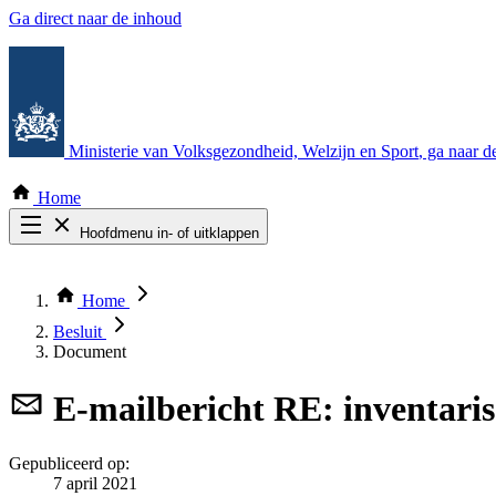
Ga direct naar de inhoud
Ministerie van Volksgezondheid, Welzijn en Sport
, ga naar 
Home
Hoofdmenu in- of uitklappen
Zoek door alle publicaties
Thema COVID-19
Home
Bekijk per bestuursorgaan
Besluit
Document
E-mailbericht
RE: inventaris
Gepubliceerd op:
7 april 2021