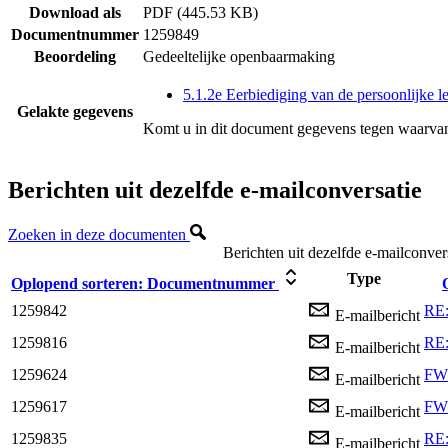
Download als
PDF (445.53 KB)
Documentnummer
1259849
Beoordeling
Gedeeltelijke openbaarmaking
5.1.2e Eerbiediging van de persoonlijke l
Gelakte gegevens
Komt u in dit document gegevens tegen waarvan
Berichten uit dezelfde e-mailconversatie
Zoeken in deze documenten
Berichten uit dezelfde e-mailconver
Type
Oplopend sorteren:
Documentnummer
1259842
RE:
E-mailbericht
1259816
RE:
E-mailbericht
1259624
FW:
E-mailbericht
1259617
FW:
E-mailbericht
1259835
RE:
E-mailbericht