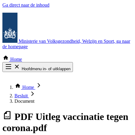
Ga direct naar de inhoud
Ministerie van Volksgezondheid, Welzijn en Sport
, ga naar
de homepage
Home
Hoofdmenu in- of uitklappen
Zoek door alle publicaties
Thema COVID-19
Home
Bekijk per bestuursorgaan
Besluit
Document
PDF
Uitleg vaccinatie tegen
corona.pdf