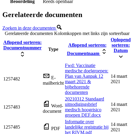
Beoordeling
Reeds openbaar
Gerelateerde documenten
Zoeken in deze documenten
Gerelateerde documenten
Kolomkoppen met links zijn sorteerbaar
Oplopend
Aflopend sorteren:
Aflopend sorteren:
sorteren:
Documentnummer
Type
Datum
Documentnaam
Fwd: Vaccinatie
medische doelgroepen:
Plan van Aanpak 12
14 maart
E-
1257482
maart 2021 &
2021
mailbericht
bijbehorende
documenten
20210312 Standaard
uitnodigingsbrief
14 maart
Word-
1257483
medisch hoogrisico
2021
document
groepen DEF.docx
Informatie over
14 maart
1257485
landelijke registratie bij
PDF
2021
het RIVM.pdf