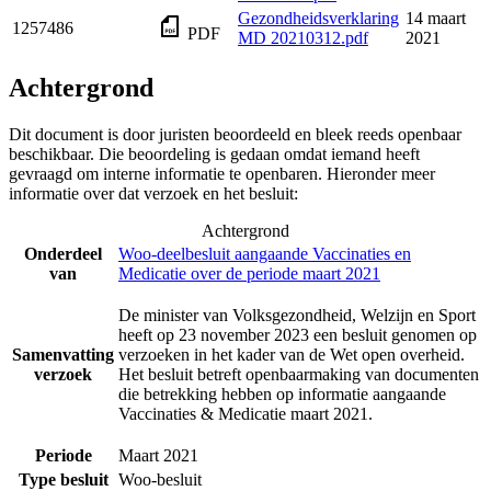
Gezondheidsverklaring
14 maart
1257486
PDF
MD 20210312.pdf
2021
Achtergrond
Dit document is door juristen beoordeeld en bleek reeds openbaar
beschikbaar. Die beoordeling is gedaan omdat iemand heeft
gevraagd om interne informatie te openbaren. Hieronder meer
informatie over dat verzoek en het besluit:
Achtergrond
Onderdeel
Woo-deelbesluit aangaande Vaccinaties en
van
Medicatie over de periode maart 2021
De minister van Volksgezondheid, Welzijn en Sport
heeft op 23 november 2023 een besluit genomen op
Samenvatting
verzoeken in het kader van de Wet open overheid.
verzoek
Het besluit betreft openbaarmaking van documenten
die betrekking hebben op informatie aangaande
Vaccinaties & Medicatie maart 2021.
Periode
Maart 2021
Type besluit
Woo-besluit