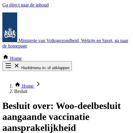
Ga direct naar de inhoud
Ministerie van Volksgezondheid, Welzijn en Sport
, ga naar
de homepage
Home
Hoofdmenu in- of uitklappen
Zoek door alle publicaties
Thema COVID-19
Home
Bekijk per bestuursorgaan
Besluit
Besluit over:
Woo-deelbesluit
aangaande vaccinatie
aansprakelijkheid