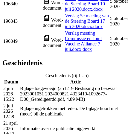
5 oktober
Word-
196840
de Steering Board 10
2020
document
juli 2020.docx.docx
Verslag 5e meeting van
5 oktober
Word-
196843
de Steering Board 17
2020
document
juli 2020.docx.docx
Verslag meeting
Commissie en Joint
5 oktober
Word-
196849
Vaccine Alliance 7
2020
document
juli.docx.docx
Geschiedenis
Geschiedenis (rij 1 - 5)
Datum
Actie
2 juli
Bijlage toegevoegd (251219 Beslissing op bezwaar
2026
2023001051 2024000821 4323419-1092677-
15:22
D00_Geredigeerdd.pdf, 4.89 MB)
2 juli
Bijlage ingetrokken met reden: De bijlage hoort niet
2026
(meer) bij de publicatie
12:58
21 april
2026
Informatie over de publicatie bijgewerkt
14:43