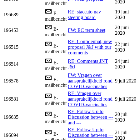
2020
mailbericht
RE: staccato nav
19 juni
E-
196689
steering board
2020
mailbericht
20 juni
E-
196453
FW: EC term sheet
2020
mailbericht
RE: Confidential, new
22 juni
E-
196515
proposal J&J with our
2020
mailbericht
comments
RE: Comments JNT
24 juni
E-
196514
J&J
2020
mailbericht
FW: Vragen over
E-
196578
aansprakelijkheid rond
9 juli 2020
mailbericht
COVID-vaccinaties
RE: Vragen over
E-
196581
aansprakelijkheid rond
9 juli 2020
mailbericht
COVID-vaccinaties
RE: Follow Up to
20 juli
E-
196635
Discussion between ---
2020
mailbericht
and ---
RE: Follow Up to
21 juli
E-
196694
Discussion between ---
2020
mailbericht