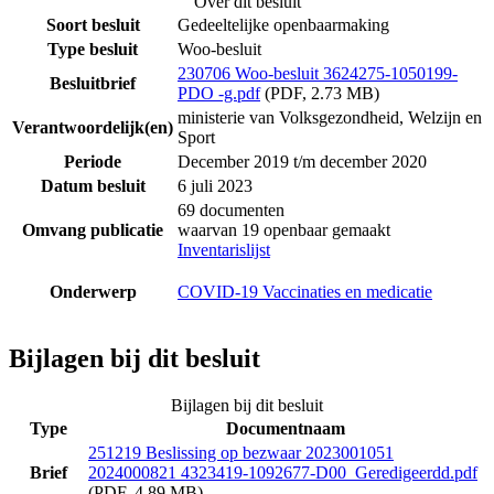
Over dit besluit
Soort besluit
Gedeeltelijke openbaarmaking
Type besluit
Woo-besluit
230706 Woo-besluit 3624275-1050199-
Besluitbrief
PDO -g.pdf
(PDF, 2.73 MB)
ministerie van Volksgezondheid, Welzijn en
Verantwoordelijk(en)
Sport
Periode
December 2019 t/m december 2020
Datum besluit
6 juli 2023
69 documenten
Omvang publicatie
waarvan 19 openbaar gemaakt
Inventarislijst
Onderwerp
COVID-19 Vaccinaties en medicatie
Bijlagen bij dit besluit
Bijlagen bij dit besluit
Type
Documentnaam
251219 Beslissing op bezwaar 2023001051
Brief
2024000821 4323419-1092677-D00_Geredigeerdd.pdf
(PDF, 4.89 MB)