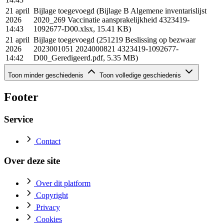
21 april
Bijlage toegevoegd (Bijlage B Algemene inventarislijst
2026
2020_269 Vaccinatie aansprakelijkheid 4323419-
14:43
1092677-D00.xlsx, 15.41 KB)
21 april
Bijlage toegevoegd (251219 Beslissing op bezwaar
2026
2023001051 2024000821 4323419-1092677-
14:42
D00_Geredigeerd.pdf, 5.35 MB)
Geschiedenis (rij 6 - 7)
Toon minder geschiedenis
Toon volledige geschiedenis
Datum
Actie
21 april 2026 14:35
Inventarislijst vervangen
Footer
28 april 2025 11:21
Gepubliceerd
Service
Contact
Over deze site
Over dit platform
Copyright
Privacy
Cookies