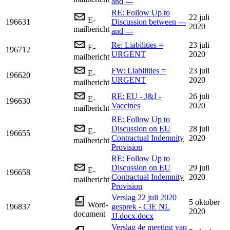
and ---
RE: Follow Up to
22 juli
E-
196631
Discussion between ---
2020
mailbericht
and ---
Re: Liabilities =
23 juli
E-
196712
URGENT
2020
mailbericht
FW: Liabilities =
23 juli
E-
196620
URGENT
2020
mailbericht
RE: EU - J&J -
26 juli
E-
196630
Vaccines
2020
mailbericht
RE: Follow Up to
Discussion on EU
28 juli
E-
196655
Contractual Indemnity
2020
mailbericht
Provision
RE: Follow Up to
Discussion on EU
29 juli
E-
196658
Contractual Indemnity
2020
mailbericht
Provision
Verslag 22 juli 2020
5 oktober
Word-
196837
gesprek - CIE NL
2020
document
JJ.docx.docx
Verslag 4e meeting van