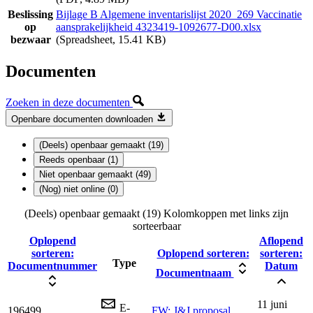
Beslissing
Bijlage B Algemene inventarislijst 2020_269 Vaccinatie
op
aansprakelijkheid 4323419-1092677-D00.xlsx
bezwaar
(Spreadsheet, 15.41 KB)
Documenten
Zoeken in deze documenten
Openbare documenten downloaden
(Deels) openbaar gemaakt (19)
Reeds openbaar (1)
Niet openbaar gemaakt (49)
(Nog) niet online (0)
(Deels) openbaar gemaakt (19)
Kolomkoppen met links zijn
sorteerbaar
Oplopend
Aflopend
sorteren:
Oplopend sorteren:
sorteren:
Type
Documentnummer
Datum
Documentnaam
11 juni
E-
196499
FW: J&J proposal