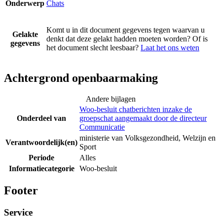
Onderwerp
Chats
Komt u in dit document gegevens tegen waarvan u
Gelakte
denkt dat deze gelakt hadden moeten worden? Of is
gegevens
het document slecht leesbaar?
Laat het ons weten
Achtergrond openbaarmaking
Andere bijlagen
Woo-besluit chatberichten inzake de
Onderdeel van
groepschat aangemaakt door de directeur
Communicatie
ministerie van Volksgezondheid, Welzijn en
Verantwoordelijk(en)
Sport
Periode
Alles
Informatiecategorie
Woo-besluit
Footer
Service