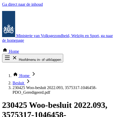
Ga direct naar de inhoud
Ministerie van Volksgezondheid, Welzijn en Sport
, ga naar
de homepage
Home
Hoofdmenu in- of uitklappen
Zoek door alle publicaties
Thema COVID-19
Home
Bekijk per bestuursorgaan
Besluit
230425 Woo-besluit 2022.093, 3575317-1046458-
PDO_Geredigeerd.pdf
230425 Woo-besluit 2022.093,
3575317-1046458-