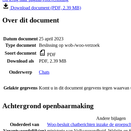
Download document (PDF, 2.39 MB)
Over dit document
Datum document
25 april 2023
Type document
Beslissing op wob-/woo-verzoek
Soort document
PDF
Download als
PDF, 2.39 MB
Onderwerp
Chats
Gelakte gegevens
Komt u in dit document gegevens tegen waarvan u
Achtergrond openbaarmaking
Andere bijlagen
Onderdeel van
Woo-besluit chatberichten inzake de groepsc
Verantwoordelijk(en)
ministerie van Volksgezondheid, Welzijn en 