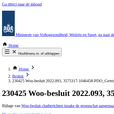
Ga direct naar de inhoud
Ministerie van Volksgezondheid, Welzijn en Sport
, ga naar 
Home
Hoofdmenu in- of uitklappen
Zoek door alle publicaties
Thema COVID-19
Home
Bekijk per bestuursorgaan
Besluit
230425 Woo-besluit 2022.093, 3575317-1046458-PDO_Gered
230425 Woo-besluit 2022.093, 
Bijlage van
Woo-besluit chatberichten inzake de groepschat aangema