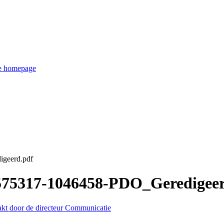
de homepage
igeerd.pdf
3575317-1046458-PDO_Geredigee
akt door de directeur Communicatie