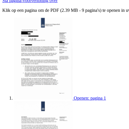
Sla pagina-voorvertoning over
Klik op een pagina om de PDF (2.39 MB - 9 pagina's) te openen in 
Openen: pagina 1