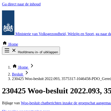
Ga direct naar de inhoud
Ministerie van Volksgezondheid, Welzijn en Sport
, ga naar 
Home
Hoofdmenu in- of uitklappen
Zoek door alle publicaties
Thema COVID-19
Home
Bekijk per bestuursorgaan
Besluit
230425 Woo-besluit 2022.093, 3575317-1046458-PDO_Gered
230425 Woo-besluit 2022.093, 
Bijlage van
Woo-besluit chatberichten inzake de groepschat aangema