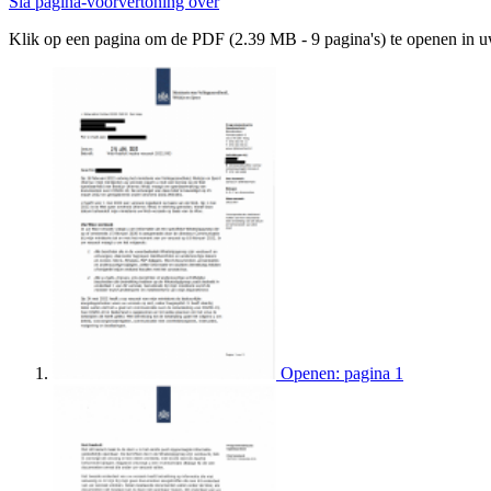
Sla pagina-voorvertoning over
Klik op een pagina om de PDF (2.39 MB - 9 pagina's) te openen in 
Openen: pagina 1