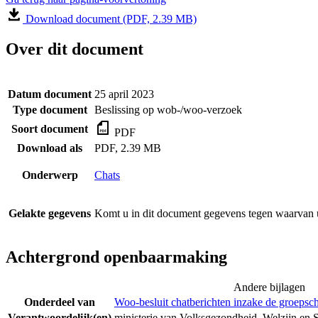
Download document (PDF, 2.39 MB)
Over dit document
Datum document
25 april 2023
Type document
Beslissing op wob-/woo-verzoek
Soort document
PDF
Download als
PDF, 2.39 MB
Onderwerp
Chats
Gelakte gegevens
Komt u in dit document gegevens tegen waarvan u
Achtergrond openbaarmaking
Andere bijlagen
Onderdeel van
Woo-besluit chatberichten inzake de groepsc
Verantwoordelijk(en)
ministerie van Volksgezondheid, Welzijn en 