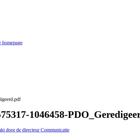
de homepage
igeerd.pdf
3575317-1046458-PDO_Geredigee
akt door de directeur Communicatie