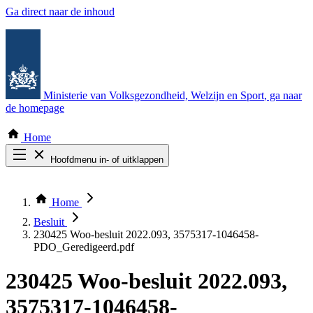
Ga direct naar de inhoud
Ministerie van Volksgezondheid, Welzijn en Sport
, ga naar
de homepage
Home
Hoofdmenu in- of uitklappen
Zoek door alle publicaties
Thema COVID-19
Home
Bekijk per bestuursorgaan
Besluit
230425 Woo-besluit 2022.093, 3575317-1046458-
PDO_Geredigeerd.pdf
230425 Woo-besluit 2022.093,
3575317-1046458-