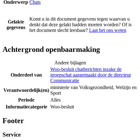
Onderwerp
Chats
Komt u in dit document gegevens tegen waarvan u
Gelakte
denkt dat deze gelakt hadden moeten worden? Of is
gegevens
het document slecht leesbaar?
Laat het ons weten
Achtergrond openbaarmaking
Andere bijlagen
Woo-besluit chatberichten inzake de
Onderdeel van
groepschat aangemaakt door de directeur
Communicatie
ministerie van Volksgezondheid, Welzijn en
Verantwoordelijk(en)
Sport
Periode
Alles
Informatiecategorie
Woo-besluit
Footer
Service