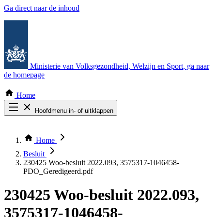
Ga direct naar de inhoud
Ministerie van Volksgezondheid, Welzijn en Sport
, ga naar
de homepage
Home
Hoofdmenu in- of uitklappen
Zoek door alle publicaties
Thema COVID-19
Home
Bekijk per bestuursorgaan
Besluit
230425 Woo-besluit 2022.093, 3575317-1046458-
PDO_Geredigeerd.pdf
230425 Woo-besluit 2022.093,
3575317-1046458-