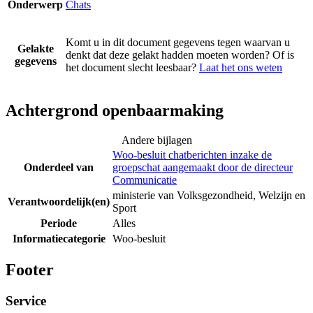
Onderwerp
Chats
Komt u in dit document gegevens tegen waarvan u
Gelakte
denkt dat deze gelakt hadden moeten worden? Of is
gegevens
het document slecht leesbaar?
Laat het ons weten
Achtergrond openbaarmaking
Andere bijlagen
Woo-besluit chatberichten inzake de
Onderdeel van
groepschat aangemaakt door de directeur
Communicatie
ministerie van Volksgezondheid, Welzijn en
Verantwoordelijk(en)
Sport
Periode
Alles
Informatiecategorie
Woo-besluit
Footer
Service