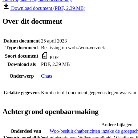
Download document (PDF, 2.39 MB)
Over dit document
Datum document
25 april 2023
Type document
Beslissing op wob-/woo-verzoek
Soort document
PDF
Download als
PDF, 2.39 MB
Onderwerp
Chats
Gelakte gegevens
Komt u in dit document gegevens tegen waarvan u
Achtergrond openbaarmaking
Andere bijlagen
Onderdeel van
Woo-besluit chatberichten inzake de groepsc
Verantwoordelijk(en)
ministerie van Volksgezondheid, Welzijn en 