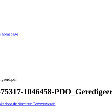
de homepage
igeerd.pdf
3575317-1046458-PDO_Geredigee
akt door de directeur Communicatie