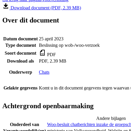
Download document (PDF, 2.39 MB)
Over dit document
Datum document
25 april 2023
Type document
Beslissing op wob-/woo-verzoek
Soort document
PDF
Download als
PDF, 2.39 MB
Onderwerp
Chats
Gelakte gegevens
Komt u in dit document gegevens tegen waarvan u
Achtergrond openbaarmaking
Andere bijlagen
Onderdeel van
Woo-besluit chatberichten inzake de groepsc
Verantwoordelijk(en)
ministerie van Volksgezondheid, Welzijn en 