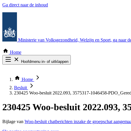
Ga direct naar de inhoud
Ministerie van Volksgezondheid, Welzijn en Sport
, ga naar 
Home
Hoofdmenu in- of uitklappen
Zoek door alle publicaties
Thema COVID-19
Home
Bekijk per bestuursorgaan
Besluit
230425 Woo-besluit 2022.093, 3575317-1046458-PDO_Gered
230425 Woo-besluit 2022.093, 
Bijlage van
Woo-besluit chatberichten inzake de groepschat aangema