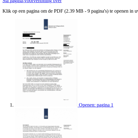
Sla pagina-voorvertoning over
Klik op een pagina om de PDF (2.39 MB - 9 pagina's) te openen in 
Openen: pagina 1