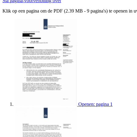
Sla pagina-voorvertoning over
Klik op een pagina om de PDF (2.39 MB - 9 pagina's) te openen in 
Openen: pagina 1