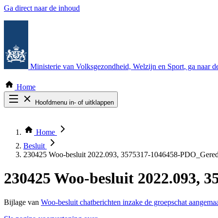
Ga direct naar de inhoud
Ministerie van Volksgezondheid, Welzijn en Sport
, ga naar 
Home
Hoofdmenu in- of uitklappen
Zoek door alle publicaties
Thema COVID-19
Home
Bekijk per bestuursorgaan
Besluit
230425 Woo-besluit 2022.093, 3575317-1046458-PDO_Gered
230425 Woo-besluit 2022.093, 
Bijlage van
Woo-besluit chatberichten inzake de groepschat aangema