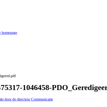
de homepage
igeerd.pdf
3575317-1046458-PDO_Geredigee
akt door de directeur Communicatie