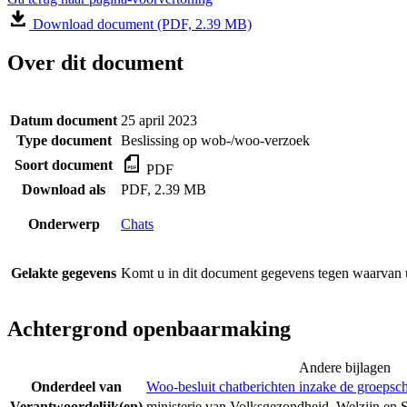
Download document (PDF, 2.39 MB)
Over dit document
Datum document
25 april 2023
Type document
Beslissing op wob-/woo-verzoek
Soort document
PDF
Download als
PDF, 2.39 MB
Onderwerp
Chats
Gelakte gegevens
Komt u in dit document gegevens tegen waarvan u
Achtergrond openbaarmaking
Andere bijlagen
Onderdeel van
Woo-besluit chatberichten inzake de groepsc
Verantwoordelijk(en)
ministerie van Volksgezondheid, Welzijn en 