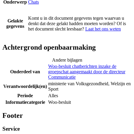
Onderwerp
Chats
Komt u in dit document gegevens tegen waarvan u
Gelakte
denkt dat deze gelakt hadden moeten worden? Of is
gegevens
het document slecht leesbaar?
Laat het ons weten
Achtergrond openbaarmaking
Andere bijlagen
Woo-besluit chatberichten inzake de
Onderdeel van
groepschat aangemaakt door de directeur
Communicatie
ministerie van Volksgezondheid, Welzijn en
Verantwoordelijk(en)
Sport
Periode
Alles
Informatiecategorie
Woo-besluit
Footer
Service