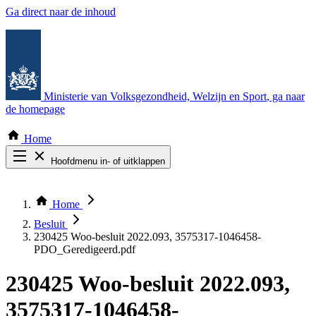
Ga direct naar de inhoud
Ministerie van Volksgezondheid, Welzijn en Sport
, ga naar
de homepage
Home
Hoofdmenu in- of uitklappen
Zoek door alle publicaties
Thema COVID-19
Home
Bekijk per bestuursorgaan
Besluit
230425 Woo-besluit 2022.093, 3575317-1046458-
PDO_Geredigeerd.pdf
230425 Woo-besluit 2022.093,
3575317-1046458-