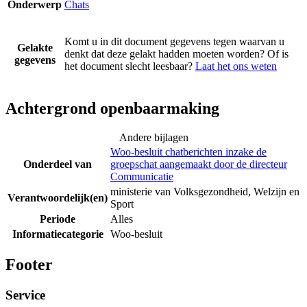
Onderwerp
Chats
Komt u in dit document gegevens tegen waarvan u
Gelakte
denkt dat deze gelakt hadden moeten worden? Of is
gegevens
het document slecht leesbaar?
Laat het ons weten
Achtergrond openbaarmaking
Andere bijlagen
Woo-besluit chatberichten inzake de
Onderdeel van
groepschat aangemaakt door de directeur
Communicatie
ministerie van Volksgezondheid, Welzijn en
Verantwoordelijk(en)
Sport
Periode
Alles
Informatiecategorie
Woo-besluit
Footer
Service