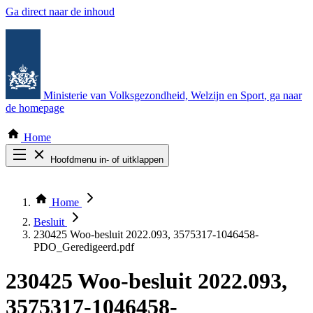
Ga direct naar de inhoud
Ministerie van Volksgezondheid, Welzijn en Sport
, ga naar
de homepage
Home
Hoofdmenu in- of uitklappen
Zoek door alle publicaties
Thema COVID-19
Home
Bekijk per bestuursorgaan
Besluit
230425 Woo-besluit 2022.093, 3575317-1046458-
PDO_Geredigeerd.pdf
230425 Woo-besluit 2022.093,
3575317-1046458-