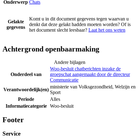
Onderwerp
Chats
Komt u in dit document gegevens tegen waarvan u
Gelakte
denkt dat deze gelakt hadden moeten worden? Of is
gegevens
het document slecht leesbaar?
Laat het ons weten
Achtergrond openbaarmaking
Andere bijlagen
Woo-besluit chatberichten inzake de
Onderdeel van
groepschat aangemaakt door de directeur
Communicatie
ministerie van Volksgezondheid, Welzijn en
Verantwoordelijk(en)
Sport
Periode
Alles
Informatiecategorie
Woo-besluit
Footer
Service