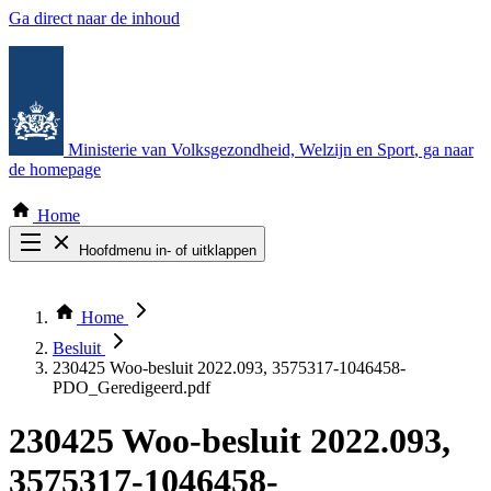
Ga direct naar de inhoud
Ministerie van Volksgezondheid, Welzijn en Sport
, ga naar
de homepage
Home
Hoofdmenu in- of uitklappen
Zoek door alle publicaties
Thema COVID-19
Home
Bekijk per bestuursorgaan
Besluit
230425 Woo-besluit 2022.093, 3575317-1046458-
PDO_Geredigeerd.pdf
230425 Woo-besluit 2022.093,
3575317-1046458-