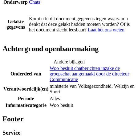
Onderwerp
Chats
Komt u in dit document gegevens tegen waarvan u
Gelakte
denkt dat deze gelakt hadden moeten worden? Of is
gegevens
het document slecht leesbaar?
Laat het ons weten
Achtergrond openbaarmaking
Andere bijlagen
Woo-besluit chatberichten inzake de
Onderdeel van
groepschat aangemaakt door de directeur
Communicatie
ministerie van Volksgezondheid, Welzijn en
Verantwoordelijk(en)
Sport
Periode
Alles
Informatiecategorie
Woo-besluit
Footer
Service