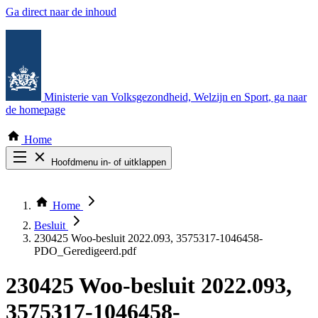
Ga direct naar de inhoud
Ministerie van Volksgezondheid, Welzijn en Sport
, ga naar
de homepage
Home
Hoofdmenu in- of uitklappen
Zoek door alle publicaties
Thema COVID-19
Home
Bekijk per bestuursorgaan
Besluit
230425 Woo-besluit 2022.093, 3575317-1046458-
PDO_Geredigeerd.pdf
230425 Woo-besluit 2022.093,
3575317-1046458-