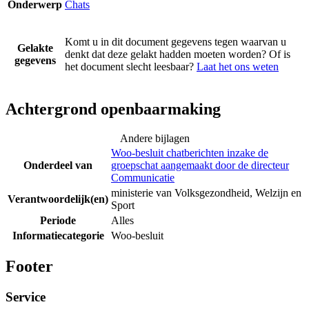
Onderwerp
Chats
Komt u in dit document gegevens tegen waarvan u
Gelakte
denkt dat deze gelakt hadden moeten worden? Of is
gegevens
het document slecht leesbaar?
Laat het ons weten
Achtergrond openbaarmaking
Andere bijlagen
Woo-besluit chatberichten inzake de
Onderdeel van
groepschat aangemaakt door de directeur
Communicatie
ministerie van Volksgezondheid, Welzijn en
Verantwoordelijk(en)
Sport
Periode
Alles
Informatiecategorie
Woo-besluit
Footer
Service