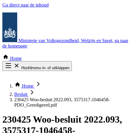
Ga direct naar de inhoud
Ministerie van Volksgezondheid, Welzijn en Sport
, ga naar
de homepage
Home
Hoofdmenu in- of uitklappen
Zoek door alle publicaties
Thema COVID-19
Home
Bekijk per bestuursorgaan
Besluit
230425 Woo-besluit 2022.093, 3575317-1046458-
PDO_Geredigeerd.pdf
230425 Woo-besluit 2022.093,
3575317-1046458-