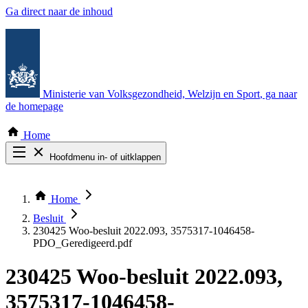
Ga direct naar de inhoud
Ministerie van Volksgezondheid, Welzijn en Sport
, ga naar
de homepage
Home
Hoofdmenu in- of uitklappen
Zoek door alle publicaties
Thema COVID-19
Home
Bekijk per bestuursorgaan
Besluit
230425 Woo-besluit 2022.093, 3575317-1046458-
PDO_Geredigeerd.pdf
230425 Woo-besluit 2022.093,
3575317-1046458-