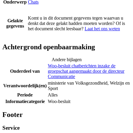
Onderwerp
Chats
Komt u in dit document gegevens tegen waarvan u
Gelakte
denkt dat deze gelakt hadden moeten worden? Of is
gegevens
het document slecht leesbaar?
Laat het ons weten
Achtergrond openbaarmaking
Andere bijlagen
Woo-besluit chatberichten inzake de
Onderdeel van
groepschat aangemaakt door de directeur
Communicatie
ministerie van Volksgezondheid, Welzijn en
Verantwoordelijk(en)
Sport
Periode
Alles
Informatiecategorie
Woo-besluit
Footer
Service