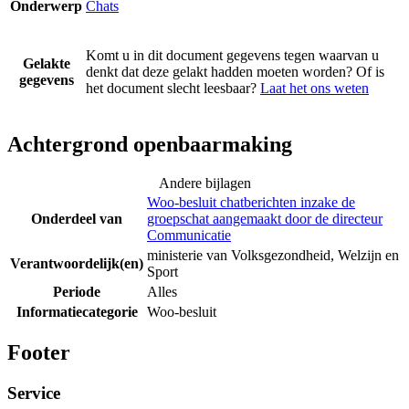
Onderwerp
Chats
Komt u in dit document gegevens tegen waarvan u
Gelakte
denkt dat deze gelakt hadden moeten worden? Of is
gegevens
het document slecht leesbaar?
Laat het ons weten
Achtergrond openbaarmaking
Andere bijlagen
Woo-besluit chatberichten inzake de
Onderdeel van
groepschat aangemaakt door de directeur
Communicatie
ministerie van Volksgezondheid, Welzijn en
Verantwoordelijk(en)
Sport
Periode
Alles
Informatiecategorie
Woo-besluit
Footer
Service