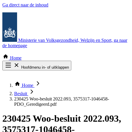
Ga direct naar de inhoud
Ministerie van Volksgezondheid, Welzijn en Sport
, ga naar
de homepage
Home
Hoofdmenu in- of uitklappen
Zoek door alle publicaties
Thema COVID-19
Home
Bekijk per bestuursorgaan
Besluit
230425 Woo-besluit 2022.093, 3575317-1046458-
PDO_Geredigeerd.pdf
230425 Woo-besluit 2022.093,
3575317-1046458-