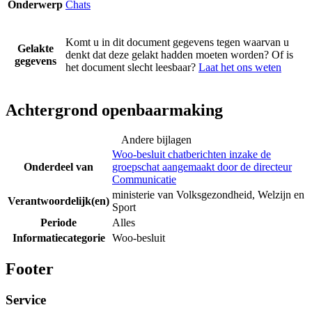
Onderwerp
Chats
Komt u in dit document gegevens tegen waarvan u
Gelakte
denkt dat deze gelakt hadden moeten worden? Of is
gegevens
het document slecht leesbaar?
Laat het ons weten
Achtergrond openbaarmaking
Andere bijlagen
Woo-besluit chatberichten inzake de
Onderdeel van
groepschat aangemaakt door de directeur
Communicatie
ministerie van Volksgezondheid, Welzijn en
Verantwoordelijk(en)
Sport
Periode
Alles
Informatiecategorie
Woo-besluit
Footer
Service