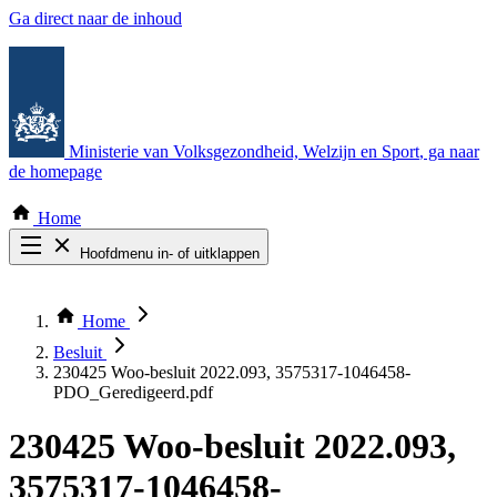
Ga direct naar de inhoud
Ministerie van Volksgezondheid, Welzijn en Sport
, ga naar
de homepage
Home
Hoofdmenu in- of uitklappen
Zoek door alle publicaties
Thema COVID-19
Home
Bekijk per bestuursorgaan
Besluit
230425 Woo-besluit 2022.093, 3575317-1046458-
PDO_Geredigeerd.pdf
230425 Woo-besluit 2022.093,
3575317-1046458-