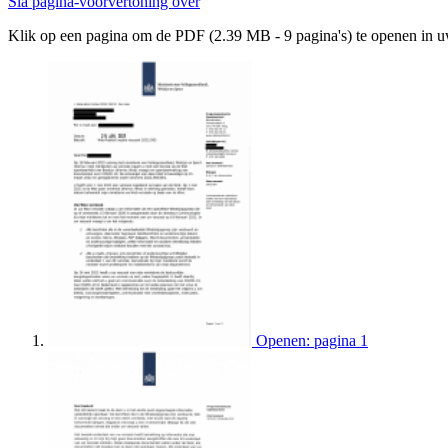
Sla pagina-voorvertoning over
Klik op een pagina om de PDF (2.39 MB - 9 pagina's) te openen in 
Openen: pagina 1