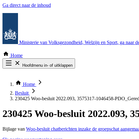
Ga direct naar de inhoud
Ministerie van Volksgezondheid, Welzijn en Sport
, ga naar 
Home
Hoofdmenu in- of uitklappen
Zoek door alle publicaties
Thema COVID-19
Home
Bekijk per bestuursorgaan
Besluit
230425 Woo-besluit 2022.093, 3575317-1046458-PDO_Gered
230425 Woo-besluit 2022.093, 
Bijlage van
Woo-besluit chatberichten inzake de groepschat aangema