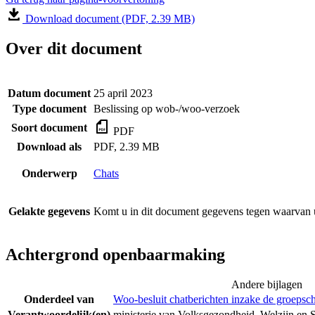
Download document (PDF, 2.39 MB)
Over dit document
Datum document
25 april 2023
Type document
Beslissing op wob-/woo-verzoek
Soort document
PDF
Download als
PDF, 2.39 MB
Onderwerp
Chats
Gelakte gegevens
Komt u in dit document gegevens tegen waarvan u
Achtergrond openbaarmaking
Andere bijlagen
Onderdeel van
Woo-besluit chatberichten inzake de groepsc
Verantwoordelijk(en)
ministerie van Volksgezondheid, Welzijn en 