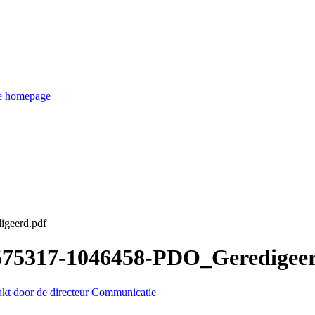
de homepage
igeerd.pdf
3575317-1046458-PDO_Geredigee
akt door de directeur Communicatie