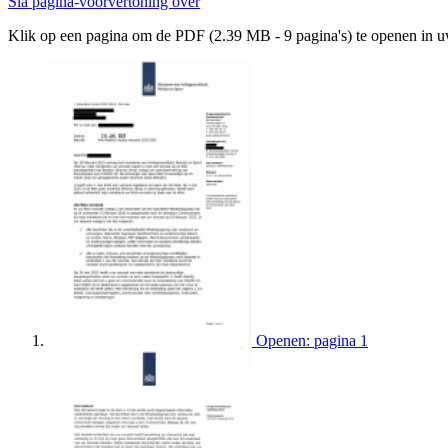
Sla pagina-voorvertoning over
Klik op een pagina om de PDF (2.39 MB - 9 pagina's) te openen in 
Openen: pagina 1