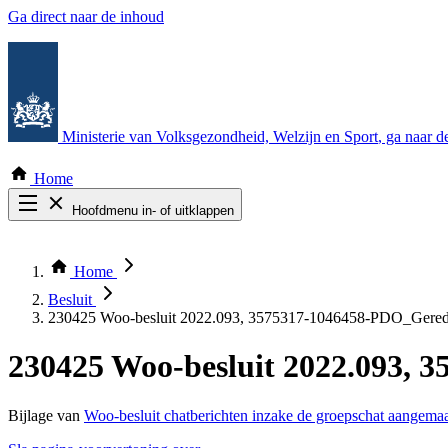
Ga direct naar de inhoud
Ministerie van Volksgezondheid, Welzijn en Sport
, ga naar 
Home
Hoofdmenu in- of uitklappen
Zoek door alle publicaties
Thema COVID-19
Home
Bekijk per bestuursorgaan
Besluit
230425 Woo-besluit 2022.093, 3575317-1046458-PDO_Gered
230425 Woo-besluit 2022.093, 
Bijlage van
Woo-besluit chatberichten inzake de groepschat aangema