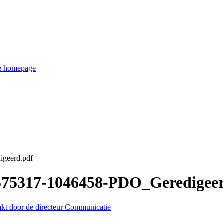
de homepage
igeerd.pdf
3575317-1046458-PDO_Geredigee
akt door de directeur Communicatie