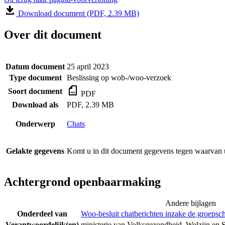
Download document (PDF, 2.39 MB)
Over dit document
Datum document
25 april 2023
Type document
Beslissing op wob-/woo-verzoek
Soort document
PDF
Download als
PDF, 2.39 MB
Onderwerp
Chats
Gelakte gegevens
Komt u in dit document gegevens tegen waarvan u
Achtergrond openbaarmaking
Andere bijlagen
Onderdeel van
Woo-besluit chatberichten inzake de groepsc
Verantwoordelijk(en)
ministerie van Volksgezondheid, Welzijn en 