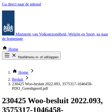
Ga direct naar de inhoud
Ministerie van Volksgezondheid, Welzijn en Sport
, ga naar
de homepage
Home
Hoofdmenu in- of uitklappen
Zoek door alle publicaties
Thema COVID-19
Home
Bekijk per bestuursorgaan
Besluit
230425 Woo-besluit 2022.093, 3575317-1046458-
PDO_Geredigeerd.pdf
230425 Woo-besluit 2022.093,
3575317-1046458-