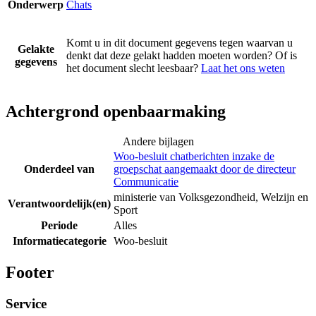
Onderwerp
Chats
Komt u in dit document gegevens tegen waarvan u
Gelakte
denkt dat deze gelakt hadden moeten worden? Of is
gegevens
het document slecht leesbaar?
Laat het ons weten
Achtergrond openbaarmaking
Andere bijlagen
Woo-besluit chatberichten inzake de
Onderdeel van
groepschat aangemaakt door de directeur
Communicatie
ministerie van Volksgezondheid, Welzijn en
Verantwoordelijk(en)
Sport
Periode
Alles
Informatiecategorie
Woo-besluit
Footer
Service