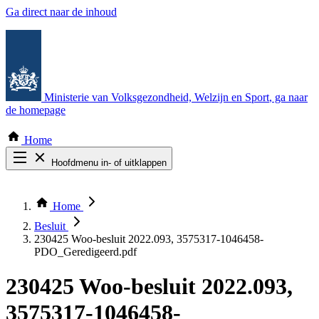
Ga direct naar de inhoud
Ministerie van Volksgezondheid, Welzijn en Sport
, ga naar
de homepage
Home
Hoofdmenu in- of uitklappen
Zoek door alle publicaties
Thema COVID-19
Home
Bekijk per bestuursorgaan
Besluit
230425 Woo-besluit 2022.093, 3575317-1046458-
PDO_Geredigeerd.pdf
230425 Woo-besluit 2022.093,
3575317-1046458-