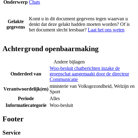
Onderwerp
Chats
Komt u in dit document gegevens tegen waarvan u
Gelakte
denkt dat deze gelakt hadden moeten worden? Of is
gegevens
het document slecht leesbaar?
Laat het ons weten
Achtergrond openbaarmaking
Andere bijlagen
Woo-besluit chatberichten inzake de
Onderdeel van
groepschat aangemaakt door de directeur
Communicatie
ministerie van Volksgezondheid, Welzijn en
Verantwoordelijk(en)
Sport
Periode
Alles
Informatiecategorie
Woo-besluit
Footer
Service