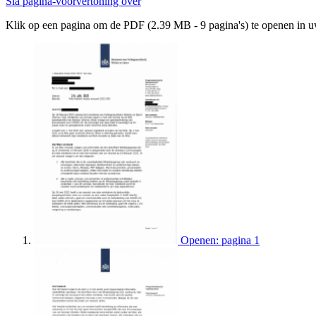
Sla pagina-voorvertoning over
Klik op een pagina om de PDF (2.39 MB - 9 pagina's) te openen in 
Openen: pagina 1