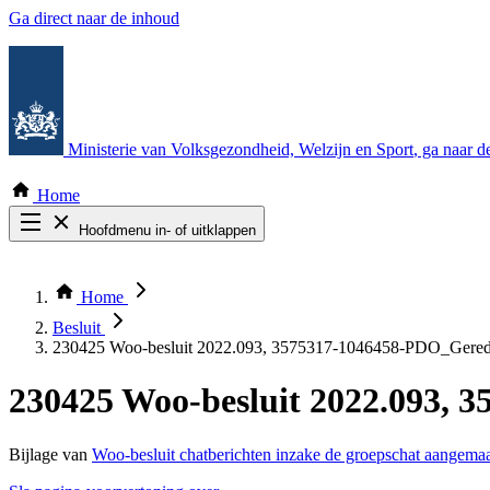
Ga direct naar de inhoud
Ministerie van Volksgezondheid, Welzijn en Sport
, ga naar 
Home
Hoofdmenu in- of uitklappen
Zoek door alle publicaties
Thema COVID-19
Home
Bekijk per bestuursorgaan
Besluit
230425 Woo-besluit 2022.093, 3575317-1046458-PDO_Gered
230425 Woo-besluit 2022.093, 
Bijlage van
Woo-besluit chatberichten inzake de groepschat aangema