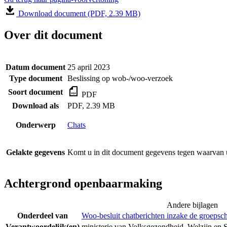
Download document (PDF, 2.39 MB)
Over dit document
Datum document
25 april 2023
Type document
Beslissing op wob-/woo-verzoek
Soort document
PDF
Download als
PDF, 2.39 MB
Onderwerp
Chats
Gelakte gegevens
Komt u in dit document gegevens tegen waarvan u
Achtergrond openbaarmaking
Andere bijlagen
Onderdeel van
Woo-besluit chatberichten inzake de groepsc
Verantwoordelijk(en)
ministerie van Volksgezondheid, Welzijn en 