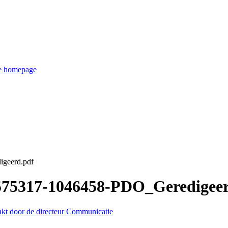
de homepage
igeerd.pdf
3575317-1046458-PDO_Geredigee
akt door de directeur Communicatie