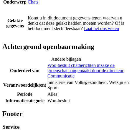
Onderwerp
Chats
Komt u in dit document gegevens tegen waarvan u
Gelakte
denkt dat deze gelakt hadden moeten worden? Of is
gegevens
het document slecht leesbaar?
Laat het ons weten
Achtergrond openbaarmaking
Andere bijlagen
Woo-besluit chatberichten inzake de
Onderdeel van
groepschat aangemaakt door de directeur
Communicatie
ministerie van Volksgezondheid, Welzijn en
Verantwoordelijk(en)
Sport
Periode
Alles
Informatiecategorie
Woo-besluit
Footer
Service