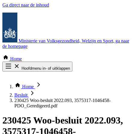
Ga direct naar de inhoud
Ministerie van Volksgezondheid, Welzijn en Sport
, ga naar
de homepage
Home
Hoofdmenu in- of uitklappen
Zoek door alle publicaties
Thema COVID-19
Home
Bekijk per bestuursorgaan
Besluit
230425 Woo-besluit 2022.093, 3575317-1046458-
PDO_Geredigeerd.pdf
230425 Woo-besluit 2022.093,
3575317-1046458-