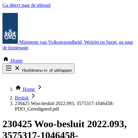
Ga direct naar de inhoud
Ministerie van Volksgezondheid, Welzijn en Sport
, ga naar
de homepage
Home
Hoofdmenu in- of uitklappen
Zoek door alle publicaties
Thema COVID-19
Home
Bekijk per bestuursorgaan
Besluit
230425 Woo-besluit 2022.093, 3575317-1046458-
PDO_Geredigeerd.pdf
230425 Woo-besluit 2022.093,
3575317-1046458-