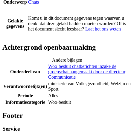
Onderwerp
Chats
Komt u in dit document gegevens tegen waarvan u
Gelakte
denkt dat deze gelakt hadden moeten worden? Of is
gegevens
het document slecht leesbaar?
Laat het ons weten
Achtergrond openbaarmaking
Andere bijlagen
Woo-besluit chatberichten inzake de
Onderdeel van
groepschat aangemaakt door de directeur
Communicatie
ministerie van Volksgezondheid, Welzijn en
Verantwoordelijk(en)
Sport
Periode
Alles
Informatiecategorie
Woo-besluit
Footer
Service