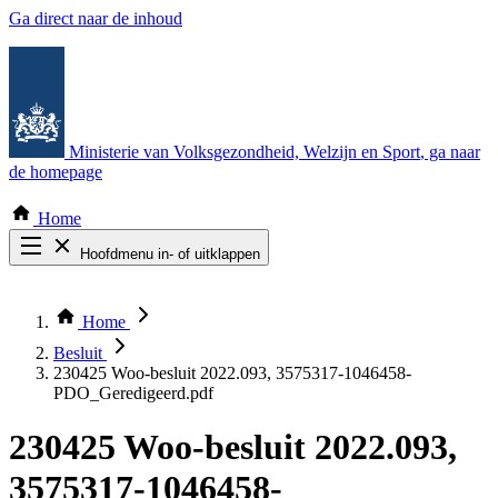
Ga direct naar de inhoud
Ministerie van Volksgezondheid, Welzijn en Sport
, ga naar
de homepage
Home
Hoofdmenu in- of uitklappen
Zoek door alle publicaties
Thema COVID-19
Home
Bekijk per bestuursorgaan
Besluit
230425 Woo-besluit 2022.093, 3575317-1046458-
PDO_Geredigeerd.pdf
230425 Woo-besluit 2022.093,
3575317-1046458-