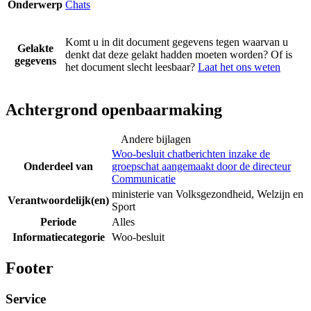
Onderwerp
Chats
Komt u in dit document gegevens tegen waarvan u
Gelakte
denkt dat deze gelakt hadden moeten worden? Of is
gegevens
het document slecht leesbaar?
Laat het ons weten
Achtergrond openbaarmaking
Andere bijlagen
Woo-besluit chatberichten inzake de
Onderdeel van
groepschat aangemaakt door de directeur
Communicatie
ministerie van Volksgezondheid, Welzijn en
Verantwoordelijk(en)
Sport
Periode
Alles
Informatiecategorie
Woo-besluit
Footer
Service