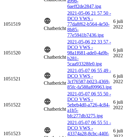
a99b-
6aeff2de2847.jpg
2021-05-06 21 57 50 -
DCO VWS -
6 juli
1051519
77da8f62-b564-4e50-
2022
Chatbericht
8b85-
77e5941b7436.jpg
2021-05-06 22 33 57 -
DCO VWS -
6 juli
1051520
98a1f681-ade0-4a9b-
2022
Chatbericht
b281-
5caa93328fe0.jpg
2021-05-07 06 55 49 -
DCO VWS -
6 juli
1051521
3cf76587-b023-4369-
2022
Chatbericht
85fc-fa588af09963.jpg
2021-05-07 06 55 50 -
DCO VWS -
6 juli
1051522
5ebeb4d0-a726-4c84-
2022
Chatbericht
a1b5-
bfc277db3275.jpg
2021-05-07 06 55 51 -
DCO VWS -
6 juli
1051523
43374a28-8cbc-440f-
2022