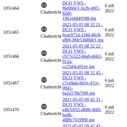
DCO VWS -
6 juli
1051464
f6e0b0e3-3e2b-48f1-
2022
Chatbericht
82df-
1961e6d49588.jpg
2021-05-05 08 32 21 -
DCO VWS -
6 juli
1051465
6cac971d-118d-46c8-
2022
Chatbericht
afb9-3f0e5368fde1.jpg
2021-05-05 08 32 22 -
DCO VWS -
6 juli
1051466
c977e322-66a9-4663-
2022
Chatbericht
912a-
cc25d4ca91ee.jpg
2021-05-05 08 32 45 -
DCO VWS -
6 juli
1051467
c7ce9afa-bb5e-47ce-
2022
Chatbericht
9941-
ba2a576b79f9.jpg
2021-05-05 09 42 31 -
DCO VWS -
6 juli
1051470
e467e055-d606-460f-
2022
Chatbericht
ba4b-
488fc761999f.jpg
2021-05-05 09 42 42 -