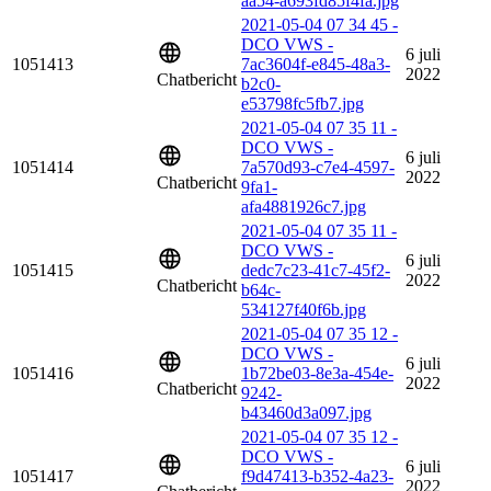
aa54-a693fd85f4fa.jpg
2021-05-04 07 34 45 -
DCO VWS -
6 juli
1051413
7ac3604f-e845-48a3-
2022
Chatbericht
b2c0-
e53798fc5fb7.jpg
2021-05-04 07 35 11 -
DCO VWS -
6 juli
1051414
7a570d93-c7e4-4597-
2022
Chatbericht
9fa1-
afa4881926c7.jpg
2021-05-04 07 35 11 -
DCO VWS -
6 juli
1051415
dedc7c23-41c7-45f2-
2022
Chatbericht
b64c-
534127f40f6b.jpg
2021-05-04 07 35 12 -
DCO VWS -
6 juli
1051416
1b72be03-8e3a-454e-
2022
Chatbericht
9242-
b43460d3a097.jpg
2021-05-04 07 35 12 -
DCO VWS -
6 juli
1051417
f9d47413-b352-4a23-
2022