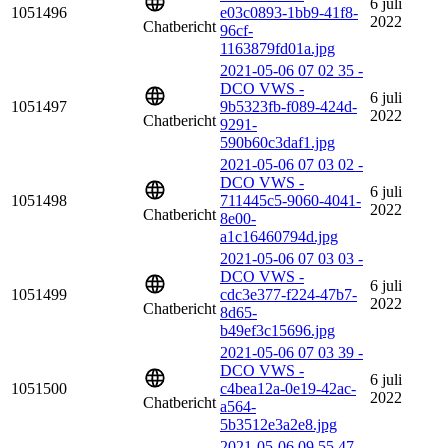
6 juli
1051496
e03c0893-1bb9-41f8-
2022
Chatbericht
96cf-
1163879fd01a.jpg
2021-05-06 07 02 35 -
DCO VWS -
6 juli
1051497
9b5323fb-f089-424d-
2022
Chatbericht
9291-
590b60c3daf1.jpg
2021-05-06 07 03 02 -
DCO VWS -
6 juli
1051498
711445c5-9060-4041-
2022
Chatbericht
8e00-
a1c16460794d.jpg
2021-05-06 07 03 03 -
DCO VWS -
6 juli
1051499
cdc3e377-f224-47b7-
2022
Chatbericht
8d65-
b49ef3c15696.jpg
2021-05-06 07 03 39 -
DCO VWS -
6 juli
1051500
c4bea12a-0e19-42ac-
2022
Chatbericht
a564-
5b3512e3a2e8.jpg
2021-05-06 09 55 47 -