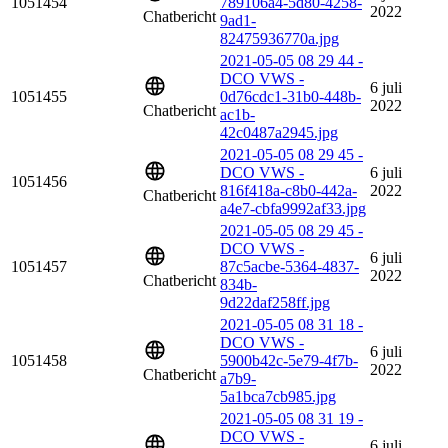
1051454
789106a4-5d80-4258-
2022
Chatbericht
9ad1-
82475936770a.jpg
2021-05-05 08 29 44 -
DCO VWS -
6 juli
1051455
0d76cdc1-31b0-448b-
2022
Chatbericht
ac1b-
42c0487a2945.jpg
2021-05-05 08 29 45 -
DCO VWS -
6 juli
1051456
816f418a-c8b0-442a-
2022
Chatbericht
a4e7-cbfa9992af33.jpg
2021-05-05 08 29 45 -
DCO VWS -
6 juli
1051457
87c5acbe-5364-4837-
2022
Chatbericht
834b-
9d22daf258ff.jpg
2021-05-05 08 31 18 -
DCO VWS -
6 juli
1051458
5900b42c-5e79-4f7b-
2022
Chatbericht
a7b9-
5a1bca7cb985.jpg
2021-05-05 08 31 19 -
DCO VWS -
6 juli