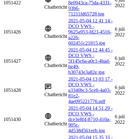
1051422
8e0943ca-75da-4331-
2022
Chatbericht
93b6-
71211fd65728.jpg
2021-05-04 12 41 14 -
DCO VWS -
6 juli
1051426
9625a953-fd23-4516-
2022
Chatbericht
a226-
602451c21815.jpg
2021-05-04 12 44 45 -
DCO VWS -
6 juli
1051427
5f145c6a-a0c1-4bad-
2022
Chatbericht
be49-
b30743e3a82e.jpg
2021-05-04 13 03 17 -
DCO VWS -
6 juli
1051428
a3340bc3-5ce6-4a03-
2022
Chatbericht
81e2-
4ae095221776.pdf
2021-05-04 14 51 29 -
DCO VWS -
6 juli
1051430
dce3e8f4-8710-410a-
2022
Chatbericht
905c-
4d538d561eeb.jpg
2021-05-04 15 35 33 -