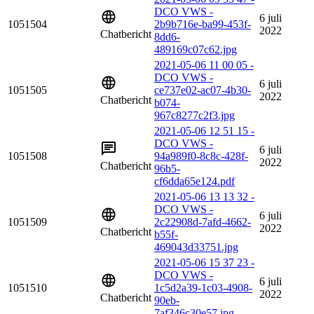
DCO VWS -
6 juli
1051504
2b9b716e-ba99-453f-
2022
Chatbericht
8dd6-
489169c07c62.jpg
2021-05-06 11 00 05 -
DCO VWS -
6 juli
1051505
ce737e02-ac07-4b30-
2022
Chatbericht
b074-
967c8277c2f3.jpg
2021-05-06 12 51 15 -
DCO VWS -
6 juli
1051508
94a989f0-8c8c-428f-
2022
Chatbericht
96b5-
cf6dda65e124.pdf
2021-05-06 13 13 32 -
DCO VWS -
6 juli
1051509
2c22908d-7afd-4662-
2022
Chatbericht
b55f-
469043d33751.jpg
2021-05-06 15 37 23 -
DCO VWS -
6 juli
1051510
1c5d2a39-1c03-4908-
2022
Chatbericht
90eb-
7af346c30e57.jpg