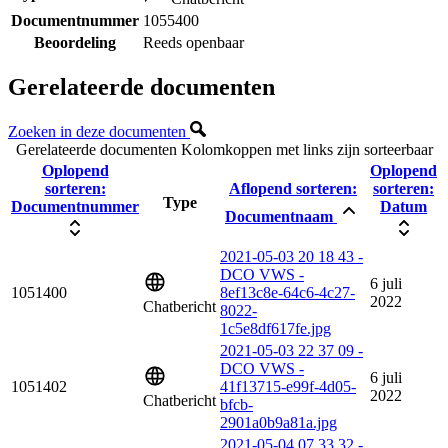
Documentnummer
1055400
Beoordeling
Reeds openbaar
Gerelateerde documenten
Zoeken in deze documenten
Gerelateerde documenten
Kolomkoppen met links zijn sorteerbaar
Oplopend
Oplopend
sorteren:
Aflopend sorteren:
sorteren:
Type
Documentnummer
Datum
Documentnaam
2021-05-03 20 18 43 -
DCO VWS -
6 juli
1051400
8ef13c8e-64c6-4c27-
2022
Chatbericht
8022-
1c5e8df617fe.jpg
2021-05-03 22 37 09 -
DCO VWS -
6 juli
1051402
41f13715-e99f-4d05-
2022
Chatbericht
bfcb-
2901a0b9a81a.jpg
2021-05-04 07 33 32 -