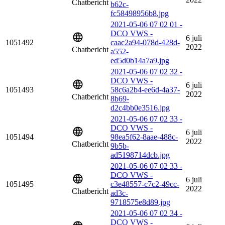
Chatbericht
b62c-
fc58498956b8.jpg
2021-05-06 07 02 01 -
DCO VWS -
6 juli
1051492
caac2a94-078d-428d-
2022
Chatbericht
a552-
ed5d0b14a7a9.jpg
2021-05-06 07 02 32 -
DCO VWS -
6 juli
1051493
58c6a2b4-ee6d-4a37-
2022
Chatbericht
8b69-
d2c4bb0e3516.jpg
2021-05-06 07 02 33 -
DCO VWS -
6 juli
1051494
98ea5f62-8aae-488c-
2022
Chatbericht
9b5b-
ad5198714dcb.jpg
2021-05-06 07 02 33 -
DCO VWS -
6 juli
1051495
c3e48557-c7c2-49cc-
2022
Chatbericht
ad3c-
9718575e8d89.jpg
2021-05-06 07 02 34 -
DCO VWS -