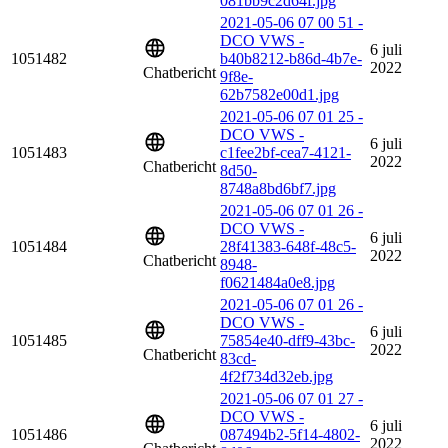
081bb9c2d64f.jpg
2021-05-06 07 00 51 -
DCO VWS -
6 juli
1051482
b40b8212-b86d-4b7e-
2022
Chatbericht
9f8e-
62b7582e00d1.jpg
2021-05-06 07 01 25 -
DCO VWS -
6 juli
1051483
c1fee2bf-cea7-4121-
2022
Chatbericht
8d50-
8748a8bd6bf7.jpg
2021-05-06 07 01 26 -
DCO VWS -
6 juli
1051484
28f41383-648f-48c5-
2022
Chatbericht
8948-
f0621484a0e8.jpg
2021-05-06 07 01 26 -
DCO VWS -
6 juli
1051485
75854e40-dff9-43bc-
2022
Chatbericht
83cd-
4f2f734d32eb.jpg
2021-05-06 07 01 27 -
DCO VWS -
6 juli
1051486
087494b2-5f14-4802-
2022