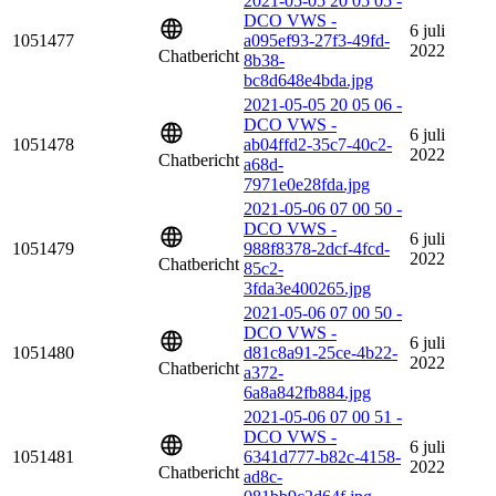
2021-05-05 20 05 05 -
DCO VWS -
6 juli
1051477
a095ef93-27f3-49fd-
2022
Chatbericht
8b38-
bc8d648e4bda.jpg
2021-05-05 20 05 06 -
DCO VWS -
6 juli
1051478
ab04ffd2-35c7-40c2-
2022
Chatbericht
a68d-
7971e0e28fda.jpg
2021-05-06 07 00 50 -
DCO VWS -
6 juli
1051479
988f8378-2dcf-4fcd-
2022
Chatbericht
85c2-
3fda3e400265.jpg
2021-05-06 07 00 50 -
DCO VWS -
6 juli
1051480
d81c8a91-25ce-4b22-
2022
Chatbericht
a372-
6a8a842fb884.jpg
2021-05-06 07 00 51 -
DCO VWS -
6 juli
1051481
6341d777-b82c-4158-
2022
Chatbericht
ad8c-