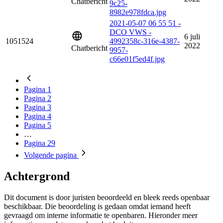
Chatbericht
9c25-
8982e978fdca.jpg
2021-05-07 06 55 51 -
DCO VWS -
6 juli
1051524
4992358c-316e-4387-
2022
Chatbericht
9957-
c66e01f5ed4f.jpg
Pagina
1
Pagina
2
Pagina
3
Pagina
4
Pagina
5
…
Pagina
29
Volgende
pagina
Achtergrond
Dit document is door juristen beoordeeld en bleek reeds openbaar
beschikbaar. Die beoordeling is gedaan omdat iemand heeft
gevraagd om interne informatie te openbaren. Hieronder meer