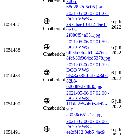
Chatbericht
8d06-
68d2837d5c05.jpg
2021-05-06 07 01 27 -
DCO VWS -
6 juli
1051487
297cbae1-01f2-4ae1-
2022
Chatbericht
9e33-
2f086f54a051.jpg
2021-05-06 07 01 59 -
DCO VWS -
6 juli
1051488
6fe3be0b-ab1a-476d-
2022
Chatbericht
8fef-39f904cd5378.jpg
2021-05-06 07 01 59 -
DCO VWS -
6 juli
1051489
9643a786-f5d7-4847-
2022
Chatbericht
82b3-
6d6d89d74836.jpg
2021-05-06 07 02 00 -
DCO VWS -
6 juli
1051490
111dc2e5-ab0e-4e0a-
2022
Chatbericht
91f1-
c3036c65121e.jpg
2021-05-06 07 02 00 -
DCO VWS -
6 juli
1051491
ee2ff482-3eb5-4ac9-
2022