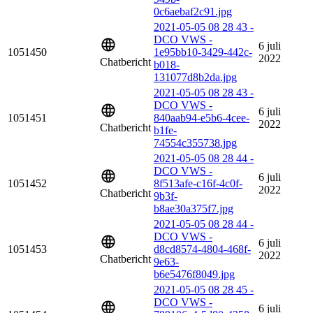
0c6aebaf2c91.jpg
2021-05-05 08 28 43 -
DCO VWS -
6 juli
1051450
1e95bb10-3429-442c-
2022
Chatbericht
b018-
131077d8b2da.jpg
2021-05-05 08 28 43 -
DCO VWS -
6 juli
1051451
840aab94-e5b6-4cee-
2022
Chatbericht
b1fe-
74554c355738.jpg
2021-05-05 08 28 44 -
DCO VWS -
6 juli
1051452
8f513afe-c16f-4c0f-
2022
Chatbericht
9b3f-
b8ae30a375f7.jpg
2021-05-05 08 28 44 -
DCO VWS -
6 juli
1051453
d8cd8574-4804-468f-
2022
Chatbericht
9e63-
b6e5476f8049.jpg
2021-05-05 08 28 45 -
DCO VWS -
6 juli