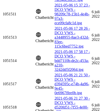
2021-05-06 15 37 23 -
DCO VWS -
6 juli
1051511
98209c78-15b1-4e4b-
2022
Chatbericht
97a3-
ece09cfa8c1d.jpg
2021-05-06 17 28 26 -
DCO VWS -
6 juli
1051513
a3448955-8ae3-432d-
2022
Chatbericht
83ee-
115c6bed7752.jpg
2021-05-06 17 58 17 -
DCO VWS -
6 juli
1051514
bdd7110b-de2c-453a-
2022
Chatbericht
a210-
3242dd5f2064.jpg
2021-05-06 21 21 50 -
DCO VWS -
6 juli
1051517
d394595c-e74b-4a96-
2022
Chatbericht
9e45-
0e6967ffee0b.jpg
2021-05-06 21 27 30 -
DCO VWS -
6 juli
1051518
d520fd51-7f55-4e00-
2022
Chatbericht