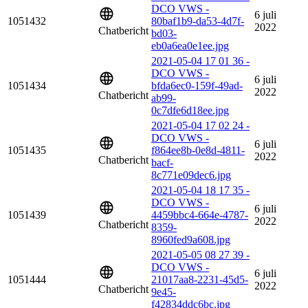
DCO VWS -
6 juli
1051432
80baf1b9-da53-4d7f-
2022
Chatbericht
bd03-
eb0a6ea0e1ee.jpg
2021-05-04 17 01 36 -
DCO VWS -
6 juli
1051434
bfda6ec0-159f-49ad-
2022
Chatbericht
ab99-
0c7dfe6d18ee.jpg
2021-05-04 17 02 24 -
DCO VWS -
6 juli
1051435
f864ee8b-0e8d-4811-
2022
Chatbericht
bacf-
8c771e09dec6.jpg
2021-05-04 18 17 35 -
DCO VWS -
6 juli
1051439
4459bbc4-664e-4787-
2022
Chatbericht
8359-
8960fed9a608.jpg
2021-05-05 08 27 39 -
DCO VWS -
6 juli
1051444
21017aa8-2231-45d5-
2022
Chatbericht
9e45-
f42834ddc6bc.jpg