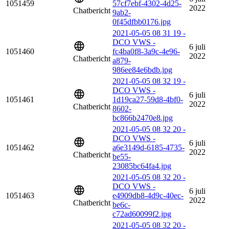
1051459
57cf7ebf-4302-4d25-
2022
Chatbericht
9ab2-
0f45dfbb0176.jpg
2021-05-05 08 31 19 -
DCO VWS -
6 juli
1051460
fc4ba0f8-3a9c-4e96-
2022
Chatbericht
a879-
986ee84e6bdb.jpg
2021-05-05 08 32 19 -
DCO VWS -
6 juli
1051461
1d19ca27-59d8-4bf0-
2022
Chatbericht
8602-
bc866b2470e8.jpg
2021-05-05 08 32 20 -
DCO VWS -
6 juli
1051462
a6e3149d-6185-4735-
2022
Chatbericht
be55-
23085bc64fa4.jpg
2021-05-05 08 32 20 -
DCO VWS -
6 juli
1051463
e4909db8-4d9c-40ec-
2022
Chatbericht
be6c-
c72ad60099f2.jpg
2021-05-05 08 32 20 -