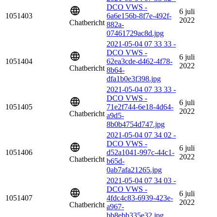
DCO VWS -
6 juli
1051403
6a6e156b-8f7e-492f-
2022
Chatbericht
882a-
07461729ac8d.jpg
2021-05-04 07 33 33 -
DCO VWS -
6 juli
1051404
62ea3cde-d462-4f78-
2022
Chatbericht
8b64-
dfa1b0e3f398.jpg
2021-05-04 07 33 33 -
DCO VWS -
6 juli
1051405
71e2f744-6e18-4d64-
2022
Chatbericht
a9d5-
8b0b4754d747.jpg
2021-05-04 07 34 02 -
DCO VWS -
6 juli
1051406
d52a1041-997c-44c1-
2022
Chatbericht
b65d-
0ab7afa21265.jpg
2021-05-04 07 34 03 -
DCO VWS -
6 juli
1051407
4fdc4c83-6939-423e-
2022
Chatbericht
a967-
bb8ebb335e32.jpg