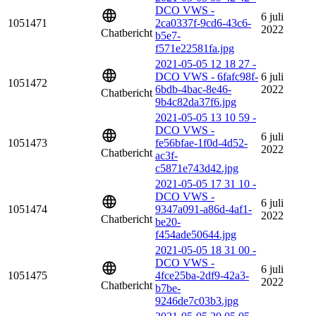
DCO VWS -
6 juli
1051471
2ca0337f-9cd6-43c6-
2022
Chatbericht
b5e7-
f571e22581fa.jpg
2021-05-05 12 18 27 -
DCO VWS - 6fafc98f-
6 juli
1051472
6bdb-4bac-8e46-
2022
Chatbericht
9b4c82da37f6.jpg
2021-05-05 13 10 59 -
DCO VWS -
6 juli
1051473
fe56bfae-1f0d-4d52-
2022
Chatbericht
ac3f-
c5871e743d42.jpg
2021-05-05 17 31 10 -
DCO VWS -
6 juli
1051474
9347a091-a86d-4af1-
2022
Chatbericht
be20-
f454ade50644.jpg
2021-05-05 18 31 00 -
DCO VWS -
6 juli
1051475
4fce25ba-2df9-42a3-
2022
Chatbericht
b7be-
9246de7c03b3.jpg