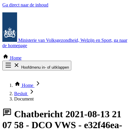
Ga direct naar de inhoud
Ministerie van Volksgezondheid, Welzijn en Sport
, ga naar
de homepage
Home
Hoofdmenu in- of uitklappen
Zoek door alle publicaties
Thema COVID-19
Home
Bekijk per bestuursorgaan
Besluit
Document
Chatbericht
2021-08-13 21
07 58 - DCO VWS - e32f46ea-