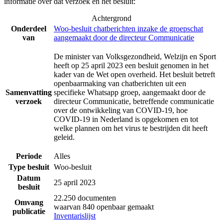
informatie over dat verzoek en het besluit:
Achtergrond
Onderdeel
Woo-besluit chatberichten inzake de groepschat
van
aangemaakt door de directeur Communicatie
De minister van Volksgezondheid, Welzijn en Sport
heeft op 25 april 2023 een besluit genomen in het
kader van de Wet open overheid. Het besluit betreft
openbaarmaking van chatberichten uit een
Samenvatting
specifieke Whatsapp groep, aangemaakt door de
verzoek
directeur Communicatie, betreffende communicatie
over de ontwikkeling van COVID-19, hoe
COVID-19 in Nederland is opgekomen en tot
welke plannen om het virus te bestrijden dit heeft
geleid.
Periode
Alles
Type besluit
Woo-besluit
Datum
25 april 2023
besluit
22.250 documenten
Omvang
waarvan 840 openbaar gemaakt
publicatie
Inventarislijst