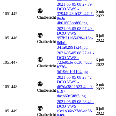
2021-05-05 08 27 39 -
DCO VWS -
6 juli
1051445
37944b43-b321-47a7-
2022
Chatbericht
9e3a-
4b01603ccd60.jpg
2021-05-05 08 27 40 -
DCO VWS -
6 juli
1051446
957b211f-5428-416c-
2022
Chatbericht
8dbd-
341a02991a24.jpg
2021-05-05 08 27 41 -
DCO VWS -
6 juli
1051447
723e953e-dc30-4cdd-
2022
Chatbericht
b776-
5d196d101194.jpg
2021-05-05 08 28 42 -
DCO VWS -
6 juli
1051448
d67da38f-1523-4dd0-
2022
Chatbericht
b197-
daeb60e3f8f5.jpg
2021-05-05 08 28 42 -
DCO VWS -
6 juli
1051449
e3c1b36c-27d6-4e5f-
2022
Chatbericht
949b-