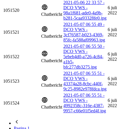
2021-05-06 22 33 57 -
DCO VWS -
6 juli
1051520
98a1f681-ade0-4a9b-
2022
Chatbericht
b281-5caa93328fe0.jpg
2021-05-07 06 55 49 -
DCO VWS -
6 juli
1051521
3cf76587-b023-4369-
2022
Chatbericht
85fc-fa588af09963.jpg
2021-05-07 06 55 50 -
DCO VWS -
6 juli
1051522
5ebeb4d0-a726-4c84-
2022
Chatbericht
a1b5-
bfc277db3275.jpg
2021-05-07 06 55 51 -
DCO VWS -
6 juli
1051523
43374a28-8cbc-440f-
2022
Chatbericht
9c25-8982e978fdca.jpg
2021-05-07 06 55 51 -
DCO VWS -
6 juli
1051524
4992358c-316e-4387-
2022
Chatbericht
9957-c66e01f5ed4f.jpg
Pagina
1