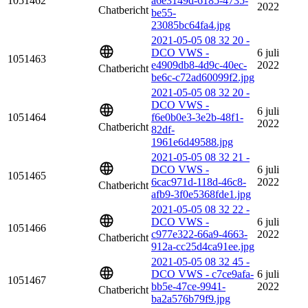
1051462
a6e3149d-6185-4735-
2022
Chatbericht
be55-
23085bc64fa4.jpg
2021-05-05 08 32 20 -
DCO VWS -
6 juli
1051463
e4909db8-4d9c-40ec-
2022
Chatbericht
be6c-c72ad60099f2.jpg
2021-05-05 08 32 20 -
DCO VWS -
6 juli
1051464
f6e0b0e3-3e2b-48f1-
2022
Chatbericht
82df-
1961e6d49588.jpg
2021-05-05 08 32 21 -
DCO VWS -
6 juli
1051465
6cac971d-118d-46c8-
2022
Chatbericht
afb9-3f0e5368fde1.jpg
2021-05-05 08 32 22 -
DCO VWS -
6 juli
1051466
c977e322-66a9-4663-
2022
Chatbericht
912a-cc25d4ca91ee.jpg
2021-05-05 08 32 45 -
DCO VWS - c7ce9afa-
6 juli
1051467
bb5e-47ce-9941-
2022
Chatbericht
ba2a576b79f9.jpg