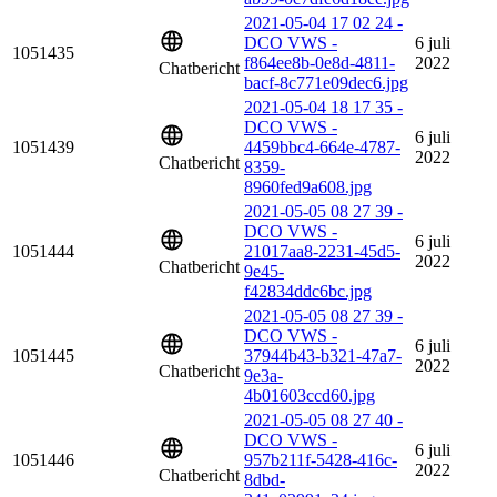
2021-05-04 17 02 24 -
DCO VWS -
6 juli
1051435
f864ee8b-0e8d-4811-
2022
Chatbericht
bacf-8c771e09dec6.jpg
2021-05-04 18 17 35 -
DCO VWS -
6 juli
1051439
4459bbc4-664e-4787-
2022
Chatbericht
8359-
8960fed9a608.jpg
2021-05-05 08 27 39 -
DCO VWS -
6 juli
1051444
21017aa8-2231-45d5-
2022
Chatbericht
9e45-
f42834ddc6bc.jpg
2021-05-05 08 27 39 -
DCO VWS -
6 juli
1051445
37944b43-b321-47a7-
2022
Chatbericht
9e3a-
4b01603ccd60.jpg
2021-05-05 08 27 40 -
DCO VWS -
6 juli
1051446
957b211f-5428-416c-
2022
Chatbericht
8dbd-