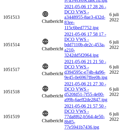
97a3-ece09cfa8c1d.jpg
2021-05-06 17 28 26 -
DCO VWS -
6 juli
1051513
a3448955-8ae3-432d-
2022
Chatbericht
83ee-
115c6bed7752.jpg
2021-05-06 17 58 17 -
DCO VWS -
6 juli
1051514
bdd7110b-de2c-453a-
2022
Chatbericht
a210-
3242dd5f2064.jpg
2021-05-06 21 21 50 -
DCO VWS -
6 juli
1051517
d394595c-e74b-4a96-
2022
Chatbericht
9e45-0e6967ffee0b.jpg
2021-05-06 21 27 30 -
DCO VWS -
6 juli
1051518
d520fd51-7f55-4e00-
2022
Chatbericht
a99b-6aeff2de2847.jpg
2021-05-06 21 57 50 -
DCO VWS -
6 juli
1051519
77da8f62-b564-4e50-
2022
Chatbericht
8b85-
77e5941b7436.jpg