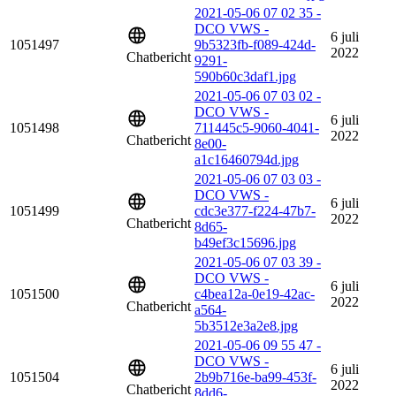
2021-05-06 07 02 35 -
DCO VWS -
6 juli
1051497
9b5323fb-f089-424d-
2022
Chatbericht
9291-
590b60c3daf1.jpg
2021-05-06 07 03 02 -
DCO VWS -
6 juli
1051498
711445c5-9060-4041-
2022
Chatbericht
8e00-
a1c16460794d.jpg
2021-05-06 07 03 03 -
DCO VWS -
6 juli
1051499
cdc3e377-f224-47b7-
2022
Chatbericht
8d65-
b49ef3c15696.jpg
2021-05-06 07 03 39 -
DCO VWS -
6 juli
1051500
c4bea12a-0e19-42ac-
2022
Chatbericht
a564-
5b3512e3a2e8.jpg
2021-05-06 09 55 47 -
DCO VWS -
6 juli
1051504
2b9b716e-ba99-453f-
2022
Chatbericht
8dd6-