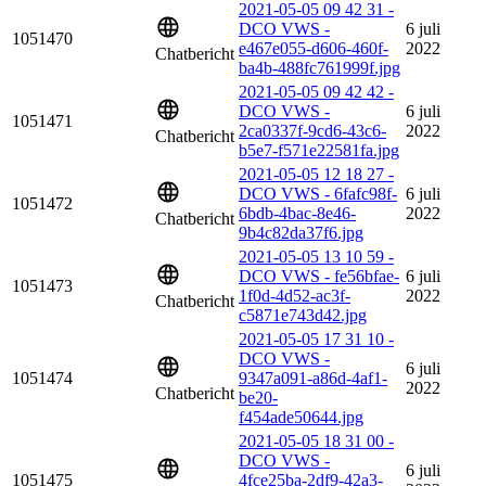
2021-05-05 09 42 31 -
DCO VWS -
6 juli
1051470
e467e055-d606-460f-
2022
Chatbericht
ba4b-488fc761999f.jpg
2021-05-05 09 42 42 -
DCO VWS -
6 juli
1051471
2ca0337f-9cd6-43c6-
2022
Chatbericht
b5e7-f571e22581fa.jpg
2021-05-05 12 18 27 -
DCO VWS - 6fafc98f-
6 juli
1051472
6bdb-4bac-8e46-
2022
Chatbericht
9b4c82da37f6.jpg
2021-05-05 13 10 59 -
DCO VWS - fe56bfae-
6 juli
1051473
1f0d-4d52-ac3f-
2022
Chatbericht
c5871e743d42.jpg
2021-05-05 17 31 10 -
DCO VWS -
6 juli
1051474
9347a091-a86d-4af1-
2022
Chatbericht
be20-
f454ade50644.jpg
2021-05-05 18 31 00 -
DCO VWS -
6 juli
1051475
4fce25ba-2df9-42a3-