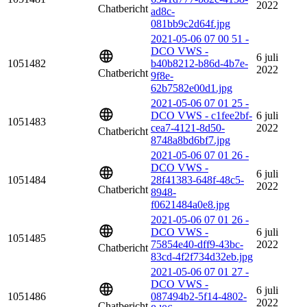
2022
Chatbericht
ad8c-
081bb9c2d64f.jpg
2021-05-06 07 00 51 -
DCO VWS -
6 juli
1051482
b40b8212-b86d-4b7e-
2022
Chatbericht
9f8e-
62b7582e00d1.jpg
2021-05-06 07 01 25 -
DCO VWS - c1fee2bf-
6 juli
1051483
cea7-4121-8d50-
2022
Chatbericht
8748a8bd6bf7.jpg
2021-05-06 07 01 26 -
DCO VWS -
6 juli
1051484
28f41383-648f-48c5-
2022
Chatbericht
8948-
f0621484a0e8.jpg
2021-05-06 07 01 26 -
DCO VWS -
6 juli
1051485
75854e40-dff9-43bc-
2022
Chatbericht
83cd-4f2f734d32eb.jpg
2021-05-06 07 01 27 -
DCO VWS -
6 juli
1051486
087494b2-5f14-4802-
2022
Chatbericht