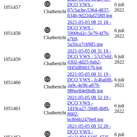
DCO VWS -
6 juli
1051457
87c5acbe-5364-4837-
2022
Chatbericht
834b-9d22daf258ff.jpg
2021-05-05 08 31 18 -
DCO VWS -
6 juli
1051458
5900b42c-5e79-4f7b-
2022
Chatbericht
a7b9-
5a1bca7cb985.jpg
2021-05-05 08 31 19 -
DCO VWS - 57cf7ebf-
6 juli
1051459
4302-4d25-9ab2-
2022
Chatbericht
0f45dfbb0176.jpg
2021-05-05 08 31 19 -
DCO VWS - fc4ba0f8-
6 juli
1051460
3a9c-4e96-a879-
2022
Chatbericht
986ee84e6bdb.jpg
2021-05-05 08 32 19 -
DCO VWS -
6 juli
1051461
1d19ca27-59d8-4bf0-
2022
Chatbericht
8602-
bc866b2470e8.jpg
2021-05-05 08 32 20 -
DCO VWS -
6 juli