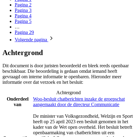
Pagina
2
Pagina
3
Pagina
4
Pagina
5
…
Pagina
29
Volgende
pagina
Achtergrond
Dit document is door juristen beoordeeld en bleek reeds openbaar
beschikbaar. Die beoordeling is gedaan omdat iemand heeft
gevraagd om interne informatie te openbaren. Hieronder meer
informatie over dat verzoek en het besluit:
Achtergrond
Onderdeel
Woo-besluit chatberichten inzake de groepschat
van
aangemaakt door de directeur Communicatie
De minister van Volksgezondheid, Welzijn en Sport
heeft op 25 april 2023 een besluit genomen in het
kader van de Wet open overheid. Het besluit betreft
openbaarmaking van chatberichten uit een