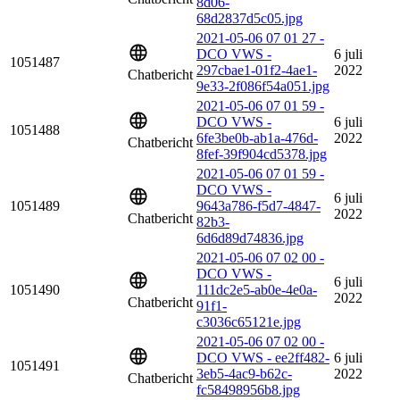
8d06-
68d2837d5c05.jpg
2021-05-06 07 01 27 -
DCO VWS -
6 juli
1051487
297cbae1-01f2-4ae1-
2022
Chatbericht
9e33-2f086f54a051.jpg
2021-05-06 07 01 59 -
DCO VWS -
6 juli
1051488
6fe3be0b-ab1a-476d-
2022
Chatbericht
8fef-39f904cd5378.jpg
2021-05-06 07 01 59 -
DCO VWS -
6 juli
1051489
9643a786-f5d7-4847-
2022
Chatbericht
82b3-
6d6d89d74836.jpg
2021-05-06 07 02 00 -
DCO VWS -
6 juli
1051490
111dc2e5-ab0e-4e0a-
2022
Chatbericht
91f1-
c3036c65121e.jpg
2021-05-06 07 02 00 -
DCO VWS - ee2ff482-
6 juli
1051491
3eb5-4ac9-b62c-
2022
Chatbericht
fc58498956b8.jpg