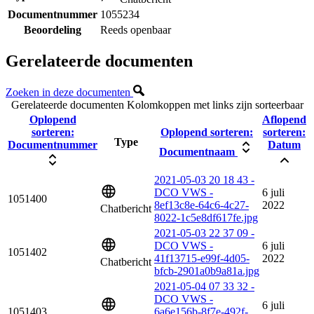
Documentnummer
1055234
Beoordeling
Reeds openbaar
Gerelateerde documenten
Zoeken in deze documenten
Gerelateerde documenten
Kolomkoppen met links zijn sorteerbaar
Oplopend
Aflopend
sorteren:
Oplopend sorteren:
sorteren:
Type
Documentnummer
Datum
Documentnaam
2021-05-03 20 18 43 -
DCO VWS -
6 juli
1051400
8ef13c8e-64c6-4c27-
2022
Chatbericht
8022-1c5e8df617fe.jpg
2021-05-03 22 37 09 -
DCO VWS -
6 juli
1051402
41f13715-e99f-4d05-
2022
Chatbericht
bfcb-2901a0b9a81a.jpg
2021-05-04 07 33 32 -
DCO VWS -
6 juli
1051403
6a6e156b-8f7e-492f-