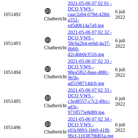
2021-05-06 07 02 01 -
DCO VWS -
6 juli
1051492
caac2a94-078d-428d-
2022
Chatbericht
a552-
ed5d0b14a7a9.jpg
2021-05-06 07 02 32 -
DCO VWS -
6 juli
1051493
58c6a2b4-ee6d-4a37-
2022
Chatbericht
8b69-
d2c4bb0e3516.jpg
2021-05-06 07 02 33 -
DCO VWS -
6 juli
1051494
98ea5f62-8aae-488c-
2022
Chatbericht
9b5b-
ad5198714dcb.jpg
2021-05-06 07 02 33 -
DCO VWS -
6 juli
1051495
c3e48557-c7c2-49cc-
2022
Chatbericht
ad3c-
9718575e8d89.jpg
2021-05-06 07 02 34 -
DCO VWS -
6 juli
1051496
e03c0893-1bb9-41f8-
2022
Chatbericht
96cf-1163879fd01a.jpg