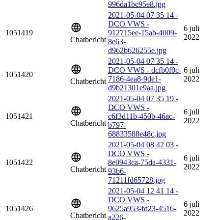
996da1bc95e8.jpg
2021-05-04 07 35 14 -
DCO VWS -
6 juli
1051419
912715ee-15ab-4009-
2022
Chatbericht
8e63-
d962b626255e.jpg
2021-05-04 07 35 14 -
DCO VWS - dcfb0f0c-
6 juli
1051420
7186-4ea8-9de1-
2022
Chatbericht
d9b21301e9aa.jpg
2021-05-04 07 35 19 -
DCO VWS -
6 juli
1051421
c6f3d11b-450b-46ac-
2022
Chatbericht
b797-
68833588e48c.jpg
2021-05-04 08 42 03 -
DCO VWS -
6 juli
1051422
8e0943ca-75da-4331-
2022
Chatbericht
93b6-
71211fd65728.jpg
2021-05-04 12 41 14 -
DCO VWS -
6 juli
1051426
9625a953-fd23-4516-
2022
Chatbericht
a226-