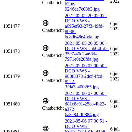
2022
Chatbericht
b7be-
9246de7c03b3.jpg
2021-05-05 20 05 05 -
DCO VWS -
6 juli
1051477
a095ef93-27f3-49fd-
2022
Chatbericht
8b38-
bc8d648e4bda.jpg
2021-05-05 20 05 06 -
DCO VWS - ab04ffd2-
6 juli
1051478
35c7-40c2-a68d-
2022
Chatbericht
7971e0e28fda.jpg
2021-05-06 07 00 50 -
DCO VWS -
6 juli
1051479
988f8378-2dcf-4fcd-
2022
Chatbericht
85c2-
3fda3e400265.jpg
2021-05-06 07 00 50 -
DCO VWS -
6 juli
1051480
d81c8a91-25ce-4b22-
2022
Chatbericht
a372-
6a8a842fb884.jpg
2021-05-06 07 00 51 -
DCO VWS -
6 juli
1051481
6341d777-b82c-4158-