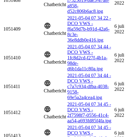
1051408
f7525019-bae5-47a8-
2022
Chatbericht
a858-
d52c806b6ac8.jpg
2021-05-04 07 34 22 -
DCO VWS -
6 juli
1051409
f6a59d7b-b91d-42a6-
2022
Chatbericht
8c3e-
36e8ddb0e416.jpg
2021-05-04 07 34 44 -
DCO VWS -
6 juli
1051410
1fc8d2cd-f27f-4b1a-
2022
Chatbericht
98de-
d6b1da11c80a.jpg
2021-05-04 07 34 44 -
DCO VWS -
6 juli
1051411
c7a7c934-dfba-4038-
2022
Chatbericht
9158-
69e5a2a4cea4.jpg
2021-05-04 07 34 45 -
DCO VWS -
6 juli
1051412
2f7598f7-0556-41c4-
2022
Chatbericht
aa54-a693fd85f4fa.jpg
2021-05-04 07 34 45 -
DCO VWS -
6 juli
1051413