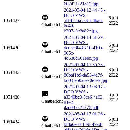
602451c21815.jpg
2021-05-04 12 44 45 -
DCO VWS -
6 juli
1051427
5f145c6a-a0c1-4bad-
2022
Chatbericht
be49-
b30743e3a82e.jpg
2021-05-04 14 51 29 -
DCO VWS -
6 juli
1051430
dce3e8f4-8710-410a-
2022
Chatbericht
905c-
4d538d561eeb.jpg
2021-05-04 15 35 33 -
DCO VWS -
6 juli
1051432
80baf1b9-da53-4d7f-
2022
Chatbericht
bd03-eb0a6ea0e1ee.jpg
2021-05-04 13 03 17 -
DCO VWS -
6 juli
1051428
a3340bc3-5ce6-4a03-
2022
Chatbericht
81e2-
4ae095221776.pdf
2021-05-04 17 01 36 -
DCO VWS -
6 juli
1051434
bfda6ec0-159f-49ad-
2022
Chatbericht
ab99-0c7dfe6d18ee.jpg