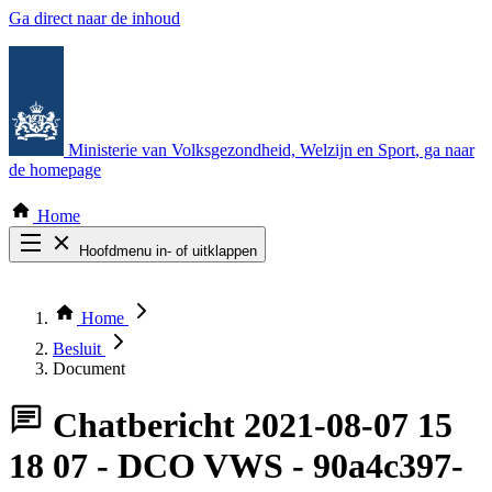
Ga direct naar de inhoud
Ministerie van Volksgezondheid, Welzijn en Sport
, ga naar
de homepage
Home
Hoofdmenu in- of uitklappen
Zoek door alle publicaties
Thema COVID-19
Home
Bekijk per bestuursorgaan
Besluit
Document
Chatbericht
2021-08-07 15
18 07 - DCO VWS - 90a4c397-