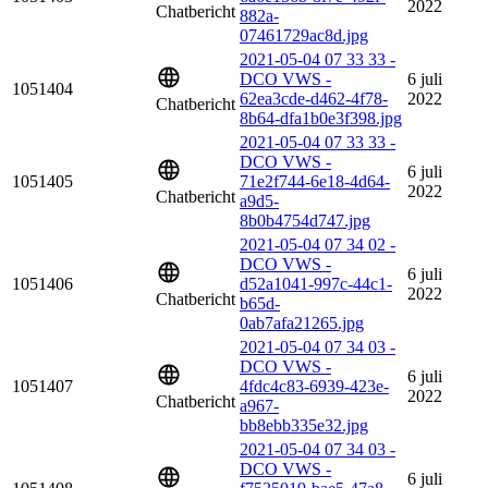
2022
Chatbericht
882a-
07461729ac8d.jpg
2021-05-04 07 33 33 -
DCO VWS -
6 juli
1051404
62ea3cde-d462-4f78-
2022
Chatbericht
8b64-dfa1b0e3f398.jpg
2021-05-04 07 33 33 -
DCO VWS -
6 juli
1051405
71e2f744-6e18-4d64-
2022
Chatbericht
a9d5-
8b0b4754d747.jpg
2021-05-04 07 34 02 -
DCO VWS -
6 juli
1051406
d52a1041-997c-44c1-
2022
Chatbericht
b65d-
0ab7afa21265.jpg
2021-05-04 07 34 03 -
DCO VWS -
6 juli
1051407
4fdc4c83-6939-423e-
2022
Chatbericht
a967-
bb8ebb335e32.jpg
2021-05-04 07 34 03 -
DCO VWS -
6 juli