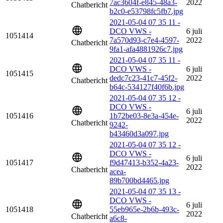
7ac3604f-e845-48a3-
2022
Chatbericht
b2c0-e53798fc5fb7.jpg
2021-05-04 07 35 11 -
DCO VWS -
6 juli
1051414
7a570d93-c7e4-4597-
2022
Chatbericht
9fa1-afa4881926c7.jpg
2021-05-04 07 35 11 -
DCO VWS -
6 juli
1051415
dedc7c23-41c7-45f2-
2022
Chatbericht
b64c-534127f40f6b.jpg
2021-05-04 07 35 12 -
DCO VWS -
6 juli
1051416
1b72be03-8e3a-454e-
2022
Chatbericht
9242-
b43460d3a097.jpg
2021-05-04 07 35 12 -
DCO VWS -
6 juli
1051417
f9d47413-b352-4a23-
2022
Chatbericht
acea-
89b700bd4465.jpg
2021-05-04 07 35 13 -
DCO VWS -
6 juli
1051418
55eb965e-2b6b-493c-
2022
Chatbericht
a6c8-