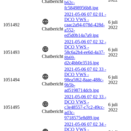
Chatbericht
b62c-
fc58498956b8.jpg
2021-05-06 07 02 01 -
DCO VWS -
6 juli
1051492
caac2a94-078d-428d-
2022
Chatbericht
a552-
ed5d0b14a7a9.jpg
2021-05-06 07 02 32 -
DCO VWS -
6 juli
1051493
58c6a2b4-ee6d-4a37-
2022
Chatbericht
8b69-
d2c4bb0e3516.jpg
2021-05-06 07 02 33 -
DCO VWS -
6 juli
1051494
98ea5f62-8aae-488c-
2022
Chatbericht
9b5b-
ad5198714dcb.jpg
2021-05-06 07 02 33 -
DCO VWS -
6 juli
1051495
c3e48557-c7c2-49cc-
2022
Chatbericht
ad3c-
9718575e8d89.jpg
2021-05-06 07 02 34 -
DCO VWS -