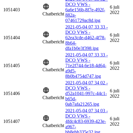
DCO VWS -
6 juli
1051403
6a6e156b-8f7e-492f-
2022
Chatbericht
882a-
07461729ac8d.jpg
2021-05-04 07 33 33 -
DCO VWS -
6 juli
1051404
62ea3cde-d462-4f78-
2022
Chatbericht
8b64-
dfa1b0e3f398.jpg
2021-05-04 07 33 33 -
DCO VWS -
6 juli
1051405
71e2f744-6e18-4d64-
2022
Chatbericht
a9d5-
8b0b4754d747.jpg
2021-05-04 07 34 02 -
DCO VWS -
6 juli
1051406
d52a1041-997c-44c1-
2022
Chatbericht
b65d-
0ab7afa21265.jpg
2021-05-04 07 34 03 -
DCO VWS -
6 juli
1051407
4fdc4c83-6939-423e-
2022
Chatbericht
a967-
bb8ebb335e32.jpg