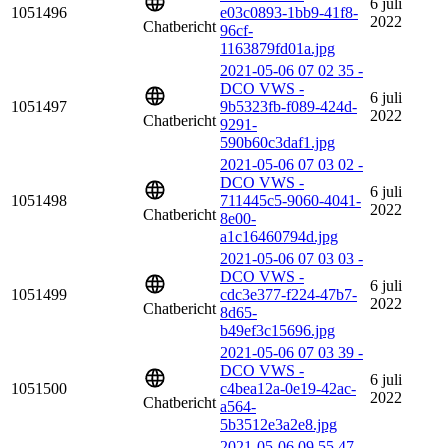
6 juli
1051496
e03c0893-1bb9-41f8-
2022
Chatbericht
96cf-
1163879fd01a.jpg
2021-05-06 07 02 35 -
DCO VWS -
6 juli
1051497
9b5323fb-f089-424d-
2022
Chatbericht
9291-
590b60c3daf1.jpg
2021-05-06 07 03 02 -
DCO VWS -
6 juli
1051498
711445c5-9060-4041-
2022
Chatbericht
8e00-
a1c16460794d.jpg
2021-05-06 07 03 03 -
DCO VWS -
6 juli
1051499
cdc3e377-f224-47b7-
2022
Chatbericht
8d65-
b49ef3c15696.jpg
2021-05-06 07 03 39 -
DCO VWS -
6 juli
1051500
c4bea12a-0e19-42ac-
2022
Chatbericht
a564-
5b3512e3a2e8.jpg
2021-05-06 09 55 47 -