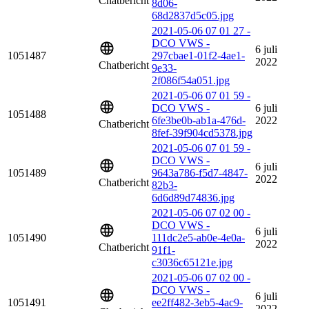
Chatbericht
8d06-
68d2837d5c05.jpg
2021-05-06 07 01 27 -
DCO VWS -
6 juli
1051487
297cbae1-01f2-4ae1-
2022
Chatbericht
9e33-
2f086f54a051.jpg
2021-05-06 07 01 59 -
DCO VWS -
6 juli
1051488
6fe3be0b-ab1a-476d-
2022
Chatbericht
8fef-39f904cd5378.jpg
2021-05-06 07 01 59 -
DCO VWS -
6 juli
1051489
9643a786-f5d7-4847-
2022
Chatbericht
82b3-
6d6d89d74836.jpg
2021-05-06 07 02 00 -
DCO VWS -
6 juli
1051490
111dc2e5-ab0e-4e0a-
2022
Chatbericht
91f1-
c3036c65121e.jpg
2021-05-06 07 02 00 -
DCO VWS -
6 juli
1051491
ee2ff482-3eb5-4ac9-
2022