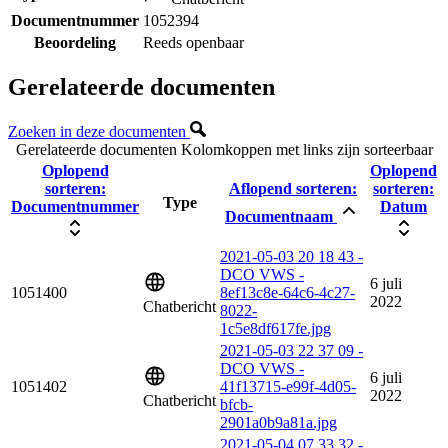
Documentnummer
1052394
Beoordeling
Reeds openbaar
Gerelateerde documenten
Zoeken in deze documenten
Gerelateerde documenten
Kolomkoppen met links zijn sorteerbaar
Oplopend
Oplopend
sorteren:
Aflopend sorteren:
sorteren:
Type
Documentnummer
Datum
Documentnaam
2021-05-03 20 18 43 -
DCO VWS -
6 juli
1051400
8ef13c8e-64c6-4c27-
2022
Chatbericht
8022-
1c5e8df617fe.jpg
2021-05-03 22 37 09 -
DCO VWS -
6 juli
1051402
41f13715-e99f-4d05-
2022
Chatbericht
bfcb-
2901a0b9a81a.jpg
2021-05-04 07 33 32 -