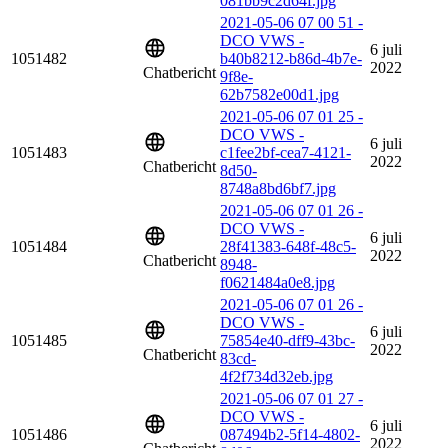
081bb9c2d64f.jpg
2021-05-06 07 00 51 -
DCO VWS -
6 juli
1051482
b40b8212-b86d-4b7e-
2022
Chatbericht
9f8e-
62b7582e00d1.jpg
2021-05-06 07 01 25 -
DCO VWS -
6 juli
1051483
c1fee2bf-cea7-4121-
2022
Chatbericht
8d50-
8748a8bd6bf7.jpg
2021-05-06 07 01 26 -
DCO VWS -
6 juli
1051484
28f41383-648f-48c5-
2022
Chatbericht
8948-
f0621484a0e8.jpg
2021-05-06 07 01 26 -
DCO VWS -
6 juli
1051485
75854e40-dff9-43bc-
2022
Chatbericht
83cd-
4f2f734d32eb.jpg
2021-05-06 07 01 27 -
DCO VWS -
6 juli
1051486
087494b2-5f14-4802-
2022