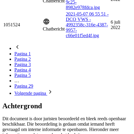
Chatbericht
9c25-
8982e978fdca.jpg
2021-05-07 06 55 51 -
DCO VWS -
6 juli
1051524
4992358c-316e-4387-
2022
Chatbericht
9957-
c66e01f5ed4f.jpg
Pagina
1
Pagina
2
Pagina
3
Pagina
4
Pagina
5
…
Pagina
29
Volgende
pagina
Achtergrond
Dit document is door juristen beoordeeld en bleek reeds openbaar
beschikbaar. Die beoordeling is gedaan omdat iemand heeft
gevraagd om interne informatie te openbaren. Hieronder meer