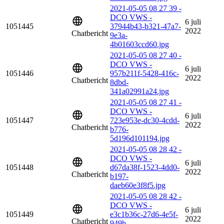
2021-05-05 08 27 39 -
DCO VWS -
6 juli
1051445
37944b43-b321-47a7-
2022
Chatbericht
9e3a-
4b01603ccd60.jpg
2021-05-05 08 27 40 -
DCO VWS -
6 juli
1051446
957b211f-5428-416c-
2022
Chatbericht
8dbd-
341a02991a24.jpg
2021-05-05 08 27 41 -
DCO VWS -
6 juli
1051447
723e953e-dc30-4cdd-
2022
Chatbericht
b776-
5d196d101194.jpg
2021-05-05 08 28 42 -
DCO VWS -
6 juli
1051448
d67da38f-1523-4dd0-
2022
Chatbericht
b197-
daeb60e3f8f5.jpg
2021-05-05 08 28 42 -
DCO VWS -
6 juli
1051449
e3c1b36c-27d6-4e5f-
2022
Chatbericht
949b-