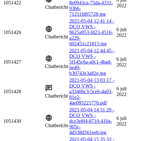
1051422
8e0943ca-75da-4331-
2022
Chatbericht
93b6-
71211fd65728.jpg
2021-05-04 12 41 14 -
DCO VWS -
6 juli
1051426
9625a953-fd23-4516-
2022
Chatbericht
a226-
602451c21815.jpg
2021-05-04 12 44 45 -
DCO VWS -
6 juli
1051427
5f145c6a-a0c1-4bad-
2022
Chatbericht
be49-
b30743e3a82e.jpg
2021-05-04 13 03 17 -
DCO VWS -
6 juli
1051428
a3340bc3-5ce6-4a03-
2022
Chatbericht
81e2-
4ae095221776.pdf
2021-05-04 14 51 29 -
DCO VWS -
6 juli
1051430
dce3e8f4-8710-410a-
2022
Chatbericht
905c-
4d538d561eeb.jpg
2021-05-04 15 35 33 -