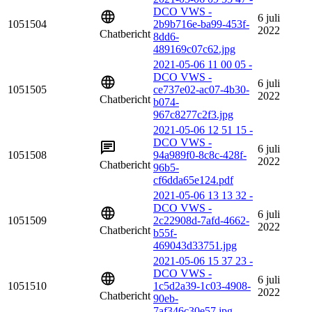
DCO VWS -
6 juli
1051504
2b9b716e-ba99-453f-
2022
Chatbericht
8dd6-
489169c07c62.jpg
2021-05-06 11 00 05 -
DCO VWS -
6 juli
1051505
ce737e02-ac07-4b30-
2022
Chatbericht
b074-
967c8277c2f3.jpg
2021-05-06 12 51 15 -
DCO VWS -
6 juli
1051508
94a989f0-8c8c-428f-
2022
Chatbericht
96b5-
cf6dda65e124.pdf
2021-05-06 13 13 32 -
DCO VWS -
6 juli
1051509
2c22908d-7afd-4662-
2022
Chatbericht
b55f-
469043d33751.jpg
2021-05-06 15 37 23 -
DCO VWS -
6 juli
1051510
1c5d2a39-1c03-4908-
2022
Chatbericht
90eb-
7af346c30e57.jpg