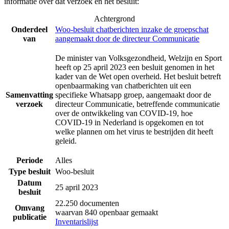
informatie over dat verzoek en het besluit:
Achtergrond
Onderdeel
Woo-besluit chatberichten inzake de groepschat
van
aangemaakt door de directeur Communicatie
De minister van Volksgezondheid, Welzijn en Sport
heeft op 25 april 2023 een besluit genomen in het
kader van de Wet open overheid. Het besluit betreft
openbaarmaking van chatberichten uit een
Samenvatting
specifieke Whatsapp groep, aangemaakt door de
verzoek
directeur Communicatie, betreffende communicatie
over de ontwikkeling van COVID-19, hoe
COVID-19 in Nederland is opgekomen en tot
welke plannen om het virus te bestrijden dit heeft
geleid.
Periode
Alles
Type besluit
Woo-besluit
Datum
25 april 2023
besluit
22.250 documenten
Omvang
waarvan 840 openbaar gemaakt
publicatie
Inventarislijst