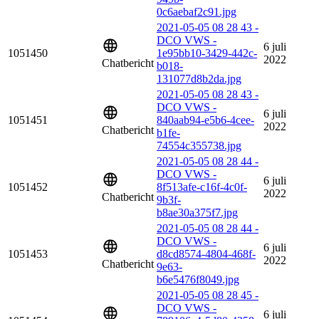
0c6aebaf2c91.jpg
2021-05-05 08 28 43 -
DCO VWS -
6 juli
1051450
1e95bb10-3429-442c-
2022
Chatbericht
b018-
131077d8b2da.jpg
2021-05-05 08 28 43 -
DCO VWS -
6 juli
1051451
840aab94-e5b6-4cee-
2022
Chatbericht
b1fe-
74554c355738.jpg
2021-05-05 08 28 44 -
DCO VWS -
6 juli
1051452
8f513afe-c16f-4c0f-
2022
Chatbericht
9b3f-
b8ae30a375f7.jpg
2021-05-05 08 28 44 -
DCO VWS -
6 juli
1051453
d8cd8574-4804-468f-
2022
Chatbericht
9e63-
b6e5476f8049.jpg
2021-05-05 08 28 45 -
DCO VWS -
6 juli