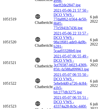
a99b-
6aeff2de2847.jpg
2021-05-06 21 57 50 -
DCO VWS -
6 juli
1051519
77da8f62-b564-4e50-
2022
Chatbericht
8b85-
77e5941b7436.jpg
2021-05-06 22 33 57 -
DCO VWS -
6 juli
1051520
98a1f681-ade0-4a9b-
2022
Chatbericht
b281-
5caa93328fe0.jpg
2021-05-07 06 55 49 -
DCO VWS -
6 juli
1051521
3cf76587-b023-4369-
2022
Chatbericht
85fc-fa588af09963.jpg
2021-05-07 06 55 50 -
DCO VWS -
6 juli
1051522
5ebeb4d0-a726-4c84-
2022
Chatbericht
a1b5-
bfc277db3275.jpg
2021-05-07 06 55 51 -
DCO VWS -
6 juli
1051523
43374a28-8cbc-440f-
2022