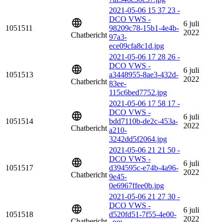
2021-05-06 15 37 23 -
DCO VWS -
6 juli
1051511
98209c78-15b1-4e4b-
2022
Chatbericht
97a3-
ece09cfa8c1d.jpg
2021-05-06 17 28 26 -
DCO VWS -
6 juli
1051513
a3448955-8ae3-432d-
2022
Chatbericht
83ee-
115c6bed7752.jpg
2021-05-06 17 58 17 -
DCO VWS -
6 juli
1051514
bdd7110b-de2c-453a-
2022
Chatbericht
a210-
3242dd5f2064.jpg
2021-05-06 21 21 50 -
DCO VWS -
6 juli
1051517
d394595c-e74b-4a96-
2022
Chatbericht
9e45-
0e6967ffee0b.jpg
2021-05-06 21 27 30 -
DCO VWS -
6 juli
1051518
d520fd51-7f55-4e00-
2022
Chatbericht