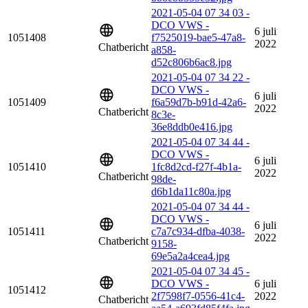
2021-05-04 07 34 03 -
DCO VWS -
6 juli
1051408
f7525019-bae5-47a8-
2022
Chatbericht
a858-
d52c806b6ac8.jpg
2021-05-04 07 34 22 -
DCO VWS -
6 juli
1051409
f6a59d7b-b91d-42a6-
2022
Chatbericht
8c3e-
36e8ddb0e416.jpg
2021-05-04 07 34 44 -
DCO VWS -
6 juli
1051410
1fc8d2cd-f27f-4b1a-
2022
Chatbericht
98de-
d6b1da11c80a.jpg
2021-05-04 07 34 44 -
DCO VWS -
6 juli
1051411
c7a7c934-dfba-4038-
2022
Chatbericht
9158-
69e5a2a4cea4.jpg
2021-05-04 07 34 45 -
DCO VWS -
6 juli
1051412
2f7598f7-0556-41c4-
2022
Chatbericht