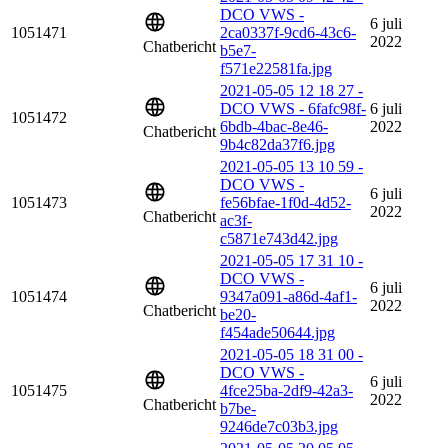
DCO VWS -
6 juli
1051471
2ca0337f-9cd6-43c6-
2022
Chatbericht
b5e7-
f571e22581fa.jpg
2021-05-05 12 18 27 -
DCO VWS - 6fafc98f-
6 juli
1051472
6bdb-4bac-8e46-
2022
Chatbericht
9b4c82da37f6.jpg
2021-05-05 13 10 59 -
DCO VWS -
6 juli
1051473
fe56bfae-1f0d-4d52-
2022
Chatbericht
ac3f-
c5871e743d42.jpg
2021-05-05 17 31 10 -
DCO VWS -
6 juli
1051474
9347a091-a86d-4af1-
2022
Chatbericht
be20-
f454ade50644.jpg
2021-05-05 18 31 00 -
DCO VWS -
6 juli
1051475
4fce25ba-2df9-42a3-
2022
Chatbericht
b7be-
9246de7c03b3.jpg