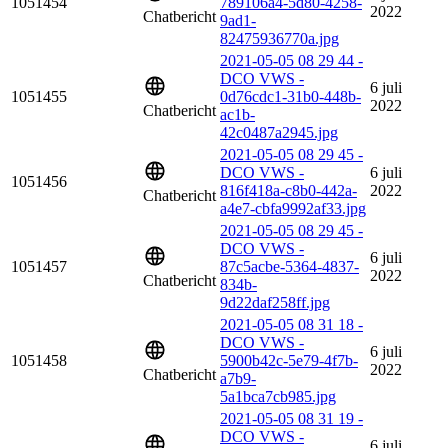
1051454
789106a4-5d80-4258-
2022
Chatbericht
9ad1-
82475936770a.jpg
2021-05-05 08 29 44 -
DCO VWS -
6 juli
1051455
0d76cdc1-31b0-448b-
2022
Chatbericht
ac1b-
42c0487a2945.jpg
2021-05-05 08 29 45 -
DCO VWS -
6 juli
1051456
816f418a-c8b0-442a-
2022
Chatbericht
a4e7-cbfa9992af33.jpg
2021-05-05 08 29 45 -
DCO VWS -
6 juli
1051457
87c5acbe-5364-4837-
2022
Chatbericht
834b-
9d22daf258ff.jpg
2021-05-05 08 31 18 -
DCO VWS -
6 juli
1051458
5900b42c-5e79-4f7b-
2022
Chatbericht
a7b9-
5a1bca7cb985.jpg
2021-05-05 08 31 19 -
DCO VWS -
6 juli