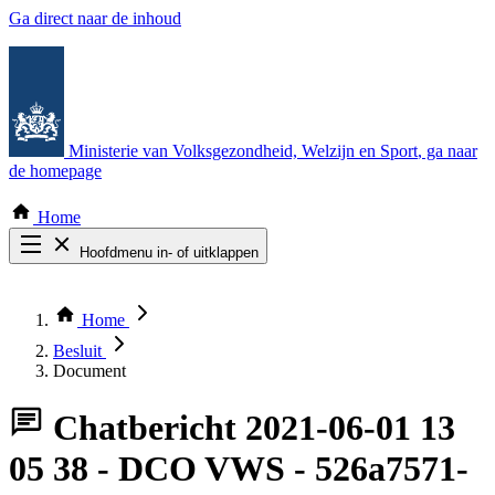
Ga direct naar de inhoud
Ministerie van Volksgezondheid, Welzijn en Sport
, ga naar
de homepage
Home
Hoofdmenu in- of uitklappen
Zoek door alle publicaties
Thema COVID-19
Home
Bekijk per bestuursorgaan
Besluit
Document
Chatbericht
2021-06-01 13
05 38 - DCO VWS - 526a7571-