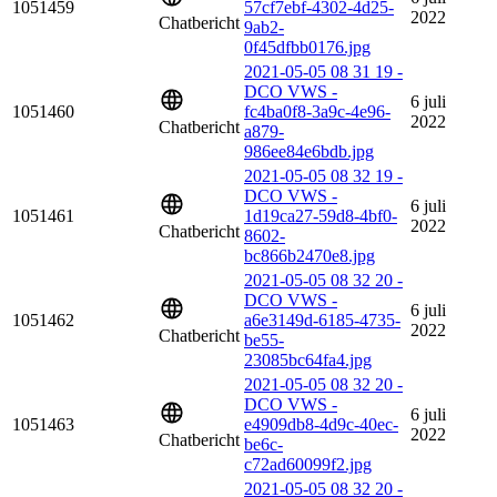
1051459
57cf7ebf-4302-4d25-
2022
Chatbericht
9ab2-
0f45dfbb0176.jpg
2021-05-05 08 31 19 -
DCO VWS -
6 juli
1051460
fc4ba0f8-3a9c-4e96-
2022
Chatbericht
a879-
986ee84e6bdb.jpg
2021-05-05 08 32 19 -
DCO VWS -
6 juli
1051461
1d19ca27-59d8-4bf0-
2022
Chatbericht
8602-
bc866b2470e8.jpg
2021-05-05 08 32 20 -
DCO VWS -
6 juli
1051462
a6e3149d-6185-4735-
2022
Chatbericht
be55-
23085bc64fa4.jpg
2021-05-05 08 32 20 -
DCO VWS -
6 juli
1051463
e4909db8-4d9c-40ec-
2022
Chatbericht
be6c-
c72ad60099f2.jpg
2021-05-05 08 32 20 -