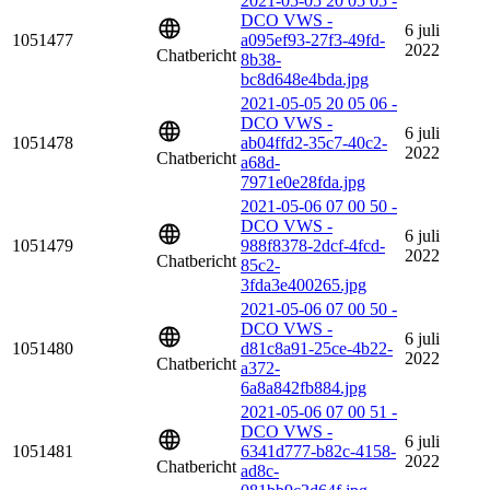
2021-05-05 20 05 05 -
DCO VWS -
6 juli
1051477
a095ef93-27f3-49fd-
2022
Chatbericht
8b38-
bc8d648e4bda.jpg
2021-05-05 20 05 06 -
DCO VWS -
6 juli
1051478
ab04ffd2-35c7-40c2-
2022
Chatbericht
a68d-
7971e0e28fda.jpg
2021-05-06 07 00 50 -
DCO VWS -
6 juli
1051479
988f8378-2dcf-4fcd-
2022
Chatbericht
85c2-
3fda3e400265.jpg
2021-05-06 07 00 50 -
DCO VWS -
6 juli
1051480
d81c8a91-25ce-4b22-
2022
Chatbericht
a372-
6a8a842fb884.jpg
2021-05-06 07 00 51 -
DCO VWS -
6 juli
1051481
6341d777-b82c-4158-
2022
Chatbericht
ad8c-