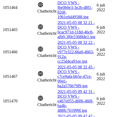
DCO VWS -
6 juli
1051464
f6e0b0e3-3e2b-48f1-
2022
Chatbericht
82df-
1961e6d49588.jpg
2021-05-05 08 32 21 -
DCO VWS -
6 juli
1051465
6cac971d-118d-46c8-
2022
Chatbericht
afb9-3f0e5368fde1.jpg
2021-05-05 08 32 22 -
DCO VWS -
6 juli
1051466
c977e322-66a9-4663-
2022
Chatbericht
912a-
cc25d4ca91ee.jpg
2021-05-05 08 32 45 -
DCO VWS -
6 juli
1051467
c7ce9afa-bb5e-47ce-
2022
Chatbericht
9941-
ba2a576b79f9.jpg
2021-05-05 09 42 31 -
DCO VWS -
6 juli
1051470
e467e055-d606-460f-
2022
Chatbericht
ba4b-
488fc761999f.jpg
2021-05-05 09 42 42 -