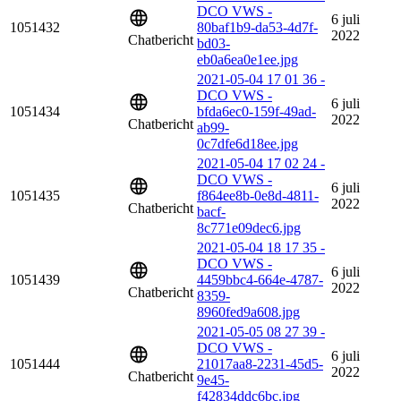
DCO VWS -
6 juli
1051432
80baf1b9-da53-4d7f-
2022
Chatbericht
bd03-
eb0a6ea0e1ee.jpg
2021-05-04 17 01 36 -
DCO VWS -
6 juli
1051434
bfda6ec0-159f-49ad-
2022
Chatbericht
ab99-
0c7dfe6d18ee.jpg
2021-05-04 17 02 24 -
DCO VWS -
6 juli
1051435
f864ee8b-0e8d-4811-
2022
Chatbericht
bacf-
8c771e09dec6.jpg
2021-05-04 18 17 35 -
DCO VWS -
6 juli
1051439
4459bbc4-664e-4787-
2022
Chatbericht
8359-
8960fed9a608.jpg
2021-05-05 08 27 39 -
DCO VWS -
6 juli
1051444
21017aa8-2231-45d5-
2022
Chatbericht
9e45-
f42834ddc6bc.jpg