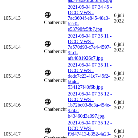
aa54-a693fd85f4fa.jpg
2021-05-04 07 34 45 -
DCO VWS -
6 juli
1051413
7ac3604f-e845-48a3-
2022
Chatbericht
b2c0-
e53798fc5fb7.jpg
2021-05-04 07 35 11 -
DCO VWS -
6 juli
1051414
7a570d93-c7e4-4597-
2022
Chatbericht
9fa1-
afa4881926c7.jpg
2021-05-04 07 35 11 -
DCO VWS -
6 juli
1051415
dedc7c23-41c7-45f2-
2022
Chatbericht
b64c-
534127f40f6b.jpg
2021-05-04 07 35 12 -
DCO VWS -
6 juli
1051416
1b72be03-8e3a-454e-
2022
Chatbericht
9242-
b43460d3a097.jpg
2021-05-04 07 35 12 -
DCO VWS -
6 juli
1051417
f9d47413-b352-4a23-
2022