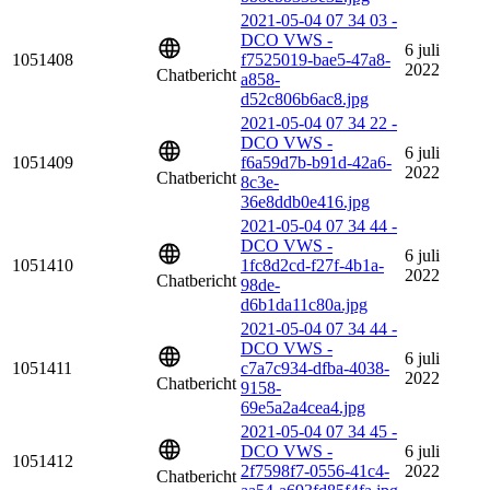
2021-05-04 07 34 03 -
DCO VWS -
6 juli
1051408
f7525019-bae5-47a8-
2022
Chatbericht
a858-
d52c806b6ac8.jpg
2021-05-04 07 34 22 -
DCO VWS -
6 juli
1051409
f6a59d7b-b91d-42a6-
2022
Chatbericht
8c3e-
36e8ddb0e416.jpg
2021-05-04 07 34 44 -
DCO VWS -
6 juli
1051410
1fc8d2cd-f27f-4b1a-
2022
Chatbericht
98de-
d6b1da11c80a.jpg
2021-05-04 07 34 44 -
DCO VWS -
6 juli
1051411
c7a7c934-dfba-4038-
2022
Chatbericht
9158-
69e5a2a4cea4.jpg
2021-05-04 07 34 45 -
DCO VWS -
6 juli
1051412
2f7598f7-0556-41c4-
2022
Chatbericht