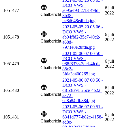
2021-05-05 20 05 05 -
DCO VWS -
6 juli
1051477
a095ef93-27f3-49fd-
2022
Chatbericht
8b38-
bc8d648e4bda.jpg
2021-05-05 20 05 06 -
DCO VWS -
6 juli
1051478
ab04ffd2-35c7-40c2-
2022
Chatbericht
a68d-
7971e0e28fda.jpg
2021-05-06 07 00 50 -
DCO VWS -
6 juli
1051479
988f8378-2dcf-4fcd-
2022
Chatbericht
85c2-
3fda3e400265.jpg
2021-05-06 07 00 50 -
DCO VWS -
6 juli
1051480
d81c8a91-25ce-4b22-
2022
Chatbericht
a372-
6a8a842fb884.jpg
2021-05-06 07 00 51 -
DCO VWS -
6 juli
1051481
6341d777-b82c-4158-
2022
Chatbericht
ad8c-