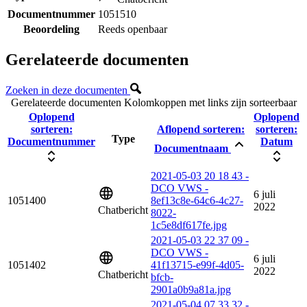
Documentnummer
1051510
Beoordeling
Reeds openbaar
Gerelateerde documenten
Zoeken in deze documenten
Gerelateerde documenten
Kolomkoppen met links zijn sorteerbaar
Oplopend
Oplopend
sorteren:
Aflopend sorteren:
sorteren:
Type
Documentnummer
Datum
Documentnaam
2021-05-03 20 18 43 -
DCO VWS -
6 juli
1051400
8ef13c8e-64c6-4c27-
2022
Chatbericht
8022-
1c5e8df617fe.jpg
2021-05-03 22 37 09 -
DCO VWS -
6 juli
1051402
41f13715-e99f-4d05-
2022
Chatbericht
bfcb-
2901a0b9a81a.jpg
2021-05-04 07 33 32 -