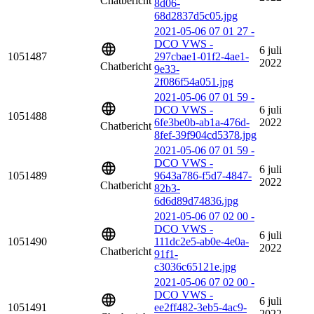
Chatbericht
8d06-
68d2837d5c05.jpg
2021-05-06 07 01 27 -
DCO VWS -
6 juli
1051487
297cbae1-01f2-4ae1-
2022
Chatbericht
9e33-
2f086f54a051.jpg
2021-05-06 07 01 59 -
DCO VWS -
6 juli
1051488
6fe3be0b-ab1a-476d-
2022
Chatbericht
8fef-39f904cd5378.jpg
2021-05-06 07 01 59 -
DCO VWS -
6 juli
1051489
9643a786-f5d7-4847-
2022
Chatbericht
82b3-
6d6d89d74836.jpg
2021-05-06 07 02 00 -
DCO VWS -
6 juli
1051490
111dc2e5-ab0e-4e0a-
2022
Chatbericht
91f1-
c3036c65121e.jpg
2021-05-06 07 02 00 -
DCO VWS -
6 juli
1051491
ee2ff482-3eb5-4ac9-
2022