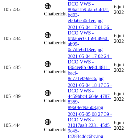
DCO VWS -
6 juli
1051432
80baf1b9-da53-4d7f-
2022
Chatbericht
bd03-
eb0a6ea0e1ee.jpg
2021-05-04 17 01 36 -
DCO VWS -
6 juli
1051434
bfda6ec0-159f-49ad-
2022
Chatbericht
ab99-
0c7dfe6d18ee.jpg
2021-05-04 17 02 24 -
DCO VWS -
6 juli
1051435
f864ee8b-0e8d-4811-
2022
Chatbericht
bacf-
8c771e09dec6.jpg
2021-05-04 18 17 35 -
DCO VWS -
6 juli
1051439
4459bbc4-664e-4787-
2022
Chatbericht
8359-
8960fed9a608.jpg
2021-05-05 08 27 39 -
DCO VWS -
6 juli
1051444
21017aa8-2231-45d5-
2022
Chatbericht
9e45-
f42834ddc6bc.jpg