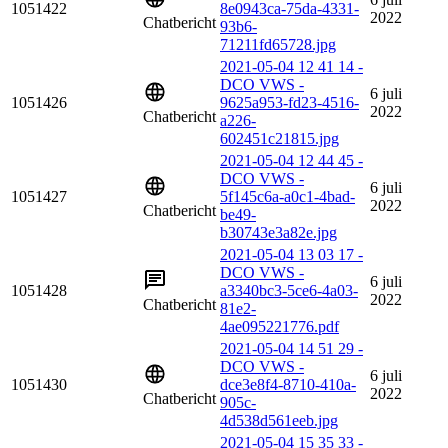
1051422
8e0943ca-75da-4331-
2022
Chatbericht
93b6-
71211fd65728.jpg
2021-05-04 12 41 14 -
DCO VWS -
6 juli
1051426
9625a953-fd23-4516-
2022
Chatbericht
a226-
602451c21815.jpg
2021-05-04 12 44 45 -
DCO VWS -
6 juli
1051427
5f145c6a-a0c1-4bad-
2022
Chatbericht
be49-
b30743e3a82e.jpg
2021-05-04 13 03 17 -
DCO VWS -
6 juli
1051428
a3340bc3-5ce6-4a03-
2022
Chatbericht
81e2-
4ae095221776.pdf
2021-05-04 14 51 29 -
DCO VWS -
6 juli
1051430
dce3e8f4-8710-410a-
2022
Chatbericht
905c-
4d538d561eeb.jpg
2021-05-04 15 35 33 -