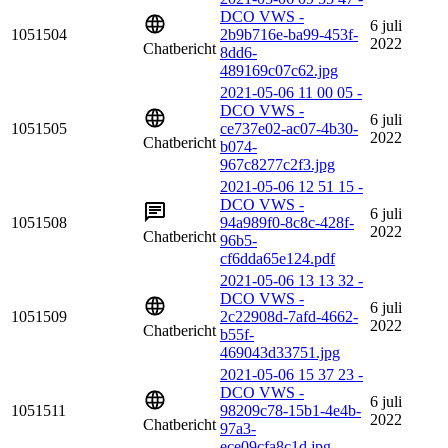
DCO VWS -
6 juli
1051504
2b9b716e-ba99-453f-
2022
Chatbericht
8dd6-
489169c07c62.jpg
2021-05-06 11 00 05 -
DCO VWS -
6 juli
1051505
ce737e02-ac07-4b30-
2022
Chatbericht
b074-
967c8277c2f3.jpg
2021-05-06 12 51 15 -
DCO VWS -
6 juli
1051508
94a989f0-8c8c-428f-
2022
Chatbericht
96b5-
cf6dda65e124.pdf
2021-05-06 13 13 32 -
DCO VWS -
6 juli
1051509
2c22908d-7afd-4662-
2022
Chatbericht
b55f-
469043d33751.jpg
2021-05-06 15 37 23 -
DCO VWS -
6 juli
1051511
98209c78-15b1-4e4b-
2022
Chatbericht
97a3-
ece09cfa8c1d.jpg