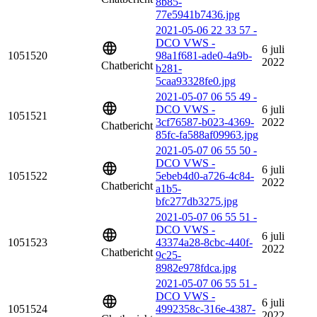
8b85-
77e5941b7436.jpg
2021-05-06 22 33 57 -
DCO VWS -
6 juli
1051520
98a1f681-ade0-4a9b-
2022
Chatbericht
b281-
5caa93328fe0.jpg
2021-05-07 06 55 49 -
DCO VWS -
6 juli
1051521
3cf76587-b023-4369-
2022
Chatbericht
85fc-fa588af09963.jpg
2021-05-07 06 55 50 -
DCO VWS -
6 juli
1051522
5ebeb4d0-a726-4c84-
2022
Chatbericht
a1b5-
bfc277db3275.jpg
2021-05-07 06 55 51 -
DCO VWS -
6 juli
1051523
43374a28-8cbc-440f-
2022
Chatbericht
9c25-
8982e978fdca.jpg
2021-05-07 06 55 51 -
DCO VWS -
6 juli
1051524
4992358c-316e-4387-
2022