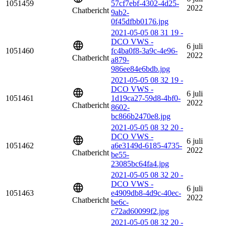
1051459
57cf7ebf-4302-4d25-
2022
Chatbericht
9ab2-
0f45dfbb0176.jpg
2021-05-05 08 31 19 -
DCO VWS -
6 juli
1051460
fc4ba0f8-3a9c-4e96-
2022
Chatbericht
a879-
986ee84e6bdb.jpg
2021-05-05 08 32 19 -
DCO VWS -
6 juli
1051461
1d19ca27-59d8-4bf0-
2022
Chatbericht
8602-
bc866b2470e8.jpg
2021-05-05 08 32 20 -
DCO VWS -
6 juli
1051462
a6e3149d-6185-4735-
2022
Chatbericht
be55-
23085bc64fa4.jpg
2021-05-05 08 32 20 -
DCO VWS -
6 juli
1051463
e4909db8-4d9c-40ec-
2022
Chatbericht
be6c-
c72ad60099f2.jpg
2021-05-05 08 32 20 -