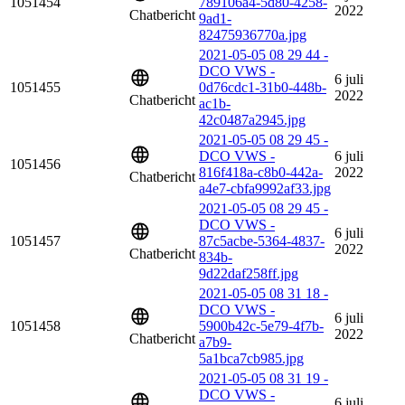
1051454
789106a4-5d80-4258-
2022
Chatbericht
9ad1-
82475936770a.jpg
2021-05-05 08 29 44 -
DCO VWS -
6 juli
1051455
0d76cdc1-31b0-448b-
2022
Chatbericht
ac1b-
42c0487a2945.jpg
2021-05-05 08 29 45 -
DCO VWS -
6 juli
1051456
816f418a-c8b0-442a-
2022
Chatbericht
a4e7-cbfa9992af33.jpg
2021-05-05 08 29 45 -
DCO VWS -
6 juli
1051457
87c5acbe-5364-4837-
2022
Chatbericht
834b-
9d22daf258ff.jpg
2021-05-05 08 31 18 -
DCO VWS -
6 juli
1051458
5900b42c-5e79-4f7b-
2022
Chatbericht
a7b9-
5a1bca7cb985.jpg
2021-05-05 08 31 19 -
DCO VWS -
6 juli