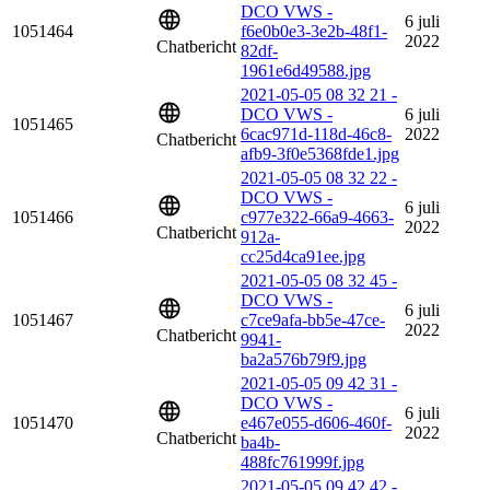
DCO VWS -
6 juli
1051464
f6e0b0e3-3e2b-48f1-
2022
Chatbericht
82df-
1961e6d49588.jpg
2021-05-05 08 32 21 -
DCO VWS -
6 juli
1051465
6cac971d-118d-46c8-
2022
Chatbericht
afb9-3f0e5368fde1.jpg
2021-05-05 08 32 22 -
DCO VWS -
6 juli
1051466
c977e322-66a9-4663-
2022
Chatbericht
912a-
cc25d4ca91ee.jpg
2021-05-05 08 32 45 -
DCO VWS -
6 juli
1051467
c7ce9afa-bb5e-47ce-
2022
Chatbericht
9941-
ba2a576b79f9.jpg
2021-05-05 09 42 31 -
DCO VWS -
6 juli
1051470
e467e055-d606-460f-
2022
Chatbericht
ba4b-
488fc761999f.jpg
2021-05-05 09 42 42 -