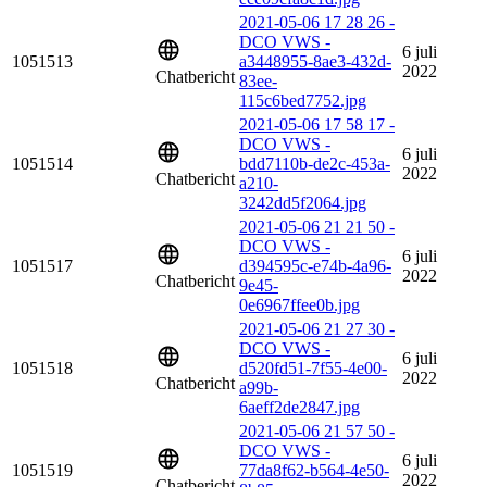
2021-05-06 17 28 26 -
DCO VWS -
6 juli
1051513
a3448955-8ae3-432d-
2022
Chatbericht
83ee-
115c6bed7752.jpg
2021-05-06 17 58 17 -
DCO VWS -
6 juli
1051514
bdd7110b-de2c-453a-
2022
Chatbericht
a210-
3242dd5f2064.jpg
2021-05-06 21 21 50 -
DCO VWS -
6 juli
1051517
d394595c-e74b-4a96-
2022
Chatbericht
9e45-
0e6967ffee0b.jpg
2021-05-06 21 27 30 -
DCO VWS -
6 juli
1051518
d520fd51-7f55-4e00-
2022
Chatbericht
a99b-
6aeff2de2847.jpg
2021-05-06 21 57 50 -
DCO VWS -
6 juli
1051519
77da8f62-b564-4e50-
2022
Chatbericht