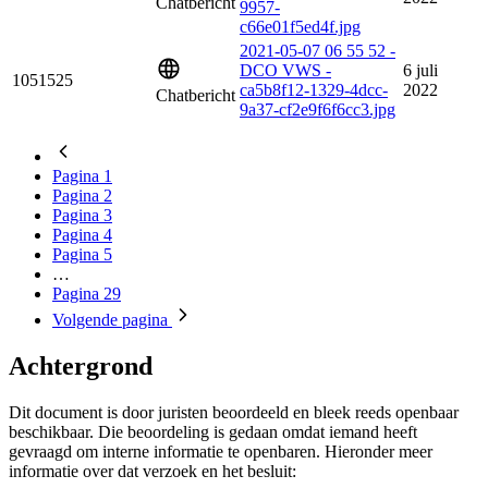
Chatbericht
9957-
c66e01f5ed4f.jpg
2021-05-07 06 55 52 -
DCO VWS -
6 juli
1051525
ca5b8f12-1329-4dcc-
2022
Chatbericht
9a37-cf2e9f6f6cc3.jpg
Pagina
1
Pagina
2
Pagina
3
Pagina
4
Pagina
5
…
Pagina
29
Volgende
pagina
Achtergrond
Dit document is door juristen beoordeeld en bleek reeds openbaar
beschikbaar. Die beoordeling is gedaan omdat iemand heeft
gevraagd om interne informatie te openbaren. Hieronder meer
informatie over dat verzoek en het besluit: