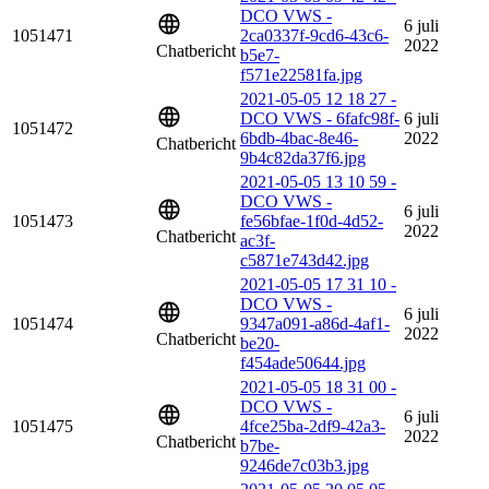
DCO VWS -
6 juli
1051471
2ca0337f-9cd6-43c6-
2022
Chatbericht
b5e7-
f571e22581fa.jpg
2021-05-05 12 18 27 -
DCO VWS - 6fafc98f-
6 juli
1051472
6bdb-4bac-8e46-
2022
Chatbericht
9b4c82da37f6.jpg
2021-05-05 13 10 59 -
DCO VWS -
6 juli
1051473
fe56bfae-1f0d-4d52-
2022
Chatbericht
ac3f-
c5871e743d42.jpg
2021-05-05 17 31 10 -
DCO VWS -
6 juli
1051474
9347a091-a86d-4af1-
2022
Chatbericht
be20-
f454ade50644.jpg
2021-05-05 18 31 00 -
DCO VWS -
6 juli
1051475
4fce25ba-2df9-42a3-
2022
Chatbericht
b7be-
9246de7c03b3.jpg