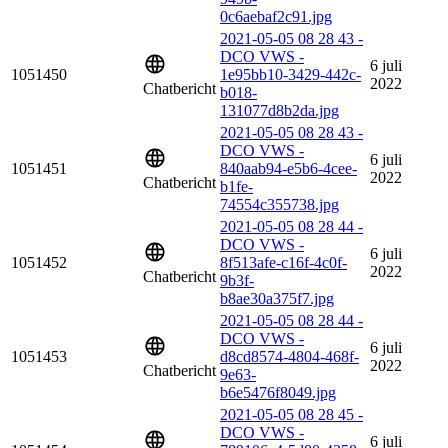
0c6aebaf2c91.jpg
2021-05-05 08 28 43 -
DCO VWS -
6 juli
1051450
1e95bb10-3429-442c-
2022
Chatbericht
b018-
131077d8b2da.jpg
2021-05-05 08 28 43 -
DCO VWS -
6 juli
1051451
840aab94-e5b6-4cee-
2022
Chatbericht
b1fe-
74554c355738.jpg
2021-05-05 08 28 44 -
DCO VWS -
6 juli
1051452
8f513afe-c16f-4c0f-
2022
Chatbericht
9b3f-
b8ae30a375f7.jpg
2021-05-05 08 28 44 -
DCO VWS -
6 juli
1051453
d8cd8574-4804-468f-
2022
Chatbericht
9e63-
b6e5476f8049.jpg
2021-05-05 08 28 45 -
DCO VWS -
6 juli