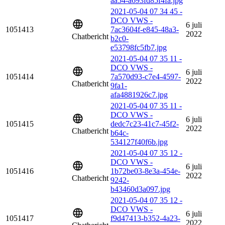
aa54-a693fd85f4fa.jpg
2021-05-04 07 34 45 -
DCO VWS -
6 juli
1051413
7ac3604f-e845-48a3-
2022
Chatbericht
b2c0-
e53798fc5fb7.jpg
2021-05-04 07 35 11 -
DCO VWS -
6 juli
1051414
7a570d93-c7e4-4597-
2022
Chatbericht
9fa1-
afa4881926c7.jpg
2021-05-04 07 35 11 -
DCO VWS -
6 juli
1051415
dedc7c23-41c7-45f2-
2022
Chatbericht
b64c-
534127f40f6b.jpg
2021-05-04 07 35 12 -
DCO VWS -
6 juli
1051416
1b72be03-8e3a-454e-
2022
Chatbericht
9242-
b43460d3a097.jpg
2021-05-04 07 35 12 -
DCO VWS -
6 juli
1051417
f9d47413-b352-4a23-
2022