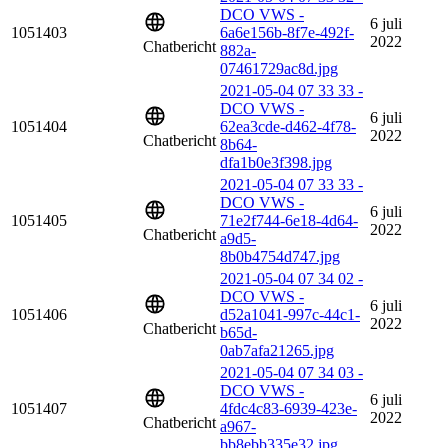
DCO VWS -
6 juli
1051403
6a6e156b-8f7e-492f-
2022
Chatbericht
882a-
07461729ac8d.jpg
2021-05-04 07 33 33 -
DCO VWS -
6 juli
1051404
62ea3cde-d462-4f78-
2022
Chatbericht
8b64-
dfa1b0e3f398.jpg
2021-05-04 07 33 33 -
DCO VWS -
6 juli
1051405
71e2f744-6e18-4d64-
2022
Chatbericht
a9d5-
8b0b4754d747.jpg
2021-05-04 07 34 02 -
DCO VWS -
6 juli
1051406
d52a1041-997c-44c1-
2022
Chatbericht
b65d-
0ab7afa21265.jpg
2021-05-04 07 34 03 -
DCO VWS -
6 juli
1051407
4fdc4c83-6939-423e-
2022
Chatbericht
a967-
bb8ebb335e32.jpg