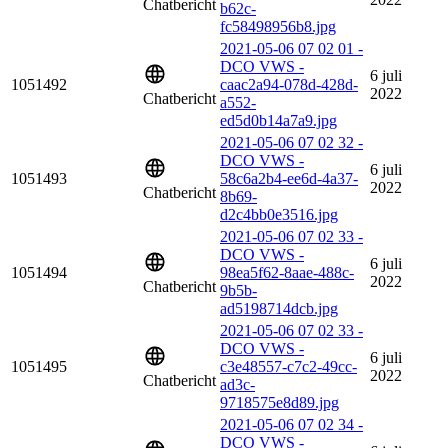
Chatbericht
b62c-
fc58498956b8.jpg
2021-05-06 07 02 01 -
DCO VWS -
6 juli
1051492
caac2a94-078d-428d-
2022
Chatbericht
a552-
ed5d0b14a7a9.jpg
2021-05-06 07 02 32 -
DCO VWS -
6 juli
1051493
58c6a2b4-ee6d-4a37-
2022
Chatbericht
8b69-
d2c4bb0e3516.jpg
2021-05-06 07 02 33 -
DCO VWS -
6 juli
1051494
98ea5f62-8aae-488c-
2022
Chatbericht
9b5b-
ad5198714dcb.jpg
2021-05-06 07 02 33 -
DCO VWS -
6 juli
1051495
c3e48557-c7c2-49cc-
2022
Chatbericht
ad3c-
9718575e8d89.jpg
2021-05-06 07 02 34 -
DCO VWS -