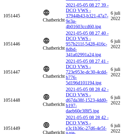
2021-05-05 08 27 39 -
DCO VWS -
6 juli
1051445
37944b43-b321-47a7-
2022
Chatbericht
9e3a-
4b01603ccd60.jpg
2021-05-05 08 27 40 -
DCO VWS -
6 juli
1051446
957b211f-5428-416c-
2022
Chatbericht
8dbd-
341a02991a24.jpg
2021-05-05 08 27 41 -
DCO VWS -
6 juli
1051447
723e953e-dc30-4cdd-
2022
Chatbericht
b776-
5d196d101194.jpg
2021-05-05 08 28 42 -
DCO VWS -
6 juli
1051448
d67da38f-1523-4dd0-
2022
Chatbericht
b197-
daeb60e3f8f5.jpg
2021-05-05 08 28 42 -
DCO VWS -
6 juli
1051449
e3c1b36c-27d6-4e5f-
2022
Chatbericht
949b-