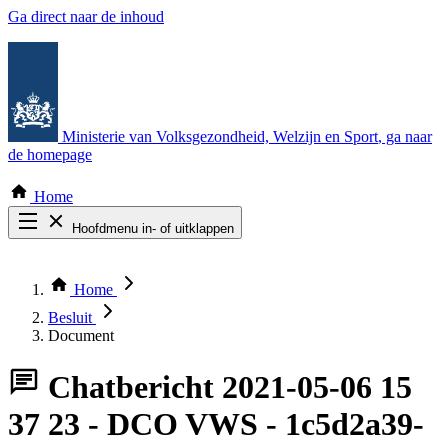
Ga direct naar de inhoud
Ministerie van Volksgezondheid, Welzijn en Sport
, ga naar
de homepage
Home
Hoofdmenu in- of uitklappen
Zoek door alle publicaties
Thema COVID-19
Home
Bekijk per bestuursorgaan
Besluit
Document
Chatbericht
2021-05-06 15
37 23 - DCO VWS - 1c5d2a39-