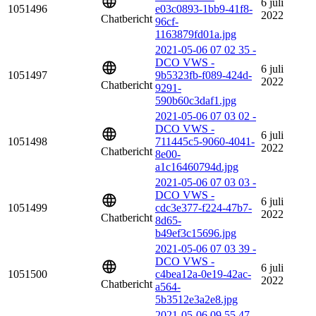
6 juli
1051496
e03c0893-1bb9-41f8-
2022
Chatbericht
96cf-
1163879fd01a.jpg
2021-05-06 07 02 35 -
DCO VWS -
6 juli
1051497
9b5323fb-f089-424d-
2022
Chatbericht
9291-
590b60c3daf1.jpg
2021-05-06 07 03 02 -
DCO VWS -
6 juli
1051498
711445c5-9060-4041-
2022
Chatbericht
8e00-
a1c16460794d.jpg
2021-05-06 07 03 03 -
DCO VWS -
6 juli
1051499
cdc3e377-f224-47b7-
2022
Chatbericht
8d65-
b49ef3c15696.jpg
2021-05-06 07 03 39 -
DCO VWS -
6 juli
1051500
c4bea12a-0e19-42ac-
2022
Chatbericht
a564-
5b3512e3a2e8.jpg
2021-05-06 09 55 47 -