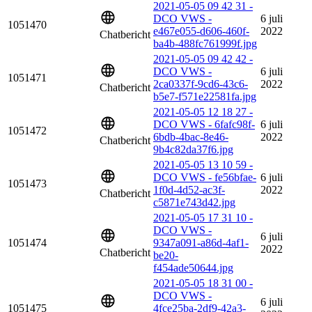
2021-05-05 09 42 31 -
DCO VWS -
6 juli
1051470
e467e055-d606-460f-
2022
Chatbericht
ba4b-488fc761999f.jpg
2021-05-05 09 42 42 -
DCO VWS -
6 juli
1051471
2ca0337f-9cd6-43c6-
2022
Chatbericht
b5e7-f571e22581fa.jpg
2021-05-05 12 18 27 -
DCO VWS - 6fafc98f-
6 juli
1051472
6bdb-4bac-8e46-
2022
Chatbericht
9b4c82da37f6.jpg
2021-05-05 13 10 59 -
DCO VWS - fe56bfae-
6 juli
1051473
1f0d-4d52-ac3f-
2022
Chatbericht
c5871e743d42.jpg
2021-05-05 17 31 10 -
DCO VWS -
6 juli
1051474
9347a091-a86d-4af1-
2022
Chatbericht
be20-
f454ade50644.jpg
2021-05-05 18 31 00 -
DCO VWS -
6 juli
1051475
4fce25ba-2df9-42a3-