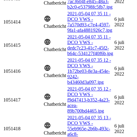
7ac3604f-e845-48a3-
2022
Chatbericht
b2c0-e53798fc5fb7.jpg
2021-05-04 07 35 11 -
DCO VWS -
6 juli
1051414
7a570d93-c7e4-4597-
2022
Chatbericht
9fa1-afa4881926c7.jpg
2021-05-04 07 35 11 -
DCO VWS -
6 juli
1051415
dedc7c23-41c7-45f2-
2022
Chatbericht
b64c-534127f40f6b.jpg
2021-05-04 07 35 12 -
DCO VWS -
6 juli
1051416
1b72be03-8e3a-454e-
2022
Chatbericht
9242-
b43460d3a097.jpg
2021-05-04 07 35 12 -
DCO VWS -
6 juli
1051417
f9d47413-b352-4a23-
2022
Chatbericht
acea-
89b700bd4465.jpg
2021-05-04 07 35 13 -
DCO VWS -
6 juli
1051418
55eb965e-2b6b-493c-
2022
Chatbericht
a6c8-