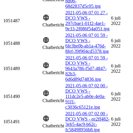
8d06-
68d2837d5c05.jpg
2021-05-06 07 01 27 -
DCO VWS -
6 juli
1051487
297cbae1-01f2-4ae1-
2022
Chatbericht
9e33-2f086f54a051.jpg
2021-05-06 07 01 59 -
DCO VWS -
6 juli
1051488
6fe3be0b-ab1a-476d-
2022
Chatbericht
8fef-39f904cd5378.jpg
2021-05-06 07 01 59 -
DCO VWS -
6 juli
1051489
9643a786-f5d7-4847-
2022
Chatbericht
82b3-
6d6d89d74836.jpg
2021-05-06 07 02 00 -
DCO VWS -
6 juli
1051490
111dc2e5-ab0e-4e0a-
2022
Chatbericht
91f1-
c3036c65121e.jpg
2021-05-06 07 02 00 -
DCO VWS - ee2ff482-
6 juli
1051491
3eb5-4ac9-b62c-
2022
Chatbericht
fc58498956b8.jpg