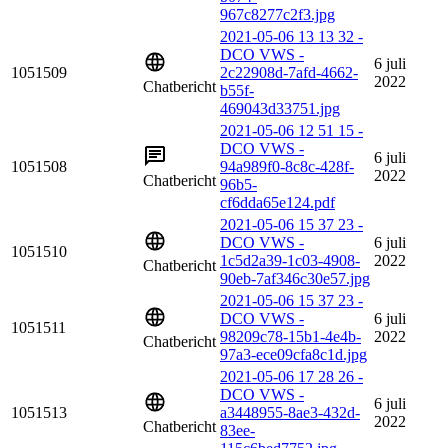
967c8277c2f3.jpg
2021-05-06 13 13 32 -
DCO VWS -
6 juli
1051509
2c22908d-7afd-4662-
2022
Chatbericht
b55f-
469043d33751.jpg
2021-05-06 12 51 15 -
DCO VWS -
6 juli
1051508
94a989f0-8c8c-428f-
2022
Chatbericht
96b5-
cf6dda65e124.pdf
2021-05-06 15 37 23 -
DCO VWS -
6 juli
1051510
1c5d2a39-1c03-4908-
2022
Chatbericht
90eb-7af346c30e57.jpg
2021-05-06 15 37 23 -
DCO VWS -
6 juli
1051511
98209c78-15b1-4e4b-
2022
Chatbericht
97a3-ece09cfa8c1d.jpg
2021-05-06 17 28 26 -
DCO VWS -
6 juli
1051513
a3448955-8ae3-432d-
2022
Chatbericht
83ee-