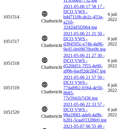
115c6bed7752.jpg
2021-05-06 17 58 17 -
DCO VWS -
6 juli
1051514
bdd7110b-de2c-453a-
2022
Chatbericht
a210-
3242dd5f2064.jpg
2021-05-06 21 21 50 -
DCO VWS -
6 juli
1051517
d394595c-e74b-4a96-
2022
Chatbericht
9e45-0e6967ffee0b.jpg
2021-05-06 21 27 30 -
DCO VWS -
6 juli
1051518
d520fd51-7f55-4e00-
2022
Chatbericht
a99b-6aeff2de2847.jpg
2021-05-06 21 57 50 -
DCO VWS -
6 juli
1051519
77da8f62-b564-4e50-
2022
Chatbericht
8b85-
77e5941b7436.jpg
2021-05-06 22 33 57 -
DCO VWS -
6 juli
1051520
98a1f681-ade0-4a9b-
2022
Chatbericht
b281-5caa93328fe0.jpg
2021-05-07 06 55 49 -