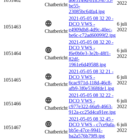
1051462
a6e3149d-6185-4735-
2022
Chatbericht
be55-
23085bc64fa4.jpg
2021-05-05 08 32 20 -
DCO VWS -
6 juli
1051463
e4909db8-4d9c-40ec-
2022
Chatbericht
be6c-c72ad60099f2.jpg
2021-05-05 08 32 20 -
DCO VWS -
6 juli
1051464
f6e0b0e3-3e2b-48f1-
2022
Chatbericht
82df-
1961e6d49588.jpg
2021-05-05 08 32 21 -
DCO VWS -
6 juli
1051465
6cac971d-118d-46c8-
2022
Chatbericht
afb9-3f0e5368fde1.jpg
2021-05-05 08 32 22 -
DCO VWS -
6 juli
1051466
c977e322-66a9-4663-
2022
Chatbericht
912a-cc25d4ca91ee.jpg
2021-05-05 08 32 45 -
DCO VWS - c7ce9afa-
6 juli
1051467
bb5e-47ce-9941-
2022
Chatbericht
ba2a576b79f9.jpg