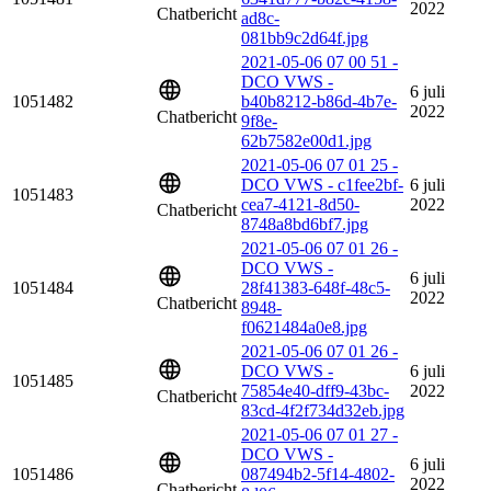
2022
Chatbericht
ad8c-
081bb9c2d64f.jpg
2021-05-06 07 00 51 -
DCO VWS -
6 juli
1051482
b40b8212-b86d-4b7e-
2022
Chatbericht
9f8e-
62b7582e00d1.jpg
2021-05-06 07 01 25 -
DCO VWS - c1fee2bf-
6 juli
1051483
cea7-4121-8d50-
2022
Chatbericht
8748a8bd6bf7.jpg
2021-05-06 07 01 26 -
DCO VWS -
6 juli
1051484
28f41383-648f-48c5-
2022
Chatbericht
8948-
f0621484a0e8.jpg
2021-05-06 07 01 26 -
DCO VWS -
6 juli
1051485
75854e40-dff9-43bc-
2022
Chatbericht
83cd-4f2f734d32eb.jpg
2021-05-06 07 01 27 -
DCO VWS -
6 juli
1051486
087494b2-5f14-4802-
2022
Chatbericht