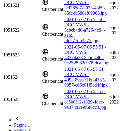
DCO VWS -
6 juli
1051521
3cf76587-b023-4369-
2022
Chatbericht
85fc-fa588af09963.jpg
2021-05-07 06 55 50 -
DCO VWS -
6 juli
1051522
5ebeb4d0-a726-4c84-
2022
Chatbericht
a1b5-
bfc277db3275.jpg
2021-05-07 06 55 51 -
DCO VWS -
6 juli
1051523
43374a28-8cbc-440f-
2022
Chatbericht
9c25-8982e978fdca.jpg
2021-05-07 06 55 51 -
DCO VWS -
6 juli
1051524
4992358c-316e-4387-
2022
Chatbericht
9957-c66e01f5ed4f.jpg
2021-05-07 06 55 52 -
DCO VWS -
6 juli
1051525
ca5b8f12-1329-4dcc-
2022
Chatbericht
9a37-cf2e9f6f6cc3.jpg
Pagina
1
Pagina
2