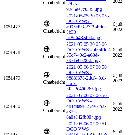
2022
Chatbericht
b7be-
9246de7c03b3.jpg
2021-05-05 20 05 05 -
DCO VWS -
6 juli
1051477
a095ef93-27f3-49fd-
2022
Chatbericht
8b38-
bc8d648e4bda.jpg
2021-05-05 20 05 06 -
DCO VWS - ab04ffd2-
6 juli
1051478
35c7-40c2-a68d-
2022
Chatbericht
7971e0e28fda.jpg
2021-05-06 07 00 50 -
DCO VWS -
6 juli
1051479
988f8378-2dcf-4fcd-
2022
Chatbericht
85c2-
3fda3e400265.jpg
2021-05-06 07 00 50 -
DCO VWS -
6 juli
1051480
d81c8a91-25ce-4b22-
2022
Chatbericht
a372-
6a8a842fb884.jpg
2021-05-06 07 00 51 -
DCO VWS -
6 juli
1051481
6341d777-b82c-4158-