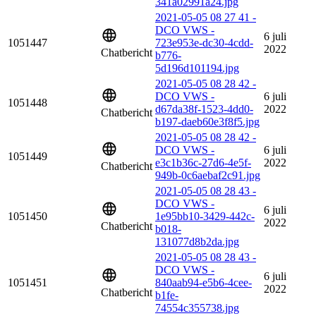
341a02991a24.jpg
2021-05-05 08 27 41 -
DCO VWS -
6 juli
1051447
723e953e-dc30-4cdd-
2022
Chatbericht
b776-
5d196d101194.jpg
2021-05-05 08 28 42 -
DCO VWS -
6 juli
1051448
d67da38f-1523-4dd0-
2022
Chatbericht
b197-daeb60e3f8f5.jpg
2021-05-05 08 28 42 -
DCO VWS -
6 juli
1051449
e3c1b36c-27d6-4e5f-
2022
Chatbericht
949b-0c6aebaf2c91.jpg
2021-05-05 08 28 43 -
DCO VWS -
6 juli
1051450
1e95bb10-3429-442c-
2022
Chatbericht
b018-
131077d8b2da.jpg
2021-05-05 08 28 43 -
DCO VWS -
6 juli
1051451
840aab94-e5b6-4cee-
2022
Chatbericht
b1fe-
74554c355738.jpg