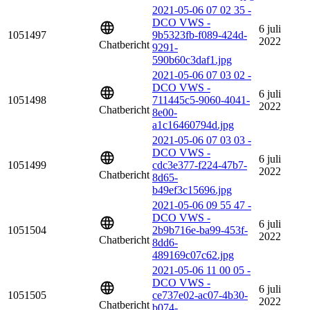
2021-05-06 07 02 35 -
DCO VWS -
6 juli
1051497
9b5323fb-f089-424d-
2022
Chatbericht
9291-
590b60c3daf1.jpg
2021-05-06 07 03 02 -
DCO VWS -
6 juli
1051498
711445c5-9060-4041-
2022
Chatbericht
8e00-
a1c16460794d.jpg
2021-05-06 07 03 03 -
DCO VWS -
6 juli
1051499
cdc3e377-f224-47b7-
2022
Chatbericht
8d65-
b49ef3c15696.jpg
2021-05-06 09 55 47 -
DCO VWS -
6 juli
1051504
2b9b716e-ba99-453f-
2022
Chatbericht
8dd6-
489169c07c62.jpg
2021-05-06 11 00 05 -
DCO VWS -
6 juli
1051505
ce737e02-ac07-4b30-
2022
Chatbericht
b074-