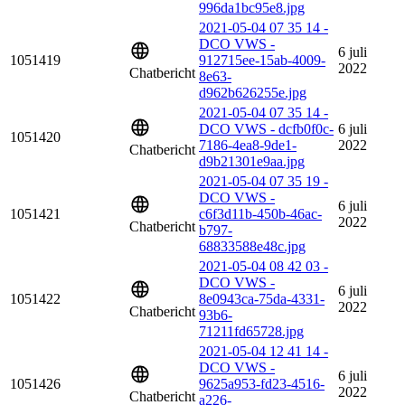
996da1bc95e8.jpg
2021-05-04 07 35 14 -
DCO VWS -
6 juli
1051419
912715ee-15ab-4009-
2022
Chatbericht
8e63-
d962b626255e.jpg
2021-05-04 07 35 14 -
DCO VWS - dcfb0f0c-
6 juli
1051420
7186-4ea8-9de1-
2022
Chatbericht
d9b21301e9aa.jpg
2021-05-04 07 35 19 -
DCO VWS -
6 juli
1051421
c6f3d11b-450b-46ac-
2022
Chatbericht
b797-
68833588e48c.jpg
2021-05-04 08 42 03 -
DCO VWS -
6 juli
1051422
8e0943ca-75da-4331-
2022
Chatbericht
93b6-
71211fd65728.jpg
2021-05-04 12 41 14 -
DCO VWS -
6 juli
1051426
9625a953-fd23-4516-
2022
Chatbericht
a226-