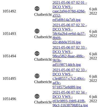
2021-05-06 07 02 01 -
DCO VWS -
6 juli
1051492
caac2a94-078d-428d-
2022
Chatbericht
a552-
ed5d0b14a7a9.jpg
2021-05-06 07 02 32 -
DCO VWS -
6 juli
1051493
58c6a2b4-ee6d-4a37-
2022
Chatbericht
8b69-
d2c4bb0e3516.jpg
2021-05-06 07 02 33 -
DCO VWS -
6 juli
1051494
98ea5f62-8aae-488c-
2022
Chatbericht
9b5b-
ad5198714dcb.jpg
2021-05-06 07 02 33 -
DCO VWS -
6 juli
1051495
c3e48557-c7c2-49cc-
2022
Chatbericht
ad3c-
9718575e8d89.jpg
2021-05-06 07 02 34 -
DCO VWS -
6 juli
1051496
e03c0893-1bb9-41f8-
2022
Chatbericht
96cf-1163879fd01a.jpg