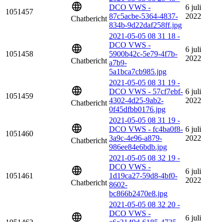
DCO VWS -
6 juli
1051457
87c5acbe-5364-4837-
2022
Chatbericht
834b-9d22daf258ff.jpg
2021-05-05 08 31 18 -
DCO VWS -
6 juli
1051458
5900b42c-5e79-4f7b-
2022
Chatbericht
a7b9-
5a1bca7cb985.jpg
2021-05-05 08 31 19 -
DCO VWS - 57cf7ebf-
6 juli
1051459
4302-4d25-9ab2-
2022
Chatbericht
0f45dfbb0176.jpg
2021-05-05 08 31 19 -
DCO VWS - fc4ba0f8-
6 juli
1051460
3a9c-4e96-a879-
2022
Chatbericht
986ee84e6bdb.jpg
2021-05-05 08 32 19 -
DCO VWS -
6 juli
1051461
1d19ca27-59d8-4bf0-
2022
Chatbericht
8602-
bc866b2470e8.jpg
2021-05-05 08 32 20 -
DCO VWS -
6 juli