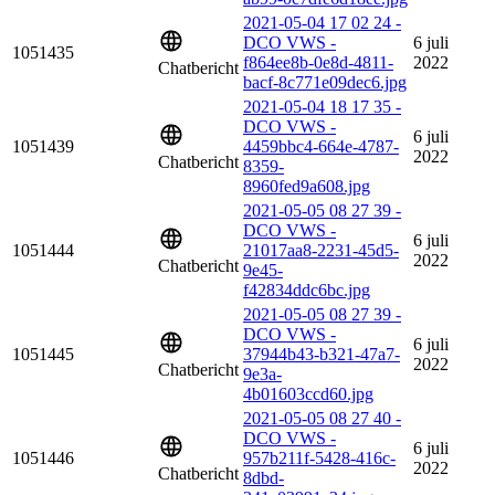
2021-05-04 17 02 24 -
DCO VWS -
6 juli
1051435
f864ee8b-0e8d-4811-
2022
Chatbericht
bacf-8c771e09dec6.jpg
2021-05-04 18 17 35 -
DCO VWS -
6 juli
1051439
4459bbc4-664e-4787-
2022
Chatbericht
8359-
8960fed9a608.jpg
2021-05-05 08 27 39 -
DCO VWS -
6 juli
1051444
21017aa8-2231-45d5-
2022
Chatbericht
9e45-
f42834ddc6bc.jpg
2021-05-05 08 27 39 -
DCO VWS -
6 juli
1051445
37944b43-b321-47a7-
2022
Chatbericht
9e3a-
4b01603ccd60.jpg
2021-05-05 08 27 40 -
DCO VWS -
6 juli
1051446
957b211f-5428-416c-
2022
Chatbericht
8dbd-