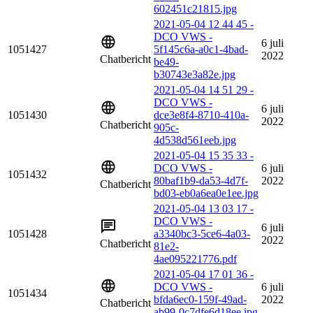
602451c21815.jpg
2021-05-04 12 44 45 -
DCO VWS -
6 juli
1051427
5f145c6a-a0c1-4bad-
2022
Chatbericht
be49-
b30743e3a82e.jpg
2021-05-04 14 51 29 -
DCO VWS -
6 juli
1051430
dce3e8f4-8710-410a-
2022
Chatbericht
905c-
4d538d561eeb.jpg
2021-05-04 15 35 33 -
DCO VWS -
6 juli
1051432
80baf1b9-da53-4d7f-
2022
Chatbericht
bd03-eb0a6ea0e1ee.jpg
2021-05-04 13 03 17 -
DCO VWS -
6 juli
1051428
a3340bc3-5ce6-4a03-
2022
Chatbericht
81e2-
4ae095221776.pdf
2021-05-04 17 01 36 -
DCO VWS -
6 juli
1051434
bfda6ec0-159f-49ad-
2022
Chatbericht
ab99-0c7dfe6d18ee.jpg