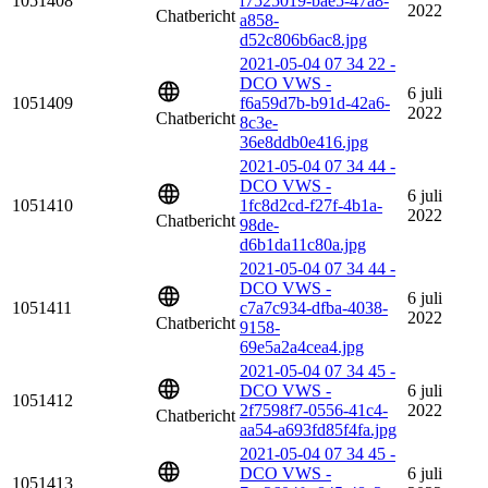
1051408
f7525019-bae5-47a8-
2022
Chatbericht
a858-
d52c806b6ac8.jpg
2021-05-04 07 34 22 -
DCO VWS -
6 juli
1051409
f6a59d7b-b91d-42a6-
2022
Chatbericht
8c3e-
36e8ddb0e416.jpg
2021-05-04 07 34 44 -
DCO VWS -
6 juli
1051410
1fc8d2cd-f27f-4b1a-
2022
Chatbericht
98de-
d6b1da11c80a.jpg
2021-05-04 07 34 44 -
DCO VWS -
6 juli
1051411
c7a7c934-dfba-4038-
2022
Chatbericht
9158-
69e5a2a4cea4.jpg
2021-05-04 07 34 45 -
DCO VWS -
6 juli
1051412
2f7598f7-0556-41c4-
2022
Chatbericht
aa54-a693fd85f4fa.jpg
2021-05-04 07 34 45 -
DCO VWS -
6 juli
1051413