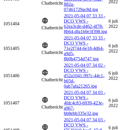
2022
Chatbericht
882a-
07461729ac8d.jpg
2021-05-04 07 33 33 -
DCO VWS -
6 juli
1051404
62ea3cde-d462-4f78-
2022
Chatbericht
8b64-dfa1b0e3f398.jpg
2021-05-04 07 33 33 -
DCO VWS -
6 juli
1051405
71e2f744-6e18-4d64-
2022
Chatbericht
a9d5-
8b0b4754d747.jpg
2021-05-04 07 34 02 -
DCO VWS -
6 juli
1051406
d52a1041-997c-44c1-
2022
Chatbericht
b65d-
0ab7afa21265.jpg
2021-05-04 07 34 03 -
DCO VWS -
6 juli
1051407
4fdc4c83-6939-423e-
2022
Chatbericht
a967-
bb8ebb335e32.jpg
2021-05-04 07 34 03 -
DCO VWS -
6 juli