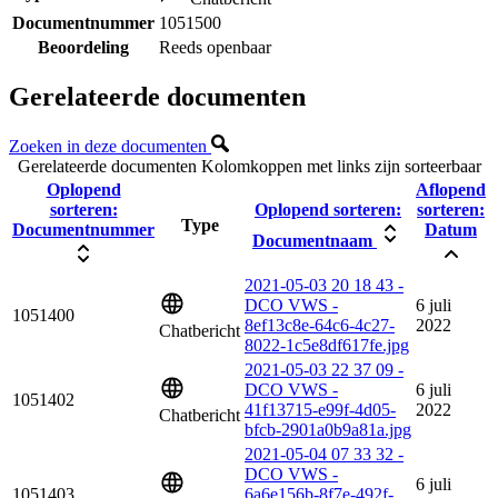
Documentnummer
1051500
Beoordeling
Reeds openbaar
Gerelateerde documenten
Zoeken in deze documenten
Gerelateerde documenten
Kolomkoppen met links zijn sorteerbaar
Oplopend
Aflopend
sorteren:
Oplopend sorteren:
sorteren:
Type
Documentnummer
Datum
Documentnaam
2021-05-03 20 18 43 -
DCO VWS -
6 juli
1051400
8ef13c8e-64c6-4c27-
2022
Chatbericht
8022-1c5e8df617fe.jpg
2021-05-03 22 37 09 -
DCO VWS -
6 juli
1051402
41f13715-e99f-4d05-
2022
Chatbericht
bfcb-2901a0b9a81a.jpg
2021-05-04 07 33 32 -
DCO VWS -
6 juli
1051403
6a6e156b-8f7e-492f-