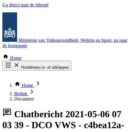
Ga direct naar de inhoud
Ministerie van Volksgezondheid, Welzijn en Sport
, ga naar
de homepage
Home
Hoofdmenu in- of uitklappen
Zoek door alle publicaties
Thema COVID-19
Home
Bekijk per bestuursorgaan
Besluit
Document
Chatbericht
2021-05-06 07
03 39 - DCO VWS - c4bea12a-