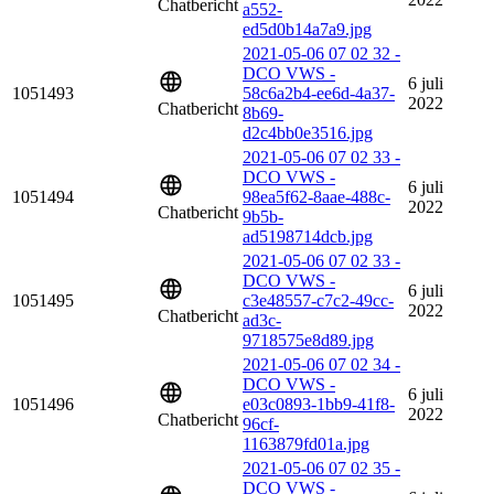
Chatbericht
a552-
ed5d0b14a7a9.jpg
2021-05-06 07 02 32 -
DCO VWS -
6 juli
1051493
58c6a2b4-ee6d-4a37-
2022
Chatbericht
8b69-
d2c4bb0e3516.jpg
2021-05-06 07 02 33 -
DCO VWS -
6 juli
1051494
98ea5f62-8aae-488c-
2022
Chatbericht
9b5b-
ad5198714dcb.jpg
2021-05-06 07 02 33 -
DCO VWS -
6 juli
1051495
c3e48557-c7c2-49cc-
2022
Chatbericht
ad3c-
9718575e8d89.jpg
2021-05-06 07 02 34 -
DCO VWS -
6 juli
1051496
e03c0893-1bb9-41f8-
2022
Chatbericht
96cf-
1163879fd01a.jpg
2021-05-06 07 02 35 -
DCO VWS -