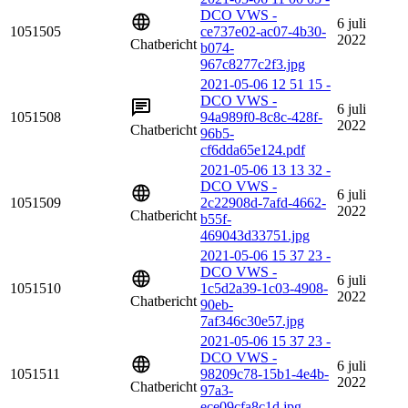
DCO VWS -
6 juli
1051505
ce737e02-ac07-4b30-
2022
Chatbericht
b074-
967c8277c2f3.jpg
2021-05-06 12 51 15 -
DCO VWS -
6 juli
1051508
94a989f0-8c8c-428f-
2022
Chatbericht
96b5-
cf6dda65e124.pdf
2021-05-06 13 13 32 -
DCO VWS -
6 juli
1051509
2c22908d-7afd-4662-
2022
Chatbericht
b55f-
469043d33751.jpg
2021-05-06 15 37 23 -
DCO VWS -
6 juli
1051510
1c5d2a39-1c03-4908-
2022
Chatbericht
90eb-
7af346c30e57.jpg
2021-05-06 15 37 23 -
DCO VWS -
6 juli
1051511
98209c78-15b1-4e4b-
2022
Chatbericht
97a3-
ece09cfa8c1d.jpg