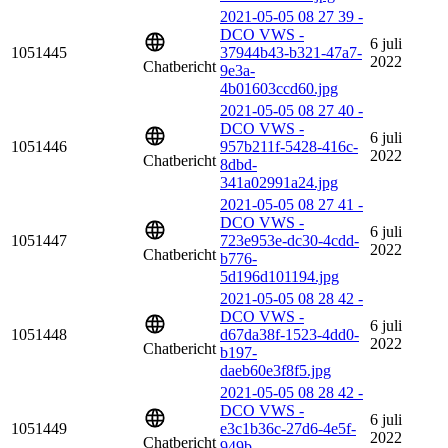
2021-05-05 08 27 39 -
DCO VWS -
6 juli
1051445
37944b43-b321-47a7-
2022
Chatbericht
9e3a-
4b01603ccd60.jpg
2021-05-05 08 27 40 -
DCO VWS -
6 juli
1051446
957b211f-5428-416c-
2022
Chatbericht
8dbd-
341a02991a24.jpg
2021-05-05 08 27 41 -
DCO VWS -
6 juli
1051447
723e953e-dc30-4cdd-
2022
Chatbericht
b776-
5d196d101194.jpg
2021-05-05 08 28 42 -
DCO VWS -
6 juli
1051448
d67da38f-1523-4dd0-
2022
Chatbericht
b197-
daeb60e3f8f5.jpg
2021-05-05 08 28 42 -
DCO VWS -
6 juli
1051449
e3c1b36c-27d6-4e5f-
2022
Chatbericht
949b-