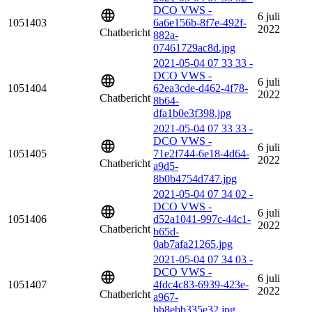
DCO VWS -
6 juli
1051403
6a6e156b-8f7e-492f-
2022
Chatbericht
882a-
07461729ac8d.jpg
2021-05-04 07 33 33 -
DCO VWS -
6 juli
1051404
62ea3cde-d462-4f78-
2022
Chatbericht
8b64-
dfa1b0e3f398.jpg
2021-05-04 07 33 33 -
DCO VWS -
6 juli
1051405
71e2f744-6e18-4d64-
2022
Chatbericht
a9d5-
8b0b4754d747.jpg
2021-05-04 07 34 02 -
DCO VWS -
6 juli
1051406
d52a1041-997c-44c1-
2022
Chatbericht
b65d-
0ab7afa21265.jpg
2021-05-04 07 34 03 -
DCO VWS -
6 juli
1051407
4fdc4c83-6939-423e-
2022
Chatbericht
a967-
bb8ebb335e32.jpg