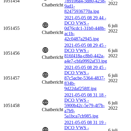
1051454
789106a4-5d80-4258-
2022
Chatbericht
9ad1-
82475936770a.jpg
2021-05-05 08 29 44 -
DCO VWS -
6 juli
1051455
0d76cdc1-31b0-448b-
2022
Chatbericht
ac1b-
42c0487a2945.jpg
2021-05-05 08 29 45 -
DCO VWS -
6 juli
1051456
816f418a-c8b0-442a-
2022
Chatbericht
a4e7-cbfa9992af33.jpg
2021-05-05 08 29 45 -
DCO VWS -
6 juli
1051457
87c5acbe-5364-4837-
2022
Chatbericht
834b-
9d22daf258ff.jpg
2021-05-05 08 31 18 -
DCO VWS -
6 juli
1051458
5900b42c-5e79-4f7b-
2022
Chatbericht
a7b9-
5a1bca7cb985.jpg
2021-05-05 08 31 19 -
DCO VWS -
6 juli