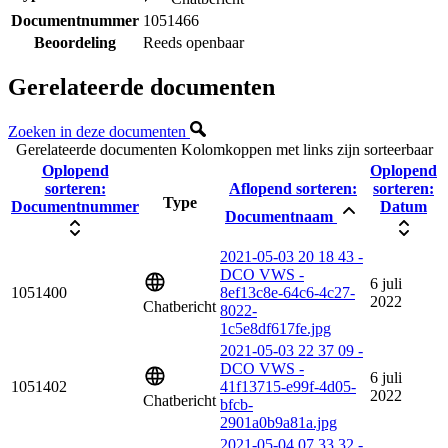
Documentnummer
1051466
Beoordeling
Reeds openbaar
Gerelateerde documenten
Zoeken in deze documenten
Gerelateerde documenten
Kolomkoppen met links zijn sorteerbaar
Oplopend
Oplopend
sorteren:
Aflopend sorteren:
sorteren:
Type
Documentnummer
Datum
Documentnaam
2021-05-03 20 18 43 -
DCO VWS -
6 juli
1051400
8ef13c8e-64c6-4c27-
2022
Chatbericht
8022-
1c5e8df617fe.jpg
2021-05-03 22 37 09 -
DCO VWS -
6 juli
1051402
41f13715-e99f-4d05-
2022
Chatbericht
bfcb-
2901a0b9a81a.jpg
2021-05-04 07 33 32 -