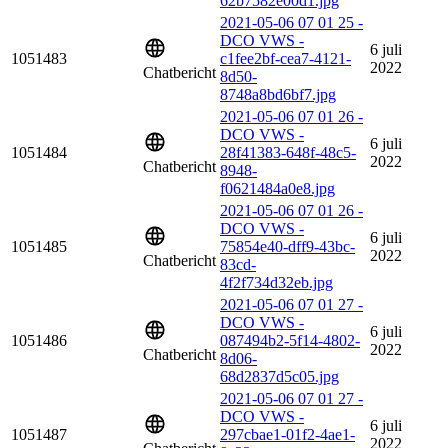
62b7582e00d1.jpg
2021-05-06 07 01 25 -
DCO VWS -
6 juli
1051483
c1fee2bf-cea7-4121-
2022
Chatbericht
8d50-
8748a8bd6bf7.jpg
2021-05-06 07 01 26 -
DCO VWS -
6 juli
1051484
28f41383-648f-48c5-
2022
Chatbericht
8948-
f0621484a0e8.jpg
2021-05-06 07 01 26 -
DCO VWS -
6 juli
1051485
75854e40-dff9-43bc-
2022
Chatbericht
83cd-
4f2f734d32eb.jpg
2021-05-06 07 01 27 -
DCO VWS -
6 juli
1051486
087494b2-5f14-4802-
2022
Chatbericht
8d06-
68d2837d5c05.jpg
2021-05-06 07 01 27 -
DCO VWS -
6 juli
1051487
297cbae1-01f2-4ae1-
2022