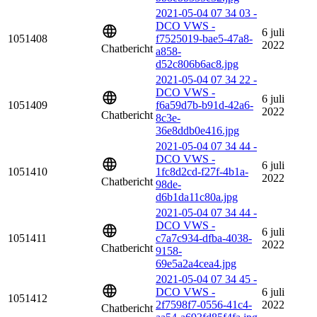
2021-05-04 07 34 03 -
DCO VWS -
6 juli
1051408
f7525019-bae5-47a8-
2022
Chatbericht
a858-
d52c806b6ac8.jpg
2021-05-04 07 34 22 -
DCO VWS -
6 juli
1051409
f6a59d7b-b91d-42a6-
2022
Chatbericht
8c3e-
36e8ddb0e416.jpg
2021-05-04 07 34 44 -
DCO VWS -
6 juli
1051410
1fc8d2cd-f27f-4b1a-
2022
Chatbericht
98de-
d6b1da11c80a.jpg
2021-05-04 07 34 44 -
DCO VWS -
6 juli
1051411
c7a7c934-dfba-4038-
2022
Chatbericht
9158-
69e5a2a4cea4.jpg
2021-05-04 07 34 45 -
DCO VWS -
6 juli
1051412
2f7598f7-0556-41c4-
2022
Chatbericht