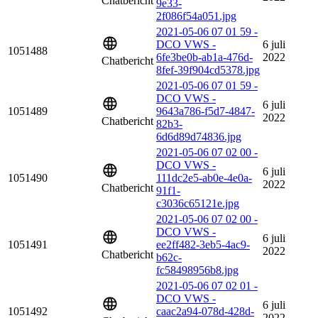
Chatbericht
9e33-
2f086f54a051.jpg
2021-05-06 07 01 59 -
DCO VWS -
6 juli
1051488
6fe3be0b-ab1a-476d-
2022
Chatbericht
8fef-39f904cd5378.jpg
2021-05-06 07 01 59 -
DCO VWS -
6 juli
1051489
9643a786-f5d7-4847-
2022
Chatbericht
82b3-
6d6d89d74836.jpg
2021-05-06 07 02 00 -
DCO VWS -
6 juli
1051490
111dc2e5-ab0e-4e0a-
2022
Chatbericht
91f1-
c3036c65121e.jpg
2021-05-06 07 02 00 -
DCO VWS -
6 juli
1051491
ee2ff482-3eb5-4ac9-
2022
Chatbericht
b62c-
fc58498956b8.jpg
2021-05-06 07 02 01 -
DCO VWS -
6 juli
1051492
caac2a94-078d-428d-
2022