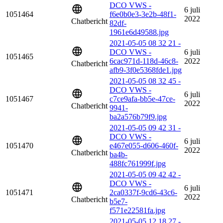
DCO VWS -
6 juli
1051464
f6e0b0e3-3e2b-48f1-
2022
Chatbericht
82df-
1961e6d49588.jpg
2021-05-05 08 32 21 -
DCO VWS -
6 juli
1051465
6cac971d-118d-46c8-
2022
Chatbericht
afb9-3f0e5368fde1.jpg
2021-05-05 08 32 45 -
DCO VWS -
6 juli
1051467
c7ce9afa-bb5e-47ce-
2022
Chatbericht
9941-
ba2a576b79f9.jpg
2021-05-05 09 42 31 -
DCO VWS -
6 juli
1051470
e467e055-d606-460f-
2022
Chatbericht
ba4b-
488fc761999f.jpg
2021-05-05 09 42 42 -
DCO VWS -
6 juli
1051471
2ca0337f-9cd6-43c6-
2022
Chatbericht
b5e7-
f571e22581fa.jpg
2021-05-05 12 18 27 -