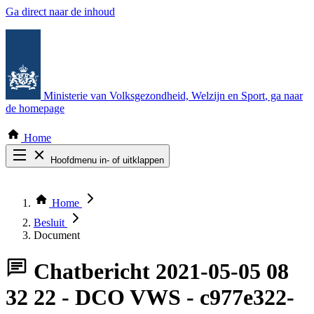
Ga direct naar de inhoud
Ministerie van Volksgezondheid, Welzijn en Sport
, ga naar
de homepage
Home
Hoofdmenu in- of uitklappen
Zoek door alle publicaties
Thema COVID-19
Home
Bekijk per bestuursorgaan
Besluit
Document
Chatbericht
2021-05-05 08
32 22 - DCO VWS - c977e322-