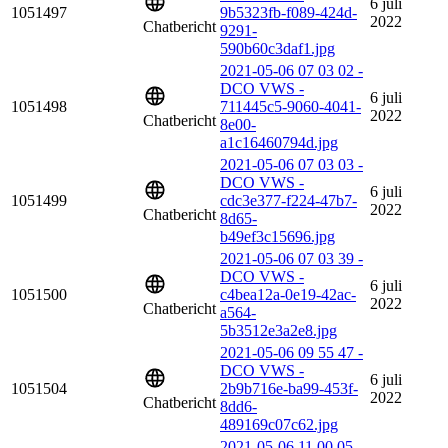
6 juli
1051497
9b5323fb-f089-424d-
2022
Chatbericht
9291-
590b60c3daf1.jpg
2021-05-06 07 03 02 -
DCO VWS -
6 juli
1051498
711445c5-9060-4041-
2022
Chatbericht
8e00-
a1c16460794d.jpg
2021-05-06 07 03 03 -
DCO VWS -
6 juli
1051499
cdc3e377-f224-47b7-
2022
Chatbericht
8d65-
b49ef3c15696.jpg
2021-05-06 07 03 39 -
DCO VWS -
6 juli
1051500
c4bea12a-0e19-42ac-
2022
Chatbericht
a564-
5b3512e3a2e8.jpg
2021-05-06 09 55 47 -
DCO VWS -
6 juli
1051504
2b9b716e-ba99-453f-
2022
Chatbericht
8dd6-
489169c07c62.jpg
2021-05-06 11 00 05 -