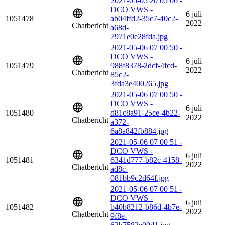
2021-05-05 20 05 06 -
DCO VWS -
6 juli
1051478
ab04ffd2-35c7-40c2-
2022
Chatbericht
a68d-
7971e0e28fda.jpg
2021-05-06 07 00 50 -
DCO VWS -
6 juli
1051479
988f8378-2dcf-4fcd-
2022
Chatbericht
85c2-
3fda3e400265.jpg
2021-05-06 07 00 50 -
DCO VWS -
6 juli
1051480
d81c8a91-25ce-4b22-
2022
Chatbericht
a372-
6a8a842fb884.jpg
2021-05-06 07 00 51 -
DCO VWS -
6 juli
1051481
6341d777-b82c-4158-
2022
Chatbericht
ad8c-
081bb9c2d64f.jpg
2021-05-06 07 00 51 -
DCO VWS -
6 juli
1051482
b40b8212-b86d-4b7e-
2022
Chatbericht
9f8e-