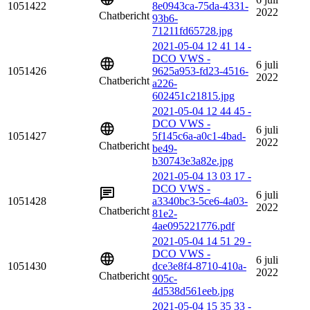
1051422
8e0943ca-75da-4331-
2022
Chatbericht
93b6-
71211fd65728.jpg
2021-05-04 12 41 14 -
DCO VWS -
6 juli
1051426
9625a953-fd23-4516-
2022
Chatbericht
a226-
602451c21815.jpg
2021-05-04 12 44 45 -
DCO VWS -
6 juli
1051427
5f145c6a-a0c1-4bad-
2022
Chatbericht
be49-
b30743e3a82e.jpg
2021-05-04 13 03 17 -
DCO VWS -
6 juli
1051428
a3340bc3-5ce6-4a03-
2022
Chatbericht
81e2-
4ae095221776.pdf
2021-05-04 14 51 29 -
DCO VWS -
6 juli
1051430
dce3e8f4-8710-410a-
2022
Chatbericht
905c-
4d538d561eeb.jpg
2021-05-04 15 35 33 -