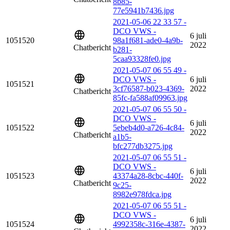
8b85-
77e5941b7436.jpg
2021-05-06 22 33 57 -
DCO VWS -
6 juli
1051520
98a1f681-ade0-4a9b-
2022
Chatbericht
b281-
5caa93328fe0.jpg
2021-05-07 06 55 49 -
DCO VWS -
6 juli
1051521
3cf76587-b023-4369-
2022
Chatbericht
85fc-fa588af09963.jpg
2021-05-07 06 55 50 -
DCO VWS -
6 juli
1051522
5ebeb4d0-a726-4c84-
2022
Chatbericht
a1b5-
bfc277db3275.jpg
2021-05-07 06 55 51 -
DCO VWS -
6 juli
1051523
43374a28-8cbc-440f-
2022
Chatbericht
9c25-
8982e978fdca.jpg
2021-05-07 06 55 51 -
DCO VWS -
6 juli
1051524
4992358c-316e-4387-
2022