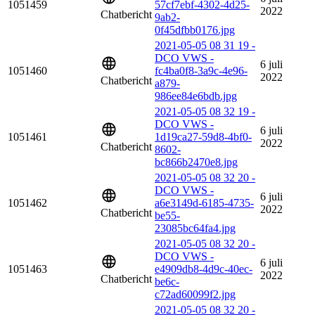
1051459
57cf7ebf-4302-4d25-
2022
Chatbericht
9ab2-
0f45dfbb0176.jpg
2021-05-05 08 31 19 -
DCO VWS -
6 juli
1051460
fc4ba0f8-3a9c-4e96-
2022
Chatbericht
a879-
986ee84e6bdb.jpg
2021-05-05 08 32 19 -
DCO VWS -
6 juli
1051461
1d19ca27-59d8-4bf0-
2022
Chatbericht
8602-
bc866b2470e8.jpg
2021-05-05 08 32 20 -
DCO VWS -
6 juli
1051462
a6e3149d-6185-4735-
2022
Chatbericht
be55-
23085bc64fa4.jpg
2021-05-05 08 32 20 -
DCO VWS -
6 juli
1051463
e4909db8-4d9c-40ec-
2022
Chatbericht
be6c-
c72ad60099f2.jpg
2021-05-05 08 32 20 -