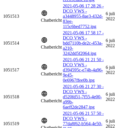
2021-05-06 17 28 26 -
DCO VWS -
6 juli
1051513
a3448955-8ae3-432d-
2022
Chatbericht
83ee-
115c6bed7752.jpg
2021-05-06 17 58 17 -
DCO VWS -
6 juli
1051514
bdd7110b-de2c-453a-
2022
Chatbericht
a210-
3242dd5f2064.jpg
2021-05-06 21 21 50 -
DCO VWS -
6 juli
1051517
d394595c-e74b-4a96-
2022
Chatbericht
9e45-
0e6967ffee0b.jpg
2021-05-06 21 27 30 -
DCO VWS -
6 juli
1051518
d520fd51-7f55-4e00-
2022
Chatbericht
a99b-
6aeff2de2847.jpg
2021-05-06 21 57 50 -
DCO VWS -
6 juli
1051519
77da8f62-b564-4e50-
2022
Chatbericht