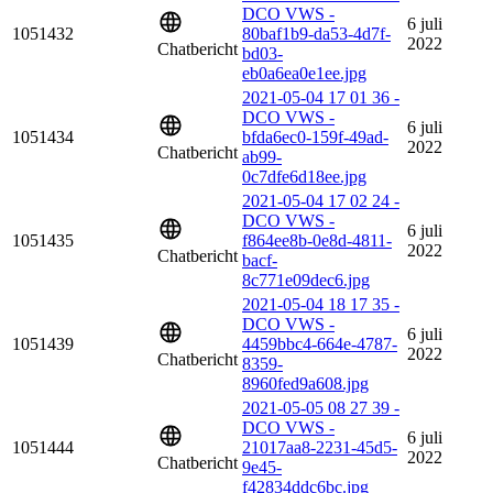
DCO VWS -
6 juli
1051432
80baf1b9-da53-4d7f-
2022
Chatbericht
bd03-
eb0a6ea0e1ee.jpg
2021-05-04 17 01 36 -
DCO VWS -
6 juli
1051434
bfda6ec0-159f-49ad-
2022
Chatbericht
ab99-
0c7dfe6d18ee.jpg
2021-05-04 17 02 24 -
DCO VWS -
6 juli
1051435
f864ee8b-0e8d-4811-
2022
Chatbericht
bacf-
8c771e09dec6.jpg
2021-05-04 18 17 35 -
DCO VWS -
6 juli
1051439
4459bbc4-664e-4787-
2022
Chatbericht
8359-
8960fed9a608.jpg
2021-05-05 08 27 39 -
DCO VWS -
6 juli
1051444
21017aa8-2231-45d5-
2022
Chatbericht
9e45-
f42834ddc6bc.jpg