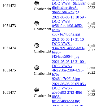
DCO VWS - 6fafc98f-
6 juli
1051472
6bdb-4bac-8e46-
2022
Chatbericht
9b4c82da37f6.jpg
2021-05-05 13 10 59 -
DCO VWS -
6 juli
1051473
fe56bfae-1f0d-4d52-
2022
Chatbericht
ac3f-
c5871e743d42.jpg
2021-05-05 17 31 10 -
DCO VWS -
6 juli
1051474
9347a091-a86d-4af1-
2022
Chatbericht
be20-
f454ade50644.jpg
2021-05-05 18 31 00 -
DCO VWS -
6 juli
1051475
4fce25ba-2df9-42a3-
2022
Chatbericht
b7be-
9246de7c03b3.jpg
2021-05-05 20 05 05 -
DCO VWS -
6 juli
1051477
a095ef93-27f3-49fd-
2022
Chatbericht
8b38-
bc8d648e4bda.jpg