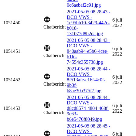
0c6aebaf2c91.jpg
2021-05-05 08 28 43 -
DCO VWS -
6 juli
1051450
1e95bb10-3429-442c-
2022
Chatbericht
b018-
131077d8b2da.jpg
2021-05-05 08 28 43 -
DCO VWS -
6 juli
1051451
840aab94-e5b6-4cee-
2022
Chatbericht
b1fe-
74554c355738.jpg
2021-05-05 08 28 44 -
DCO VWS -
6 juli
1051452
8f513afe-c16f-4c0f-
2022
Chatbericht
9b3f-
b8ae30a375f7.jpg
2021-05-05 08 28 44 -
DCO VWS -
6 juli
1051453
d8cd8574-4804-468f-
2022
Chatbericht
9e63-
b6e5476f8049.jpg
2021-05-05 08 28 45 -
DCO VWS -
6 juli