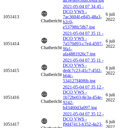
aa54-a693fd85f4fa.jpg
2021-05-04 07 34 45 -
DCO VWS -
6 juli
1051413
7ac3604f-e845-48a3-
2022
Chatbericht
b2c0-
e53798fc5fb7.jpg
2021-05-04 07 35 11 -
DCO VWS -
6 juli
1051414
7a570d93-c7e4-4597-
2022
Chatbericht
9fa1-
afa4881926c7.jpg
2021-05-04 07 35 11 -
DCO VWS -
6 juli
1051415
dedc7c23-41c7-45f2-
2022
Chatbericht
b64c-
534127f40f6b.jpg
2021-05-04 07 35 12 -
DCO VWS -
6 juli
1051416
1b72be03-8e3a-454e-
2022
Chatbericht
9242-
b43460d3a097.jpg
2021-05-04 07 35 12 -
DCO VWS -
6 juli
1051417
f9d47413-b352-4a23-
2022