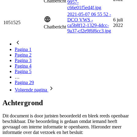
Chatbericht
9957-
c66e01f5ed4f.jpg
2021-05-07 06 55 52 -
DCO VWS -
6 juli
1051525
ca5b8f12-1329-4dcc-
2022
Chatbericht
9a37-cf2e9f6f6cc3.jpg
Pagina
1
Pagina
2
Pagina
3
Pagina
4
Pagina
5
…
Pagina
29
Volgende
pagina
Achtergrond
Dit document is door juristen beoordeeld en bleek reeds openbaar
beschikbaar. Die beoordeling is gedaan omdat iemand heeft
gevraagd om interne informatie te openbaren. Hieronder meer
informatie over dat verzoek en het besluit: