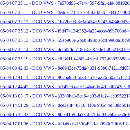
-05-04 07 35 11 - DCO VWS - 7a570d93-c7e4-4597-9fa1-afa4881926
-05-04 07 35 11 - DCO VWS - dedc7c23-41c7-45f2-b64c-534127f40f6
-05-04 07 35 12 - DCO VWS - 1b72be03-8e3a-454e-9242-b43460d3a
-05-04 07 35 12 - DCO VWS - f9d47413-b352-4a23-acea-89b700bd44
-05-04 07 35 13 - DCO VWS - 55eb965e-2b6b-493c-a6c8-996da1bc95
-05-04 07 35 14 - DCO VWS - dcfb0f0c-7186-4ea8-9de1-d9b21301e9
-05-04 07 35 19 - DCO VWS - c6f3d11b-450b-46ac-b797-68833588e4
-05-04 08 42 03 - DCO VWS - 8e0943ca-75da-4331-93b6-71211fd657
-05-04 12 41 14 - DCO VWS - 9625a953-fd23-4516-a226-602451c21
-05-04 12 44 45 - DCO VWS - 5f145c6a-a0c1-4bad-be49-b30743e3a8
-05-04 13 03 17 - DCO VWS - a3340bc3-5ce6-4a03-81e2-4ae0952217
-05-04 14 51 29 - DCO VWS - dce3e8f4-8710-410a-905c-4d538d561e
-05-04 15 35 33 - DCO VWS - 80baf1b9-da53-4d7f-bd03-eb0a6ea0e1e
05-04 17 01 36 - DCO VWS - bfda6ec0-159f-49ad-ab99-0c7dfe6d18e