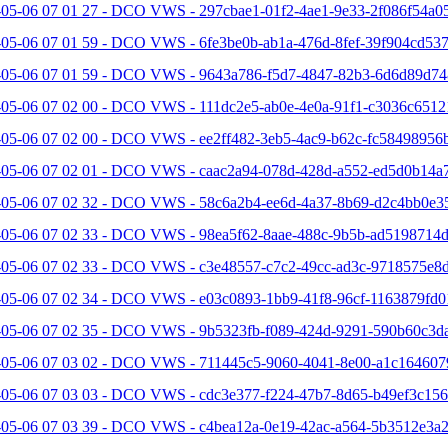
-05-06 07 01 27 - DCO VWS - 297cbae1-01f2-4ae1-9e33-2f086f54a05
05-06 07 01 59 - DCO VWS - 6fe3be0b-ab1a-476d-8fef-39f904cd537
-05-06 07 01 59 - DCO VWS - 9643a786-f5d7-4847-82b3-6d6d89d74
-05-06 07 02 00 - DCO VWS - 111dc2e5-ab0e-4e0a-91f1-c3036c6512
-05-06 07 02 00 - DCO VWS - ee2ff482-3eb5-4ac9-b62c-fc58498956b
-05-06 07 02 01 - DCO VWS - caac2a94-078d-428d-a552-ed5d0b14a7
-05-06 07 02 32 - DCO VWS - 58c6a2b4-ee6d-4a37-8b69-d2c4bb0e35
-05-06 07 02 33 - DCO VWS - 98ea5f62-8aae-488c-9b5b-ad5198714d
-05-06 07 02 33 - DCO VWS - c3e48557-c7c2-49cc-ad3c-9718575e8d
-05-06 07 02 34 - DCO VWS - e03c0893-1bb9-41f8-96cf-1163879fd0
-05-06 07 02 35 - DCO VWS - 9b5323fb-f089-424d-9291-590b60c3da
-05-06 07 03 02 - DCO VWS - 711445c5-9060-4041-8e00-a1c164607
-05-06 07 03 03 - DCO VWS - cdc3e377-f224-47b7-8d65-b49ef3c156
-05-06 07 03 39 - DCO VWS - c4bea12a-0e19-42ac-a564-5b3512e3a2