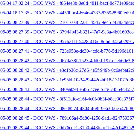
-05-04 17 02 24 - DCO VWS - f864ee8b-0e8d-4811-bacf-8c771e09dec
-05-04 18 17 35 - DCO VWS - 4459bbc4-664e-4787-8359-8960fed9a6
-05-05 08 27 39 - DCO VWS - 21017aa8-2231-45d5-9e45-f42834ddc6
-05-05 08 27 39 - DCO VWS - 37944b43-b321-47a7-9e3a-4b01603cc
-05-05 08 27 40 - DCO VWS - 957b211f-5428-416c-8dbd-341a02991a
-05-05 08 27 41 - DCO VWS - 723e953e-dc30-4cdd-b776-5d196d101
-05-05 08 28 42 - DCO VWS - d67da38f-1523-4dd0-b197-daeb60e3f8
-05-05 08 28 42 - DCO VWS - e3c1b36c-27d6-4e5f-949b-0c6aebaf2c9
-05-05 08 28 43 - DCO VWS - 1e95bb10-3429-442c-b018-131077d8b
-05-05 08 28 43 - DCO VWS - 840aab94-e5b6-4cee-b1fe-74554c3557
05-05 08 28 44 - DCO VWS - 8f513afe-c16f-4c0f-9b3f-b8ae30a375f7
-05-05 08 28 44 - DCO VWS - d8cd8574-4804-468f-9e63-b6e5476f80
-05-05 08 28 45 - DCO VWS - 789106a4-5d80-4258-9ad1-824759367
-05-05 08 29 44 - DCO VWS - 0d76cdc1-31b0-448b-ac1b-42c0487a2