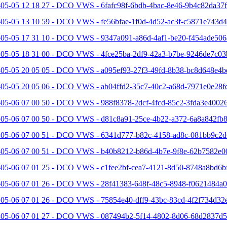
05-05 12 18 27 - DCO VWS - 6fafc98f-6bdb-4bac-8e46-9b4c82da37f
05-05 13 10 59 - DCO VWS - fe56bfae-1f0d-4d52-ac3f-c5871e743d4
-05-05 17 31 10 - DCO VWS - 9347a091-a86d-4af1-be20-f454ade506
-05-05 18 31 00 - DCO VWS - 4fce25ba-2df9-42a3-b7be-9246de7c03
-05-05 20 05 05 - DCO VWS - a095ef93-27f3-49fd-8b38-bc8d648e4b
-05-05 20 05 06 - DCO VWS - ab04ffd2-35c7-40c2-a68d-7971e0e28fd
05-06 07 00 50 - DCO VWS - 988f8378-2dcf-4fcd-85c2-3fda3e40026
-05-06 07 00 50 - DCO VWS - d81c8a91-25ce-4b22-a372-6a8a842fb8
-05-06 07 00 51 - DCO VWS - 6341d777-b82c-4158-ad8c-081bb9c2d6
-05-06 07 00 51 - DCO VWS - b40b8212-b86d-4b7e-9f8e-62b7582e0
-05-06 07 01 25 - DCO VWS - c1fee2bf-cea7-4121-8d50-8748a8bd6bf
-05-06 07 01 26 - DCO VWS - 28f41383-648f-48c5-8948-f0621484a0
-05-06 07 01 26 - DCO VWS - 75854e40-dff9-43bc-83cd-4f2f734d32e
-05-06 07 01 27 - DCO VWS - 087494b2-5f14-4802-8d06-68d2837d5