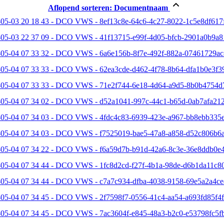
Aflopend sorteren:
Documentnaam
05-03 20 18 43 - DCO VWS - 8ef13c8e-64c6-4c27-8022-1c5e8df617f
-05-03 22 37 09 - DCO VWS - 41f13715-e99f-4d05-bfcb-2901a0b9a8
-05-04 07 33 32 - DCO VWS - 6a6e156b-8f7e-492f-882a-07461729ac
-05-04 07 33 33 - DCO VWS - 62ea3cde-d462-4f78-8b64-dfa1b0e3f39
-05-04 07 33 33 - DCO VWS - 71e2f744-6e18-4d64-a9d5-8b0b4754d
-05-04 07 34 02 - DCO VWS - d52a1041-997c-44c1-b65d-0ab7afa212
-05-04 07 34 03 - DCO VWS - 4fdc4c83-6939-423e-a967-bb8ebb335e
-05-04 07 34 03 - DCO VWS - f7525019-bae5-47a8-a858-d52c806b6a
-05-04 07 34 22 - DCO VWS - f6a59d7b-b91d-42a6-8c3e-36e8ddb0e4
05-04 07 34 44 - DCO VWS - 1fc8d2cd-f27f-4b1a-98de-d6b1da11c80
-05-04 07 34 44 - DCO VWS - c7a7c934-dfba-4038-9158-69e5a2a4ce
05-04 07 34 45 - DCO VWS - 2f7598f7-0556-41c4-aa54-a693fd85f4f
-05-04 07 34 45 - DCO VWS - 7ac3604f-e845-48a3-b2c0-e53798fc5fb