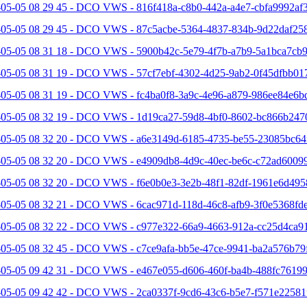
05-05 08 29 45 - DCO VWS - 816f418a-c8b0-442a-a4e7-cbfa9992af3
-05-05 08 29 45 - DCO VWS - 87c5acbe-5364-4837-834b-9d22daf258
-05-05 08 31 18 - DCO VWS - 5900b42c-5e79-4f7b-a7b9-5a1bca7cb9
-05-05 08 31 19 - DCO VWS - 57cf7ebf-4302-4d25-9ab2-0f45dfbb017
-05-05 08 31 19 - DCO VWS - fc4ba0f8-3a9c-4e96-a879-986ee84e6bd
-05-05 08 32 19 - DCO VWS - 1d19ca27-59d8-4bf0-8602-bc866b2470
-05-05 08 32 20 - DCO VWS - a6e3149d-6185-4735-be55-23085bc64f
-05-05 08 32 20 - DCO VWS - e4909db8-4d9c-40ec-be6c-c72ad60099
-05-05 08 32 20 - DCO VWS - f6e0b0e3-3e2b-48f1-82df-1961e6d495
05-05 08 32 21 - DCO VWS - 6cac971d-118d-46c8-afb9-3f0e5368fde
-05-05 08 32 22 - DCO VWS - c977e322-66a9-4663-912a-cc25d4ca91
-05-05 08 32 45 - DCO VWS - c7ce9afa-bb5e-47ce-9941-ba2a576b79f
-05-05 09 42 31 - DCO VWS - e467e055-d606-460f-ba4b-488fc76199
-05-05 09 42 42 - DCO VWS - 2ca0337f-9cd6-43c6-b5e7-f571e22581f