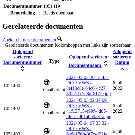
Documentnummer
1051419
Beoordeling
Reeds openbaar
Gerelateerde documenten
Zoeken in deze documenten
Gerelateerde documenten
Kolomkoppen met links zijn sorteerbaar
Oplopend
Aflopend
sorteren:
Oplopend sorteren:
sorteren:
Type
Documentnummer
Datum
Documentnaam
2021-05-03 20 18 43 -
DCO VWS -
6 juli
1051400
8ef13c8e-64c6-4c27-
2022
Chatbericht
8022-1c5e8df617fe.jpg
2021-05-03 22 37 09 -
DCO VWS -
6 juli
1051402
41f13715-e99f-4d05-
2022
Chatbericht
bfcb-2901a0b9a81a.jpg
2021-05-04 07 33 32 -
DCO VWS -
6 juli
1051403
6a6e156b-8f7e-492f-