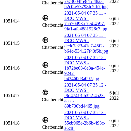
7ac3604f-e845-48a3-
2022
Chatbericht
b2c0-e53798fc5fb7.jpg
2021-05-04 07 35 11 -
DCO VWS -
6 juli
1051414
7a570d93-c7e4-4597-
2022
Chatbericht
9fa1-afa4881926c7.jpg
2021-05-04 07 35 11 -
DCO VWS -
6 juli
1051415
dedc7c23-41c7-45f2-
2022
Chatbericht
b64c-534127f40f6b.jpg
2021-05-04 07 35 12 -
DCO VWS -
6 juli
1051416
1b72be03-8e3a-454e-
2022
Chatbericht
9242-
b43460d3a097.jpg
2021-05-04 07 35 12 -
DCO VWS -
6 juli
1051417
f9d47413-b352-4a23-
2022
Chatbericht
acea-
89b700bd4465.jpg
2021-05-04 07 35 13 -
DCO VWS -
6 juli
1051418
55eb965e-2b6b-493c-
2022
Chatbericht
a6c8-