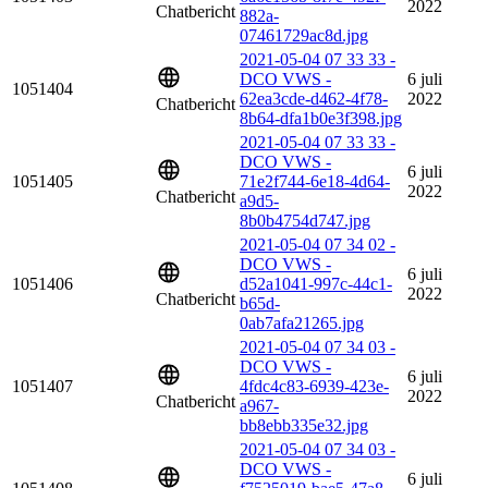
2022
Chatbericht
882a-
07461729ac8d.jpg
2021-05-04 07 33 33 -
DCO VWS -
6 juli
1051404
62ea3cde-d462-4f78-
2022
Chatbericht
8b64-dfa1b0e3f398.jpg
2021-05-04 07 33 33 -
DCO VWS -
6 juli
1051405
71e2f744-6e18-4d64-
2022
Chatbericht
a9d5-
8b0b4754d747.jpg
2021-05-04 07 34 02 -
DCO VWS -
6 juli
1051406
d52a1041-997c-44c1-
2022
Chatbericht
b65d-
0ab7afa21265.jpg
2021-05-04 07 34 03 -
DCO VWS -
6 juli
1051407
4fdc4c83-6939-423e-
2022
Chatbericht
a967-
bb8ebb335e32.jpg
2021-05-04 07 34 03 -
DCO VWS -
6 juli