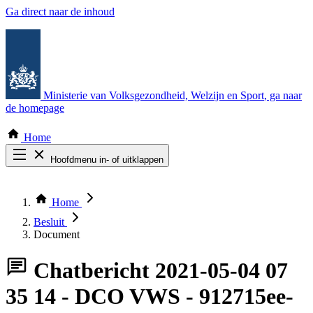
Ga direct naar de inhoud
Ministerie van Volksgezondheid, Welzijn en Sport
, ga naar
de homepage
Home
Hoofdmenu in- of uitklappen
Zoek door alle publicaties
Thema COVID-19
Home
Bekijk per bestuursorgaan
Besluit
Document
Chatbericht
2021-05-04 07
35 14 - DCO VWS - 912715ee-