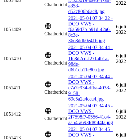
1051408
f7525019-bae5-47a8-
2022
Chatbericht
a858-
d52c806b6ac8.jpg
2021-05-04 07 34 22 -
DCO VWS -
6 juli
1051409
f6a59d7b-b91d-42a6-
2022
Chatbericht
8c3e-
36e8ddb0e416.jpg
2021-05-04 07 34 44 -
DCO VWS -
6 juli
1051410
1fc8d2cd-f27f-4b1a-
2022
Chatbericht
98de-
d6b1da11c80a.jpg
2021-05-04 07 34 44 -
DCO VWS -
6 juli
1051411
c7a7c934-dfba-4038-
2022
Chatbericht
9158-
69e5a2a4cea4.jpg
2021-05-04 07 34 45 -
DCO VWS -
6 juli
1051412
2f7598f7-0556-41c4-
2022
Chatbericht
aa54-a693fd85f4fa.jpg
2021-05-04 07 34 45 -
DCO VWS -
6 juli
1051413