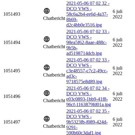
2021-05-06 07 02 32 -
DCO VWS -
6 juli
1051493
58c6a2b4-ee6d-4a37-
2022
Chatbericht
8b69-
d2c4bb0e3516.jpg
2021-05-06 07 02 33 -
DCO VWS -
6 juli
1051494
98ea5f62-8aae-488c-
2022
Chatbericht
9b5b-
ad5198714dcb.jpg
2021-05-06 07 02 33 -
DCO VWS -
6 juli
1051495
c3e48557-c7c2-49cc-
2022
Chatbericht
ad3c-
9718575e8d89.jpg
2021-05-06 07 02 34 -
DCO VWS -
6 juli
1051496
e03c0893-1bb9-41f8-
2022
Chatbericht
96cf-1163879fd01a.jpg
2021-05-06 07 02 35 -
DCO VWS -
6 juli
1051497
9b5323fb-f089-424d-
2022
Chatbericht
9291-
590b60c3daf1.jpg