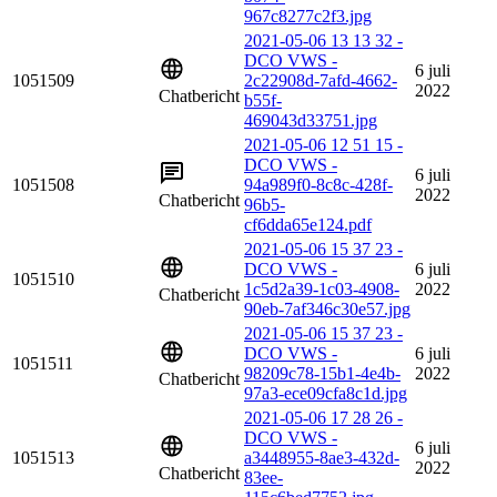
967c8277c2f3.jpg
2021-05-06 13 13 32 -
DCO VWS -
6 juli
1051509
2c22908d-7afd-4662-
2022
Chatbericht
b55f-
469043d33751.jpg
2021-05-06 12 51 15 -
DCO VWS -
6 juli
1051508
94a989f0-8c8c-428f-
2022
Chatbericht
96b5-
cf6dda65e124.pdf
2021-05-06 15 37 23 -
DCO VWS -
6 juli
1051510
1c5d2a39-1c03-4908-
2022
Chatbericht
90eb-7af346c30e57.jpg
2021-05-06 15 37 23 -
DCO VWS -
6 juli
1051511
98209c78-15b1-4e4b-
2022
Chatbericht
97a3-ece09cfa8c1d.jpg
2021-05-06 17 28 26 -
DCO VWS -
6 juli
1051513
a3448955-8ae3-432d-
2022
Chatbericht
83ee-