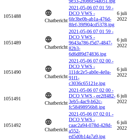
9e33-2f086f54a051.jpg
2021-05-06 07 01 59 -
DCO VWS -
6 juli
1051488
6fe3be0b-ab1a-476d-
2022
Chatbericht
8fef-39f904cd5378.jpg
2021-05-06 07 01 59 -
DCO VWS -
6 juli
1051489
9643a786-f5d7-4847-
2022
Chatbericht
82b3-
6d6d89d74836.jpg
2021-05-06 07 02 00 -
DCO VWS -
6 juli
1051490
111dc2e5-ab0e-4e0a-
2022
Chatbericht
91f1-
c3036c65121e.jpg
2021-05-06 07 02 00 -
DCO VWS - ee2ff482-
6 juli
1051491
3eb5-4ac9-b62c-
2022
Chatbericht
fc58498956b8.jpg
2021-05-06 07 02 01 -
DCO VWS -
6 juli
1051492
caac2a94-078d-428d-
2022
Chatbericht
a552-
ed5d0b14a7a9.jpg