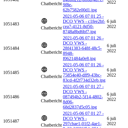
2022
Chatbericht
9f8e-
62b7582e00d1.jpg
2021-05-06 07 01 25 -
DCO VWS - c1fee2bf-
6 juli
1051483
cea7-4121-8d50-
2022
Chatbericht
8748a8bd6bf7.jpg
2021-05-06 07 01 26 -
DCO VWS -
6 juli
1051484
28f41383-648f-48c5-
2022
Chatbericht
8948-
f0621484a0e8.jpg
2021-05-06 07 01 26 -
DCO VWS -
6 juli
1051485
75854e40-dff9-43bc-
2022
Chatbericht
83cd-4f2f734d32eb.jpg
2021-05-06 07 01 27 -
DCO VWS -
6 juli
1051486
087494b2-5f14-4802-
2022
Chatbericht
8d06-
68d2837d5c05.jpg
2021-05-06 07 01 27 -
DCO VWS -
6 juli
1051487
297cbae1-01f2-4ae1-
2022
Chatbericht