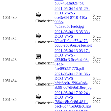
b30743e3a82e.jpg
2021-05-04 14 51 29 -
DCO VWS -
6 juli
1051430
dce3e8f4-8710-410a-
2022
Chatbericht
905c-
4d538d561eeb.jpg
2021-05-04 15 35 33 -
DCO VWS -
6 juli
1051432
80baf1b9-da53-4d7f-
2022
Chatbericht
bd03-eb0a6ea0e1ee.jpg
2021-05-04 13 03 17 -
DCO VWS -
6 juli
1051428
a3340bc3-5ce6-4a03-
2022
Chatbericht
81e2-
4ae095221776.pdf
2021-05-04 17 01 36 -
DCO VWS -
6 juli
1051434
bfda6ec0-159f-49ad-
2022
Chatbericht
ab99-0c7dfe6d18ee.jpg
2021-05-04 17 02 24 -
DCO VWS -
6 juli
1051435
f864ee8b-0e8d-4811-
2022
Chatbericht
bacf-8c771e09dec6.jpg