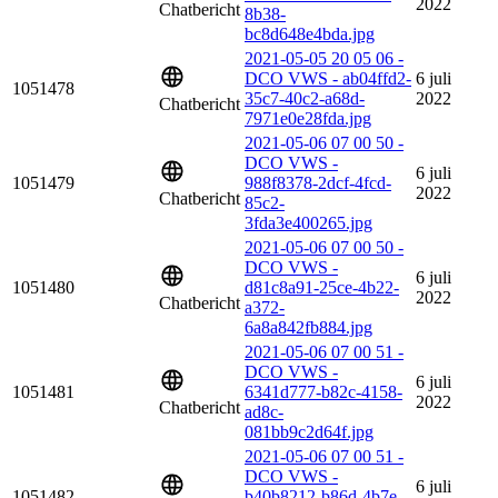
2022
Chatbericht
8b38-
bc8d648e4bda.jpg
2021-05-05 20 05 06 -
DCO VWS - ab04ffd2-
6 juli
1051478
35c7-40c2-a68d-
2022
Chatbericht
7971e0e28fda.jpg
2021-05-06 07 00 50 -
DCO VWS -
6 juli
1051479
988f8378-2dcf-4fcd-
2022
Chatbericht
85c2-
3fda3e400265.jpg
2021-05-06 07 00 50 -
DCO VWS -
6 juli
1051480
d81c8a91-25ce-4b22-
2022
Chatbericht
a372-
6a8a842fb884.jpg
2021-05-06 07 00 51 -
DCO VWS -
6 juli
1051481
6341d777-b82c-4158-
2022
Chatbericht
ad8c-
081bb9c2d64f.jpg
2021-05-06 07 00 51 -
DCO VWS -
6 juli
1051482
b40b8212-b86d-4b7e-