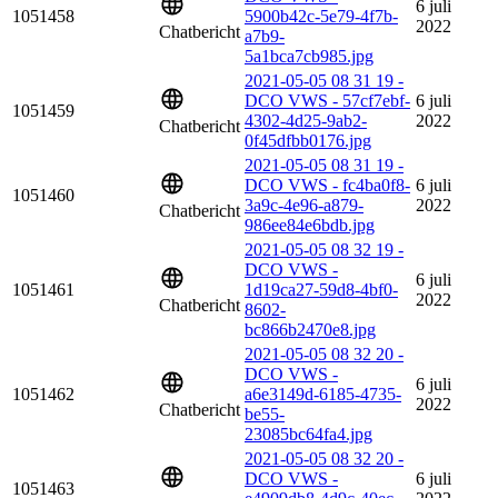
6 juli
1051458
5900b42c-5e79-4f7b-
2022
Chatbericht
a7b9-
5a1bca7cb985.jpg
2021-05-05 08 31 19 -
DCO VWS - 57cf7ebf-
6 juli
1051459
4302-4d25-9ab2-
2022
Chatbericht
0f45dfbb0176.jpg
2021-05-05 08 31 19 -
DCO VWS - fc4ba0f8-
6 juli
1051460
3a9c-4e96-a879-
2022
Chatbericht
986ee84e6bdb.jpg
2021-05-05 08 32 19 -
DCO VWS -
6 juli
1051461
1d19ca27-59d8-4bf0-
2022
Chatbericht
8602-
bc866b2470e8.jpg
2021-05-05 08 32 20 -
DCO VWS -
6 juli
1051462
a6e3149d-6185-4735-
2022
Chatbericht
be55-
23085bc64fa4.jpg
2021-05-05 08 32 20 -
DCO VWS -
6 juli
1051463