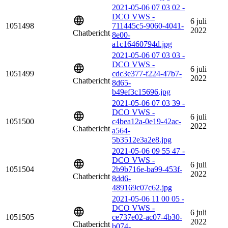
2021-05-06 07 03 02 -
DCO VWS -
6 juli
1051498
711445c5-9060-4041-
2022
Chatbericht
8e00-
a1c16460794d.jpg
2021-05-06 07 03 03 -
DCO VWS -
6 juli
1051499
cdc3e377-f224-47b7-
2022
Chatbericht
8d65-
b49ef3c15696.jpg
2021-05-06 07 03 39 -
DCO VWS -
6 juli
1051500
c4bea12a-0e19-42ac-
2022
Chatbericht
a564-
5b3512e3a2e8.jpg
2021-05-06 09 55 47 -
DCO VWS -
6 juli
1051504
2b9b716e-ba99-453f-
2022
Chatbericht
8dd6-
489169c07c62.jpg
2021-05-06 11 00 05 -
DCO VWS -
6 juli
1051505
ce737e02-ac07-4b30-
2022
Chatbericht
b074-