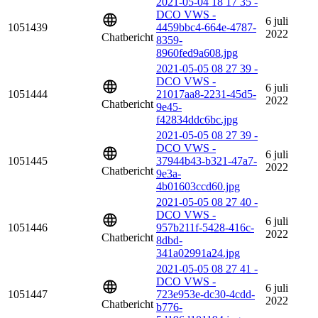
2021-05-04 18 17 35 -
DCO VWS -
6 juli
1051439
4459bbc4-664e-4787-
2022
Chatbericht
8359-
8960fed9a608.jpg
2021-05-05 08 27 39 -
DCO VWS -
6 juli
1051444
21017aa8-2231-45d5-
2022
Chatbericht
9e45-
f42834ddc6bc.jpg
2021-05-05 08 27 39 -
DCO VWS -
6 juli
1051445
37944b43-b321-47a7-
2022
Chatbericht
9e3a-
4b01603ccd60.jpg
2021-05-05 08 27 40 -
DCO VWS -
6 juli
1051446
957b211f-5428-416c-
2022
Chatbericht
8dbd-
341a02991a24.jpg
2021-05-05 08 27 41 -
DCO VWS -
6 juli
1051447
723e953e-dc30-4cdd-
2022
Chatbericht
b776-