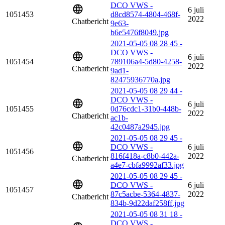
DCO VWS -
6 juli
1051453
d8cd8574-4804-468f-
2022
Chatbericht
9e63-
b6e5476f8049.jpg
2021-05-05 08 28 45 -
DCO VWS -
6 juli
1051454
789106a4-5d80-4258-
2022
Chatbericht
9ad1-
82475936770a.jpg
2021-05-05 08 29 44 -
DCO VWS -
6 juli
1051455
0d76cdc1-31b0-448b-
2022
Chatbericht
ac1b-
42c0487a2945.jpg
2021-05-05 08 29 45 -
DCO VWS -
6 juli
1051456
816f418a-c8b0-442a-
2022
Chatbericht
a4e7-cbfa9992af33.jpg
2021-05-05 08 29 45 -
DCO VWS -
6 juli
1051457
87c5acbe-5364-4837-
2022
Chatbericht
834b-9d22daf258ff.jpg
2021-05-05 08 31 18 -
DCO VWS -