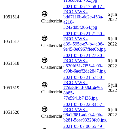
115c6bed7752.jpg
2021-05-06 17 58 17 -
DCO VWS -
6 juli
1051514
bdd7110b-de2c-453a-
2022
Chatbericht
a210-
3242dd5f2064.jpg
2021-05-06 21 21 50 -
DCO VWS -
6 juli
1051517
d394595c-e74b-4a96-
2022
Chatbericht
9e45-0e6967ffee0b.jpg
2021-05-06 21 27 30 -
DCO VWS -
6 juli
1051518
d520fd51-7f55-4e00-
2022
Chatbericht
a99b-6aeff2de2847.jpg
2021-05-06 21 57 50 -
DCO VWS -
6 juli
1051519
77da8f62-b564-4e50-
2022
Chatbericht
8b85-
77e5941b7436.jpg
2021-05-06 22 33 57 -
DCO VWS -
6 juli
1051520
98a1f681-ade0-4a9b-
2022
Chatbericht
b281-5caa93328fe0.jpg
2021-05-07 06 55 49 -