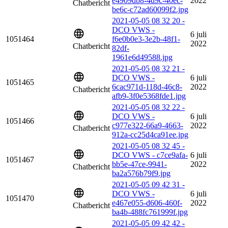
e4909db8-4d9c-40ec-
2022
Chatbericht
be6c-c72ad60099f2.jpg
2021-05-05 08 32 20 -
DCO VWS -
6 juli
1051464
f6e0b0e3-3e2b-48f1-
2022
Chatbericht
82df-
1961e6d49588.jpg
2021-05-05 08 32 21 -
DCO VWS -
6 juli
1051465
6cac971d-118d-46c8-
2022
Chatbericht
afb9-3f0e5368fde1.jpg
2021-05-05 08 32 22 -
DCO VWS -
6 juli
1051466
c977e322-66a9-4663-
2022
Chatbericht
912a-cc25d4ca91ee.jpg
2021-05-05 08 32 45 -
DCO VWS - c7ce9afa-
6 juli
1051467
bb5e-47ce-9941-
2022
Chatbericht
ba2a576b79f9.jpg
2021-05-05 09 42 31 -
DCO VWS -
6 juli
1051470
e467e055-d606-460f-
2022
Chatbericht
ba4b-488fc761999f.jpg
2021-05-05 09 42 42 -