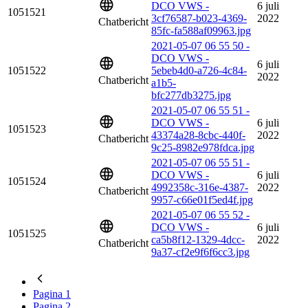
DCO VWS -
6 juli
1051521
3cf76587-b023-4369-
2022
Chatbericht
85fc-fa588af09963.jpg
2021-05-07 06 55 50 -
DCO VWS -
6 juli
1051522
5ebeb4d0-a726-4c84-
2022
Chatbericht
a1b5-
bfc277db3275.jpg
2021-05-07 06 55 51 -
DCO VWS -
6 juli
1051523
43374a28-8cbc-440f-
2022
Chatbericht
9c25-8982e978fdca.jpg
2021-05-07 06 55 51 -
DCO VWS -
6 juli
1051524
4992358c-316e-4387-
2022
Chatbericht
9957-c66e01f5ed4f.jpg
2021-05-07 06 55 52 -
DCO VWS -
6 juli
1051525
ca5b8f12-1329-4dcc-
2022
Chatbericht
9a37-cf2e9f6f6cc3.jpg
Pagina
1
Pagina
2