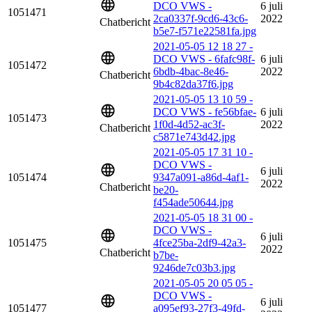
DCO VWS -
6 juli
1051471
2ca0337f-9cd6-43c6-
2022
Chatbericht
b5e7-f571e22581fa.jpg
2021-05-05 12 18 27 -
DCO VWS - 6fafc98f-
6 juli
1051472
6bdb-4bac-8e46-
2022
Chatbericht
9b4c82da37f6.jpg
2021-05-05 13 10 59 -
DCO VWS - fe56bfae-
6 juli
1051473
1f0d-4d52-ac3f-
2022
Chatbericht
c5871e743d42.jpg
2021-05-05 17 31 10 -
DCO VWS -
6 juli
1051474
9347a091-a86d-4af1-
2022
Chatbericht
be20-
f454ade50644.jpg
2021-05-05 18 31 00 -
DCO VWS -
6 juli
1051475
4fce25ba-2df9-42a3-
2022
Chatbericht
b7be-
9246de7c03b3.jpg
2021-05-05 20 05 05 -
DCO VWS -
6 juli
1051477
a095ef93-27f3-49fd-