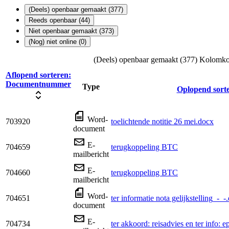
(Deels) openbaar gemaakt (377)
Reeds openbaar (44)
Niet openbaar gemaakt (373)
(Nog) niet online (0)
(Deels) openbaar gemaakt (377)
Kolomkop
Aflopend sorteren:
Documentnummer
Type
Oplopend sort
Word-
703920
toelichtende notitie 26 mei.docx
document
E-
704659
terugkoppeling BTC
mailbericht
E-
704660
terugkoppeling BTC
mailbericht
Word-
704651
ter informatie nota gelijkstelling_-_-
document
E-
704734
ter akkoord: reisadvies en ter info: e