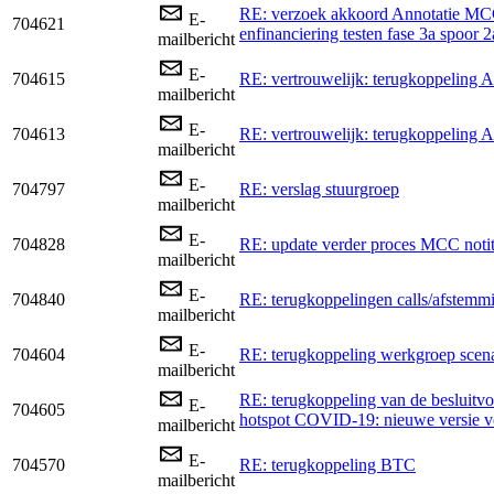
RE: verzoek akkoord Annotatie M
E-
704621
enfinanciering testen fase 3a spoor 2
mailbericht
E-
704615
RE: vertrouwelijk: terugkoppeling
mailbericht
E-
704613
RE: vertrouwelijk: terugkoppeling
mailbericht
E-
704797
RE: verslag stuurgroep
mailbericht
E-
704828
RE: update verder proces MCC notiti
mailbericht
E-
704840
RE: terugkoppelingen calls/afstemm
mailbericht
E-
704604
RE: terugkoppeling werkgroep scena
mailbericht
RE: terugkoppeling van de besluit
E-
704605
hotspot COVID-19: nieuwe versie 
mailbericht
E-
704570
RE: terugkoppeling BTC
mailbericht