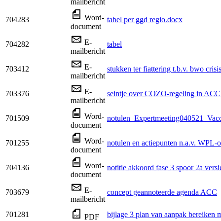
mailbericht
Word-
704283
tabel per ggd regio.docx
document
E-
704282
tabel
mailbericht
E-
703412
stukken ter fiattering t.b.v. bwo cris
mailbericht
E-
703376
seintje over COZO-regeling in ACC
mailbericht
Word-
701509
notulen_Expertmeeting040521_Vacc
document
Word-
701255
notulen en actiepunten n.a.v. WPL-
document
Word-
704136
notitie akkoord fase 3 spoor 2a ve
document
E-
703679
concept geannoteerde agenda ACC
mailbericht
701281
bijlage 3 plan van aanpak bereiken 
PDF