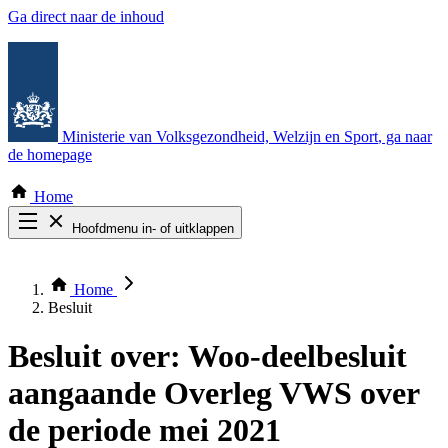
Ga direct naar de inhoud
Ministerie van Volksgezondheid, Welzijn en Sport
, ga naar
de homepage
Home
Hoofdmenu in- of uitklappen
Zoek door alle publicaties
Thema COVID-19
Home
Bekijk per bestuursorgaan
Besluit
Besluit over:
Woo-deelbesluit
aangaande Overleg VWS over
de periode mei 2021