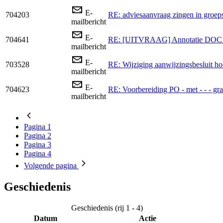
E-
704203
RE: adviesaanvraag zingen in groep
mailbericht
E-
704641
RE: [UITVRAAG] Annotatie DOC 25
mailbericht
E-
703528
RE: Wijziging aanwijzingsbesluit h
mailbericht
E-
704623
RE: Voorbereiding PO - met - - - gr
mailbericht
Pagina
1
Pagina
2
Pagina
3
Pagina
4
Volgende
pagina
Geschiedenis
Geschiedenis (rij 1 - 4)
Datum
Actie