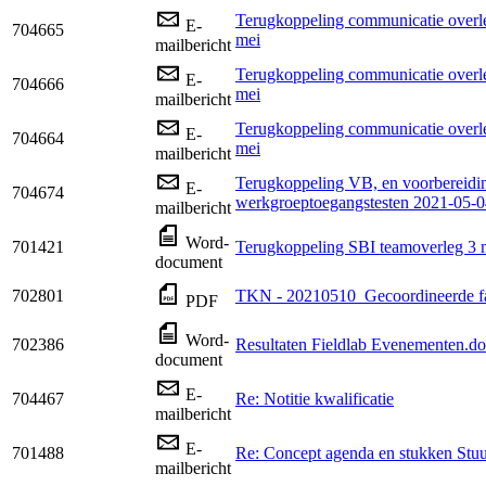
Terugkoppeling communicatie overl
E-
704665
mei
mailbericht
Terugkoppeling communicatie overl
E-
704666
mei
mailbericht
Terugkoppeling communicatie overl
E-
704664
mei
mailbericht
Terugkoppeling VB, en voorbereid
E-
704674
werkgroeptoegangstesten 2021-05-0
mailbericht
Word-
701421
Terugkoppeling SBI teamoverleg 3 
document
702801
TKN - 20210510_Gecoordineerde fa
PDF
Word-
702386
Resultaten Fieldlab Evenementen.d
document
E-
704467
Re: Notitie kwalificatie
mailbericht
E-
701488
Re: Concept agenda en stukken Stuu
mailbericht