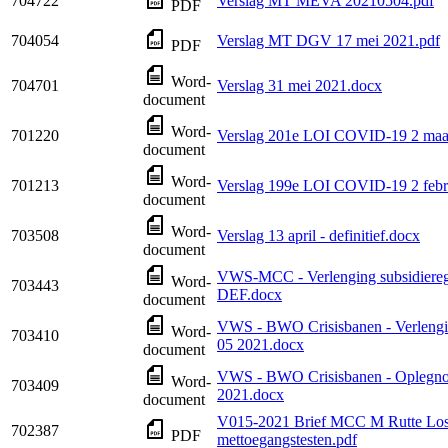
704722
Verslag MT MEVA 20210504.pdf
PDF
704054
Verslag MT DGV 17 mei 2021.pdf
PDF
Word-
704701
Verslag 31 mei 2021.docx
document
Word-
701220
Verslag 201e LOI COVID-19 2 maar
document
Word-
701213
Verslag 199e LOI COVID-19 2 febru
document
Word-
703508
Verslag 13 april - definitief.docx
document
VWS-MCC - Verlenging subsidiereg
Word-
703443
DEF.docx
document
VWS - BWO Crisisbanen - Verlengin
Word-
703410
05 2021.docx
document
VWS - BWO Crisisbanen - Oplegnot
Word-
703409
2021.docx
document
V015-2021 Brief MCC M Rutte Losla
702387
PDF
mettoegangstesten.pdf