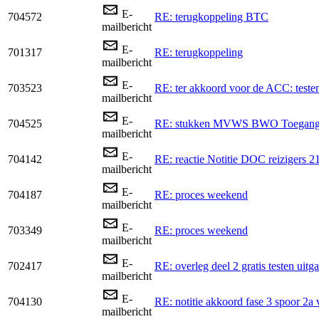
E-
704572
RE: terugkoppeling BTC
mailbericht
E-
701317
RE: terugkoppeling
mailbericht
E-
703523
RE: ter akkoord voor de ACC: testen
mailbericht
E-
704525
RE: stukken MVWS BWO Toegangst
mailbericht
E-
704142
RE: reactie Notitie DOC reizigers 2
mailbericht
E-
704187
RE: proces weekend
mailbericht
E-
703349
RE: proces weekend
mailbericht
E-
702417
RE: overleg deel 2 gratis testen uitg
mailbericht
E-
704130
RE: notitie akkoord fase 3 spoor 2a
mailbericht