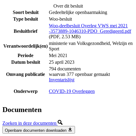
Over dit besluit
Soort besluit
Gedeeltelijke openbaarmaking
Type besluit
Woo-besluit
Woo-deelbesluit Overleg VWS mei 2021
Besluitbrief
-3573889-1046310-PDO_Geredigeerd.pdf
(PDF, 2.53 MB)
ministerie van Volksgezondheid, Welzijn en
Verantwoordelijk(en)
Sport
Periode
Mei 2021
Datum besluit
25 april 2023
794 documenten
Omvang publicatie
waarvan 377 openbaar gemaakt
Inventarislijst
Onderwerp
COVID-19 Overleggen
Documenten
Zoeken in deze documenten
Openbare documenten downloaden