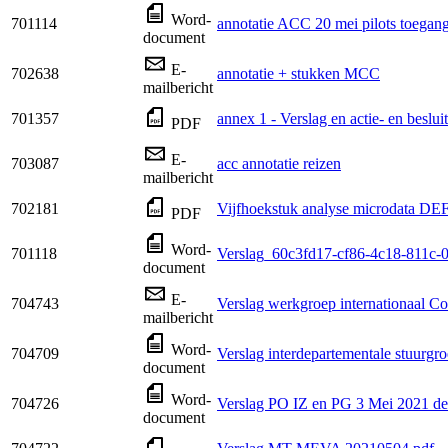
Word-
701114
annotatie ACC 20 mei pilots toegan
document
E-
702638
annotatie + stukken MCC
mailbericht
701357
annex 1 - Verslag en actie- en beslui
PDF
E-
703087
acc annotatie reizen
mailbericht
702181
Vijfhoekstuk analyse microdata DE
PDF
Word-
701118
Verslag_60c3fd17-cf86-4c18-811c-
document
E-
704743
Verslag werkgroep internationaal C
mailbericht
Word-
704709
Verslag interdepartementale stuurgr
document
Word-
704726
Verslag PO IZ en PG 3 Mei 2021 de
document