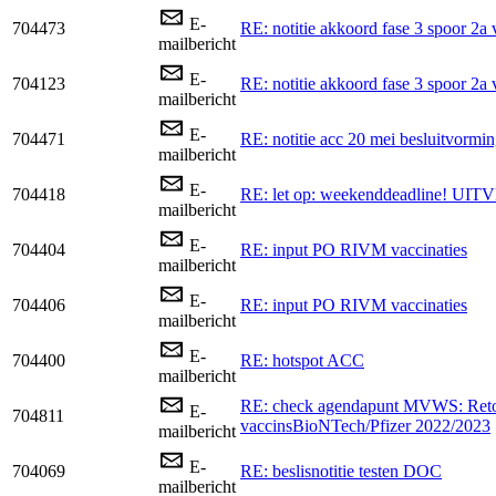
E-
704473
RE: notitie akkoord fase 3 spoor 2a
mailbericht
E-
704123
RE: notitie akkoord fase 3 spoor 2a
mailbericht
E-
704471
RE: notitie acc 20 mei besluitvormin
mailbericht
E-
704418
RE: let op: weekenddeadline! 
mailbericht
E-
704404
RE: input PO RIVM vaccinaties
mailbericht
E-
704406
RE: input PO RIVM vaccinaties
mailbericht
E-
704400
RE: hotspot ACC
mailbericht
RE: check agendapunt MVWS: Reto
E-
704811
vaccinsBioNTech/Pfizer 2022/2023
mailbericht
E-
704069
RE: beslisnotitie testen DOC
mailbericht