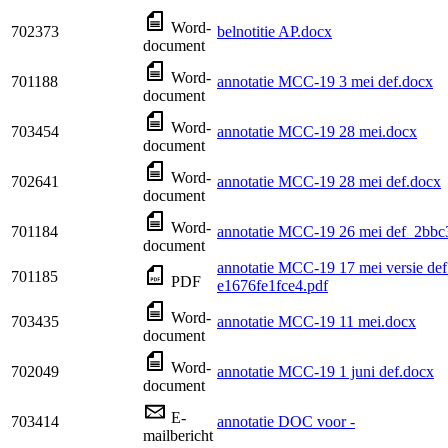
Word-
702373
belnotitie AP.docx
document
Word-
701188
annotatie MCC-19 3 mei def.docx
document
Word-
703454
annotatie MCC-19 28 mei.docx
document
Word-
702641
annotatie MCC-19 28 mei def.docx
document
Word-
701184
annotatie MCC-19 26 mei def_2bbc
document
annotatie MCC-19 17 mei versie d
701185
PDF
e1676fe1fce4.pdf
Word-
703435
annotatie MCC-19 11 mei.docx
document
Word-
702049
annotatie MCC-19 1 juni def.docx
document
E-
703414
annotatie DOC voor -
mailbericht