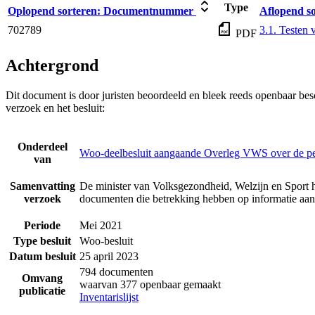
Type
Oplopend sorteren:
Documentnummer
Aflopend so
702789
3.1. Testen 
PDF
Achtergrond
Dit document is door juristen beoordeeld en bleek reeds openbaar be
verzoek en het besluit:
Onderdeel
Woo-deelbesluit aangaande Overleg VWS over de p
van
Samenvatting
De minister van Volksgezondheid, Welzijn en Sport h
verzoek
documenten die betrekking hebben op informatie a
Periode
Mei 2021
Type besluit
Woo-besluit
Datum besluit
25 april 2023
794 documenten
Omvang
waarvan 377 openbaar gemaakt
publicatie
Inventarislijst