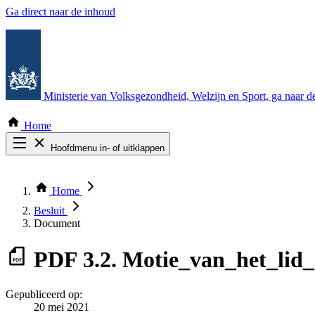
Ga direct naar de inhoud
Ministerie van Volksgezondheid, Welzijn en Sport
, ga naar 
Home
Hoofdmenu in- of uitklappen
Zoek door alle publicaties
Thema COVID-19
Home
Bekijk per bestuursorgaan
Besluit
Document
PDF
3.2. Motie_van_het_lid_
Gepubliceerd op:
20 mei 2021