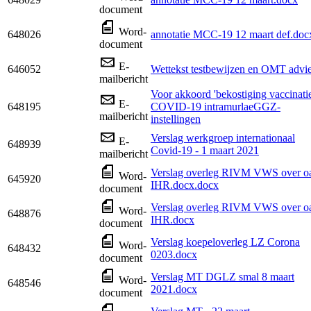
document
Word-
648026
annotatie MCC-19 12 maart def.doc
document
E-
646052
Wettekst testbewijzen en OMT advi
mailbericht
Voor akkoord 'bekostiging vaccinati
E-
648195
COVID-19 intramurlaeGGZ-
mailbericht
instellingen
Verslag werkgroep internationaal
E-
648939
Covid-19 - 1 maart 2021
mailbericht
Verslag overleg RIVM VWS over o
Word-
645920
IHR.docx.docx
document
Verslag overleg RIVM VWS over o
Word-
648876
IHR.docx
document
Verslag koepeloverleg LZ Corona
Word-
648432
0203.docx
document
Verslag MT DGLZ smal 8 maart
Word-
648546
2021.docx
document