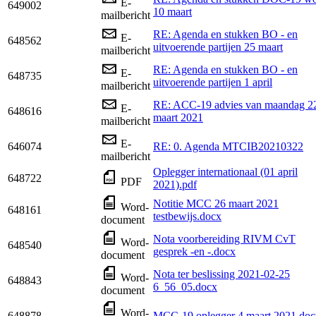
E-
649002
10 maart
mailbericht
RE: Agenda en stukken BO - en
E-
648562
uitvoerende partijen 25 maart
mailbericht
RE: Agenda en stukken BO - en
E-
648735
uitvoerende partijen 1 april
mailbericht
RE: ACC-19 advies van maandag 2
E-
648616
maart 2021
mailbericht
E-
646074
RE: 0. Agenda MTCIB20210322
mailbericht
Oplegger internationaal (01 april
648722
PDF
2021).pdf
Notitie MCC 26 maart 2021
Word-
648161
testbewijs.docx
document
Nota voorbereiding RIVM CvT
Word-
648540
gesprek -en -.docx
document
Nota ter beslissing 2021-02-25
Word-
648843
6_56_05.docx
document
Word-
648878
MCC-19 oplegger 4 maart 2021.doc