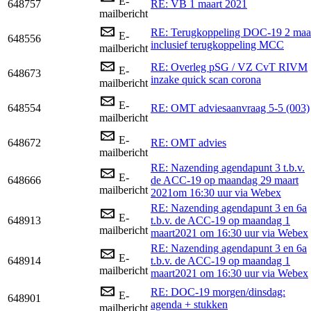
E-
648757
RE: VB 1 maart 2021
mailbericht
RE: Terugkoppeling DOC-19 2 maa
E-
648556
inclusief terugkoppeling MCC
mailbericht
RE: Overleg pSG / VZ CvT RIVM
E-
648673
inzake quick scan corona
mailbericht
E-
648554
RE: OMT adviesaanvraag 5-5 (003)
mailbericht
E-
648672
RE: OMT advies
mailbericht
RE: Nazending agendapunt 3 t.b.v.
E-
648666
de ACC-19 op maandag 29 maart
mailbericht
2021om 16:30 uur via Webex
RE: Nazending agendapunt 3 en 6a
E-
648913
t.b.v. de ACC-19 op maandag 1
mailbericht
maart2021 om 16:30 uur via Webex
RE: Nazending agendapunt 3 en 6a
E-
648914
t.b.v. de ACC-19 op maandag 1
mailbericht
maart2021 om 16:30 uur via Webex
RE: DOC-19 morgen/dinsdag:
E-
648901
agenda + stukken
mailbericht