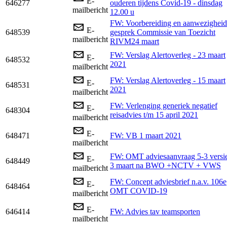
E-
646277
ouderen tijdens Covid-19 - dinsdag
mailbericht
12.00 u
FW: Voorbereiding en aanwezigheid
E-
648539
gesprek Commissie van Toezicht
mailbericht
RIVM24 maart
FW: Verslag Alertoverleg - 23 maart
E-
648532
2021
mailbericht
FW: Verslag Alertoverleg - 15 maart
E-
648531
2021
mailbericht
FW: Verlenging generiek negatief
E-
648304
reisadvies t/m 15 april 2021
mailbericht
E-
648471
FW: VB 1 maart 2021
mailbericht
FW: OMT adviesaanvraag 5-3 versi
E-
648449
3 maart na BWO +NCTV + VWS
mailbericht
FW: Concept adviesbrief n.a.v. 106e
E-
648464
OMT COVID-19
mailbericht
E-
646414
FW: Advies tav teamsporten
mailbericht