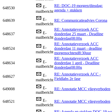
RE: DOC-19 morgen/dinsdag:
E-
648530
agenda + stukken
mailbericht
E-
648639
RE: Communicatieadvies Corona
mailbericht
RE: Annotatieverzoek ACC
E-
648637
donderdag 25 maart - Deadline
mailbericht
donderdag08:00u
RE: Annotatieverzoek ACC
E-
648524
donderdag 11 maart - deadline
mailbericht
morgenochtend8:30uur
RE: Annotatieverzoek ACC
E-
648634
donderdag 1 april - Deadline
mailbericht
donderdag08:00u
RE: Annotatieverzoek ACC -
E-
648627
Fieldlabs 2e fase
mailbericht
E-
649008
RE: Annotatie MCC vliegverboden
mailbericht
E-
648521
RE: Annotatie MCC vliegverboden
mailbericht
RE: Agenda en stukken DOC-19 w