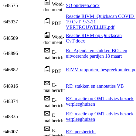
Word-
648575
SO ouderen.docx
document
Reactie RIVM_Quickscan COVID-
645937
19 CvT_9-3-21
PDF
VERTROUWELIJK.pdf
Reactie RIVM op Quickscan
Word-
648589
CvT.docx
document
Re: Agenda en stukken BO - en
E-
648896
uitvoerende partijen 18 maart
mailbericht
646882
RIVM rapporten, bespreekpunten.pd
PDF
E-
648916
RE: stukken en annotaties VB
mailbericht
RE: reactie op OMT advies bezoek
E-
648374
verpleeghuizen
mailbericht
RE: reactie op OMT advies bezoek
E-
648335
verpleeghuizen
mailbericht
E-
646007
RE: persbericht
mailbericht