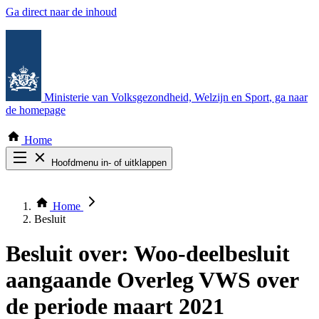
Ga direct naar de inhoud
Ministerie van Volksgezondheid, Welzijn en Sport
, ga naar
de homepage
Home
Hoofdmenu in- of uitklappen
Zoek door alle publicaties
Thema COVID-19
Home
Bekijk per bestuursorgaan
Besluit
Besluit over:
Woo-deelbesluit
aangaande Overleg VWS over
de periode maart 2021