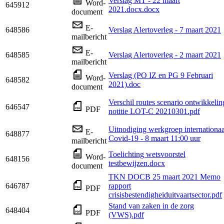
Verslag MT - 22 maart
Word-
645912
2021.docx.docx
document
E-
648586
Verslag Alertoverleg - 7 maart 2021
mailbericht
E-
648585
Verslag Alertoverleg - 2 maart 2021
mailbericht
Verslag (PO IZ en PG 9 Februari
Word-
648582
2021).doc
document
Verschil routes scenario ontwikkelin
646547
PDF
notitie LOT-C 20210301.pdf
Uitnodiging werkgroep internationaa
E-
648877
Covid-19 - 8 maart 11:00 uur
mailbericht
Toelichting wetsvoorstel
Word-
648156
testbewijzen.docx
document
TKN DOCB 25 maart 2021 Memo
646787
rapport
PDF
crisisbestendigheiduitvaartsector.pdf
Stand van zaken in de zorg
648404
PDF
(VWS).pdf