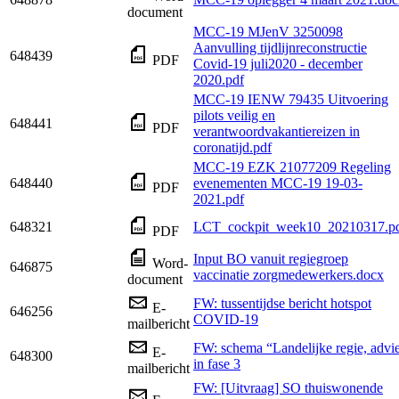
document
MCC-19 MJenV 3250098
Aanvulling tijdlijnreconstructie
648439
PDF
Covid-19 juli2020 - december
2020.pdf
MCC-19 IENW 79435 Uitvoering
pilots veilig en
648441
PDF
verantwoordvakantiereizen in
coronatijd.pdf
MCC-19 EZK 21077209 Regeling
648440
evenementen MCC-19 19-03-
PDF
2021.pdf
648321
LCT_cockpit_week10_20210317.p
PDF
Input BO vanuit regiegroep
Word-
646875
vaccinatie zorgmedewerkers.docx
document
FW: tussentijdse bericht hotspot
E-
646256
COVID-19
mailbericht
FW: schema “Landelijke regie, advi
E-
648300
in fase 3
mailbericht
FW: [Uitvraag] SO thuiswonende