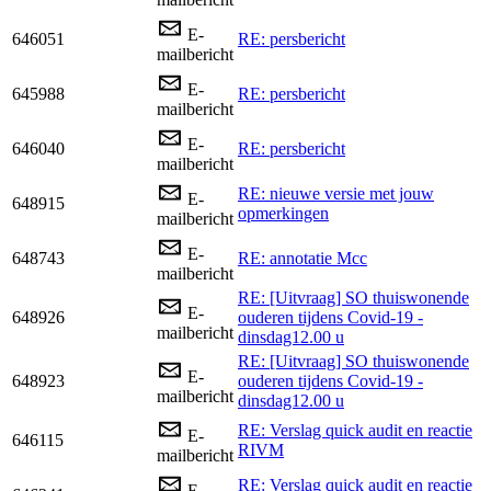
E-
646051
RE: persbericht
mailbericht
E-
645988
RE: persbericht
mailbericht
E-
646040
RE: persbericht
mailbericht
RE: nieuwe versie met jouw
E-
648915
opmerkingen
mailbericht
E-
648743
RE: annotatie Mcc
mailbericht
RE: [Uitvraag] SO thuiswonende
E-
648926
ouderen tijdens Covid-19 -
mailbericht
dinsdag12.00 u
RE: [Uitvraag] SO thuiswonende
E-
648923
ouderen tijdens Covid-19 -
mailbericht
dinsdag12.00 u
RE: Verslag quick audit en reactie
E-
646115
RIVM
mailbericht
RE: Verslag quick audit en reactie
E-