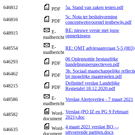
646812
5a. Stand van zaken testen.pdf
PDF
5c. Nota ter besluitvorming
646816
PDF
conceptwetsvoorstel testbewijs.pdf
RE: nieuwe versie met jouw
E-
648915
opmerkingen
mailbericht
E-
648554
RE: OMT adviesaanvraag 5-5 (003)
mailbericht
06 Oplegnotitie bestuurlijke
646293
PDF
handelingsperspectieven.pdf
3b. Sociaal maatschappelijke reflecti
646462
PDF
bij mogelijke maatregelen.pdf
Definitief verslag Landelijke
648215
PDF
Regietafel 18.12.2020.pdf
E-
648586
Verslag Alertoverleg - 7 maart 2021
mailbericht
Verslag (PO IZ en PG 9 Februari
Word-
648582
2021).doc
document
4 maart 2021 verslag BO - -
Word-
646635
uitvoerende partijen.docx
document