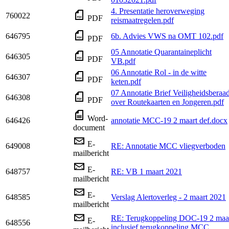
4. Presentatie heroverweging
760022
PDF
reismaatregelen.pdf
646795
6b. Advies VWS na OMT 102.pdf
PDF
05 Annotatie Quarantaineplicht
646305
PDF
VB.pdf
06 Annotatie Rol - in de witte
646307
PDF
keten.pdf
07 Annotatie Brief Veiligheidsberaa
646308
PDF
over Routekaarten en Jongeren.pdf
Word-
646426
annotatie MCC-19 2 maart def.docx
document
E-
649008
RE: Annotatie MCC vliegverboden
mailbericht
E-
648757
RE: VB 1 maart 2021
mailbericht
E-
648585
Verslag Alertoverleg - 2 maart 2021
mailbericht
RE: Terugkoppeling DOC-19 2 maa
E-
648556
inclusief terugkoppeling MCC