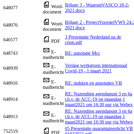
Bijlage 3 - WaaromVASCO 18-2-
Word-
648077
2021.docx
document
Bijlage 2 - ProjectVoorstelVWS 24-
Word-
648076
2021.docx
document
3 Presentatie Nederland na de
646577
PDF
crisis.pdf
E-
648743
RE: annotatie Mcc
mailbericht
Verslag werkgroep internationaal
E-
648939
Covid-19 - 1 maart 2021
mailbericht
E-
648916
RE: stukken en annotaties VB
mailbericht
RE: Nazending agendapunt 3 en 6a
E-
648914
t.b.v. de ACC-19 op maandag 1
mailbericht
maart2021 om 16:30 uur via Webex
RE: Nazending agendapunt 3 en 6a
E-
648913
t.b.v. de ACC-19 op maandag 1
mailbericht
maart2021 om 16:30 uur via Webex
05 Presentatie quarantaineplicht VB
752519
PDF
01032021.pdf