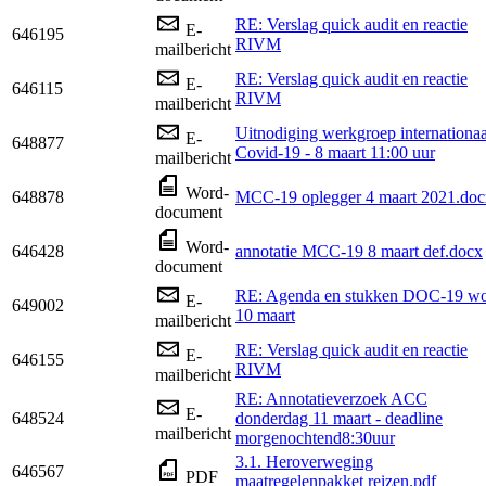
RE: Verslag quick audit en reactie
E-
646195
RIVM
mailbericht
RE: Verslag quick audit en reactie
E-
646115
RIVM
mailbericht
Uitnodiging werkgroep internationaa
E-
648877
Covid-19 - 8 maart 11:00 uur
mailbericht
Word-
648878
MCC-19 oplegger 4 maart 2021.doc
document
Word-
646428
annotatie MCC-19 8 maart def.docx
document
RE: Agenda en stukken DOC-19 w
E-
649002
10 maart
mailbericht
RE: Verslag quick audit en reactie
E-
646155
RIVM
mailbericht
RE: Annotatieverzoek ACC
E-
648524
donderdag 11 maart - deadline
mailbericht
morgenochtend8:30uur
3.1. Heroverweging
646567
PDF
maatregelenpakket reizen.pdf