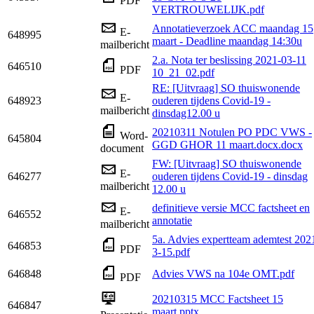
PDF
VERTROUWELIJK.pdf
Annotatieverzoek ACC maandag 15
E-
648995
maart - Deadline maandag 14:30u
mailbericht
2.a. Nota ter beslissing 2021-03-11
646510
PDF
10_21_02.pdf
RE: [Uitvraag] SO thuiswonende
E-
648923
ouderen tijdens Covid-19 -
mailbericht
dinsdag12.00 u
20210311 Notulen PO PDC VWS -
Word-
645804
GGD GHOR 11 maart.docx.docx
document
FW: [Uitvraag] SO thuiswonende
E-
646277
ouderen tijdens Covid-19 - dinsdag
mailbericht
12.00 u
definitieve versie MCC factsheet en
E-
646552
annotatie
mailbericht
5a. Advies expertteam ademtest 202
646853
PDF
3-15.pdf
646848
Advies VWS na 104e OMT.pdf
PDF
20210315 MCC Factsheet 15
646847
maart.pptx