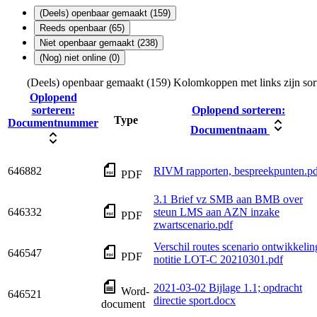
(Deels) openbaar gemaakt (159)
Reeds openbaar (65)
Niet openbaar gemaakt (238)
(Nog) niet online (0)
(Deels) openbaar gemaakt (159)
Kolomkoppen met links zijn sor
Oplopend
sorteren:
Oplopend sorteren:
Type
Documentnummer
Documentnaam
646882
RIVM rapporten, bespreekpunten.pd
PDF
3.1 Brief vz SMB aan BMB over
646332
steun LMS aan AZN inzake
PDF
zwartscenario.pdf
Verschil routes scenario ontwikkelin
646547
PDF
notitie LOT-C 20210301.pdf
2021-03-02 Bijlage 1.1; opdracht
Word-
646521
directie sport.docx
document