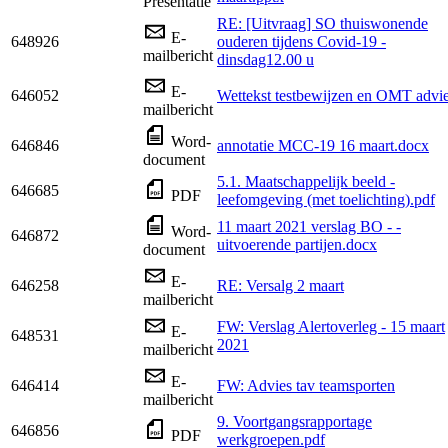
Presentatie
RE: [Uitvraag] SO thuiswonende
E-
648926
ouderen tijdens Covid-19 -
mailbericht
dinsdag12.00 u
E-
646052
Wettekst testbewijzen en OMT advi
mailbericht
Word-
646846
annotatie MCC-19 16 maart.docx
document
5.1. Maatschappelijk beeld -
646685
PDF
leefomgeving (met toelichting).pdf
11 maart 2021 verslag BO - -
Word-
646872
uitvoerende partijen.docx
document
E-
646258
RE: Versalg 2 maart
mailbericht
FW: Verslag Alertoverleg - 15 maart
E-
648531
2021
mailbericht
E-
646414
FW: Advies tav teamsporten
mailbericht
9. Voortgangsrapportage
646856
PDF
werkgroepen.pdf