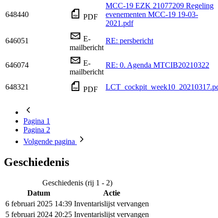
MCC-19 EZK 21077209 Regeling
648440
evenementen MCC-19 19-03-
PDF
2021.pdf
E-
646051
RE: persbericht
mailbericht
E-
646074
RE: 0. Agenda MTCIB20210322
mailbericht
648321
LCT_cockpit_week10_20210317.p
PDF
Pagina
1
Pagina
2
Volgende
pagina
Geschiedenis
Geschiedenis (rij 1 - 2)
Datum
Actie
6 februari 2025 14:39
Inventarislijst vervangen
5 februari 2024 20:25
Inventarislijst vervangen