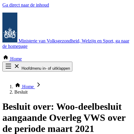
Ga direct naar de inhoud
Ministerie van Volksgezondheid, Welzijn en Sport
, ga naar
de homepage
Home
Hoofdmenu in- of uitklappen
Zoek door alle publicaties
Thema COVID-19
Home
Bekijk per bestuursorgaan
Besluit
Besluit over:
Woo-deelbesluit
aangaande Overleg VWS over
de periode maart 2021