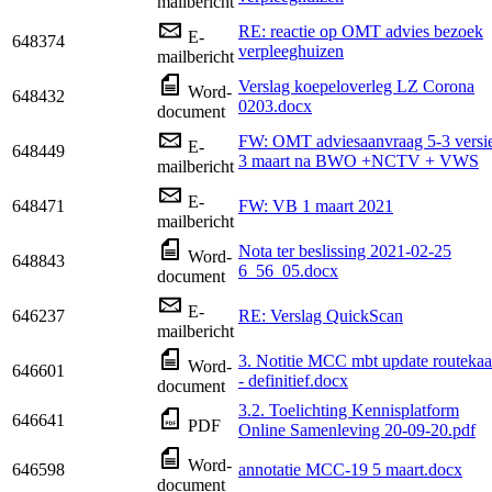
mailbericht
RE: reactie op OMT advies bezoek
E-
648374
verpleeghuizen
mailbericht
Verslag koepeloverleg LZ Corona
Word-
648432
0203.docx
document
FW: OMT adviesaanvraag 5-3 versi
E-
648449
3 maart na BWO +NCTV + VWS
mailbericht
E-
648471
FW: VB 1 maart 2021
mailbericht
Nota ter beslissing 2021-02-25
Word-
648843
6_56_05.docx
document
E-
646237
RE: Verslag QuickScan
mailbericht
3. Notitie MCC mbt update routekaa
Word-
646601
- definitief.docx
document
3.2. Toelichting Kennisplatform
646641
PDF
Online Samenleving 20-09-20.pdf
Word-
646598
annotatie MCC-19 5 maart.docx
document