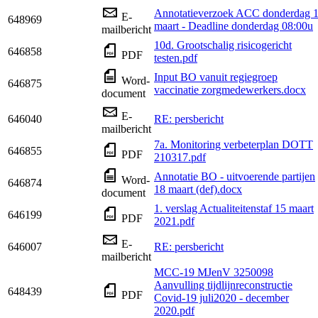
Annotatieverzoek ACC donderdag 
E-
648969
maart - Deadline donderdag 08:00u
mailbericht
10d. Grootschalig risicogericht
646858
PDF
testen.pdf
Input BO vanuit regiegroep
Word-
646875
vaccinatie zorgmedewerkers.docx
document
E-
646040
RE: persbericht
mailbericht
7a. Monitoring verbeterplan DOTT
646855
PDF
210317.pdf
Annotatie BO - uitvoerende partijen
Word-
646874
18 maart (def).docx
document
1. verslag Actualiteitenstaf 15 maart
646199
PDF
2021.pdf
E-
646007
RE: persbericht
mailbericht
MCC-19 MJenV 3250098
Aanvulling tijdlijnreconstructie
648439
PDF
Covid-19 juli2020 - december
2020.pdf