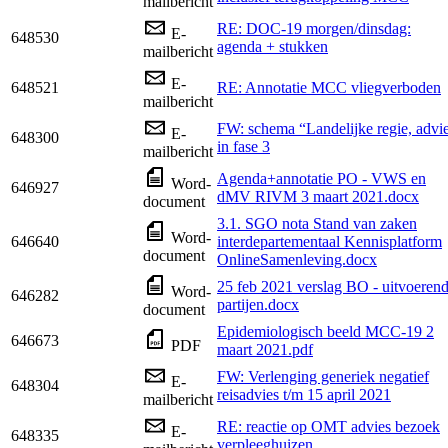
mailbericht
RE: DOC-19 morgen/dinsdag:
E-
648530
agenda + stukken
mailbericht
E-
648521
RE: Annotatie MCC vliegverboden
mailbericht
FW: schema “Landelijke regie, advi
E-
648300
in fase 3
mailbericht
Agenda+annotatie PO - VWS en
Word-
646927
dMV RIVM 3 maart 2021.docx
document
3.1. SGO nota Stand van zaken
Word-
646640
interdepartementaal Kennisplatform
document
OnlineSamenleving.docx
25 feb 2021 verslag BO - uitvoeren
Word-
646282
partijen.docx
document
Epidemiologisch beeld MCC-19 2
646673
PDF
maart 2021.pdf
FW: Verlenging generiek negatief
E-
648304
reisadvies t/m 15 april 2021
mailbericht
RE: reactie op OMT advies bezoek
E-
648335
verpleeghuizen