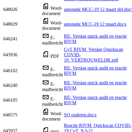
Word-
648026
annotatie MCC-19 12 maart def.doc
document
Word-
648029
annotatie MCC-19 12 maart.docx
document
RE: Verslag quick audit en reactie
E-
646241
RIVM
mailbericht
CvT RIVM_Verslag Quickscan
645936
COVID-
PDF
19_VERTROUWELIJK.pdf
RE: Verslag quick audit en reactie
E-
646102
RIVM
mailbericht
RE: Verslag quick audit en reactie
E-
646240
RIVM
mailbericht
RE: Verslag quick audit en reactie
E-
646105
RIVM
mailbericht
Word-
648575
SO ouderen.docx
document
Reactie RIVM_Quickscan COVID-
645937
19 CvT_9-3-21