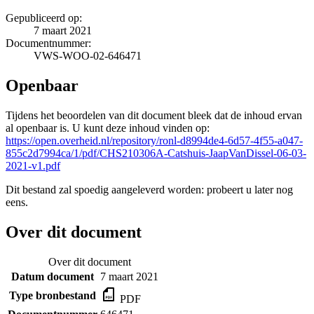
Gepubliceerd op:
7 maart 2021
Documentnummer:
VWS-WOO-02-646471
Openbaar
Tijdens het beoordelen van dit document bleek dat de inhoud ervan
al openbaar is. U kunt deze inhoud vinden op:
https://open.overheid.nl/repository/ronl-d8994de4-6d57-4f55-a047-
855c2d7994ca/1/pdf/CHS210306A-Catshuis-JaapVanDissel-06-03-
2021-v1.pdf
Dit bestand zal spoedig aangeleverd worden: probeert u later nog
eens.
Over dit document
Over dit document
Datum document
7 maart 2021
Type bronbestand
PDF