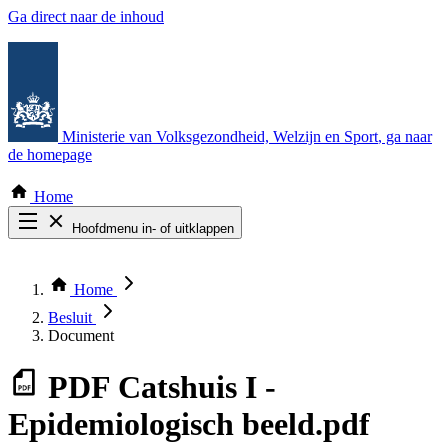
Ga direct naar de inhoud
Ministerie van Volksgezondheid, Welzijn en Sport
, ga naar
de homepage
Home
Hoofdmenu in- of uitklappen
Zoek door alle publicaties
Thema COVID-19
Home
Bekijk per bestuursorgaan
Besluit
Document
PDF
Catshuis I -
Epidemiologisch beeld.pdf