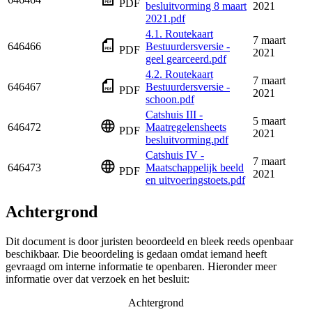
PDF
besluitvorming 8 maart
2021
2021.pdf
4.1. Routekaart
7 maart
646466
Bestuurdersversie -
PDF
2021
geel gearceerd.pdf
4.2. Routekaart
7 maart
646467
Bestuurdersversie -
PDF
2021
schoon.pdf
Catshuis III -
5 maart
646472
Maatregelensheets
PDF
2021
besluitvorming.pdf
Catshuis IV -
7 maart
646473
Maatschappelijk beeld
PDF
2021
en uitvoeringstoets.pdf
Achtergrond
Dit document is door juristen beoordeeld en bleek reeds openbaar
beschikbaar. Die beoordeling is gedaan omdat iemand heeft
gevraagd om interne informatie te openbaren. Hieronder meer
informatie over dat verzoek en het besluit:
Achtergrond