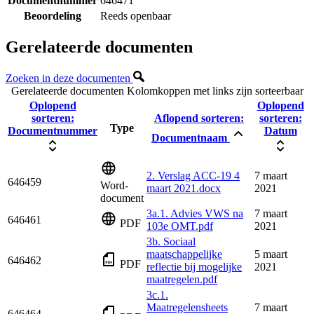
Documentnummer
646471
Beoordeling
Reeds openbaar
Gerelateerde documenten
Zoeken in deze documenten
Gerelateerde documenten
Kolomkoppen met links zijn sorteerbaar
Oplopend
Oplopend
sorteren:
Aflopend sorteren:
sorteren:
Type
Documentnummer
Datum
Documentnaam
2. Verslag ACC-19 4
7 maart
646459
Word-
maart 2021.docx
2021
document
3a.1. Advies VWS na
7 maart
646461
PDF
103e OMT.pdf
2021
3b. Sociaal
maatschappelijke
5 maart
646462
PDF
reflectie bij mogelijke
2021
maatregelen.pdf
3c.1.
Maatregelensheets
7 maart
646464