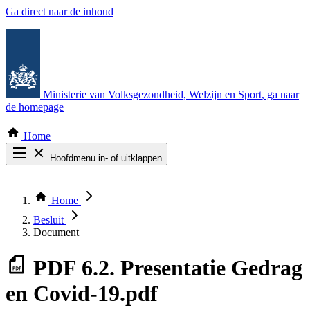
Ga direct naar de inhoud
Ministerie van Volksgezondheid, Welzijn en Sport
, ga naar
de homepage
Home
Hoofdmenu in- of uitklappen
Zoek door alle publicaties
Thema COVID-19
Home
Bekijk per bestuursorgaan
Besluit
Document
PDF
6.2. Presentatie Gedrag
en Covid-19.pdf