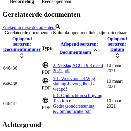
Beoordeling
Reeds openbaar
Gerelateerde documenten
Zoeken in deze documenten
Gerelateerde documenten
Kolomkoppen met links zijn sorteerbaar
Oplopend
Oplopend
sorteren:
Aflopend sorteren:
sorteren:
Type
Documentnummer
Datum
Documentnaam
2. Verslag ACC-19 8 maart
10 maart
646436
2021.pdf
2021
PDF
5.1. Wetsvoorstel Wpg
10 maart
646438
sluitingsbevoegdheid -
2021
PDF
wet.pdf
6.1. Opdrachtomschrijving
Taskforce
10 maart
646441
Gedragsondersteuning
2021
PDF
&Communicatie.pdf
Achtergrond