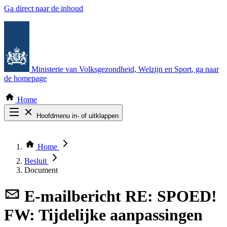
Ga direct naar de inhoud
Ministerie van Volksgezondheid, Welzijn en Sport
, ga naar
de homepage
Home
Hoofdmenu in- of uitklappen
Zoek door alle publicaties
Thema COVID-19
Home
Bekijk per bestuursorgaan
Besluit
Document
E-mailbericht
RE: SPOED!
FW: Tijdelijke aanpassingen