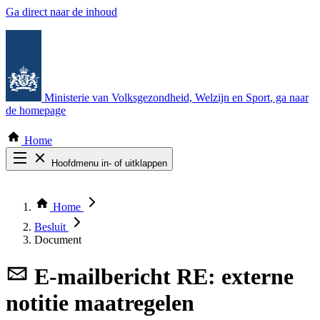
Ga direct naar de inhoud
Ministerie van Volksgezondheid, Welzijn en Sport
, ga naar
de homepage
Home
Hoofdmenu in- of uitklappen
Zoek door alle publicaties
Thema COVID-19
Home
Bekijk per bestuursorgaan
Besluit
Document
E-mailbericht
RE: externe
notitie maatregelen