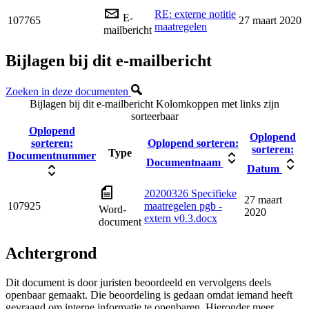
RE: externe notitie
E-
107765
27 maart 2020
maatregelen
mailbericht
Bijlagen bij dit e-mailbericht
Zoeken in deze documenten
Bijlagen bij dit e-mailbericht
Kolomkoppen met links zijn
sorteerbaar
Oplopend
Oplopend
sorteren:
Oplopend sorteren:
sorteren:
Type
Documentnummer
Documentnaam
Datum
20200326 Specifieke
27 maart
107925
maatregelen pgb -
Word-
2020
extern v0.3.docx
document
Achtergrond
Dit document is door juristen beoordeeld en vervolgens deels
openbaar gemaakt. Die beoordeling is gedaan omdat iemand heeft
gevraagd om interne informatie te openbaren. Hieronder meer