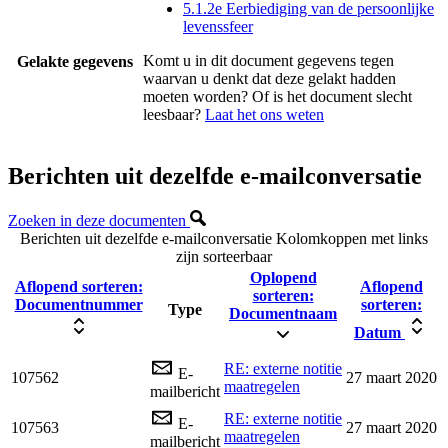
5.1.2e Eerbiediging van de persoonlijke
levenssfeer
Komt u in dit document gegevens tegen
Gelakte gegevens
waarvan u denkt dat deze gelakt hadden
moeten worden? Of is het document slecht
leesbaar?
Laat het ons weten
Berichten uit dezelfde e-mailconversatie
Zoeken in deze documenten
Berichten uit dezelfde e-mailconversatie
Kolomkoppen met links
zijn sorteerbaar
Oplopend
Aflopend sorteren:
Aflopend
sorteren:
Documentnummer
sorteren:
Type
Documentnaam
Datum
RE: externe notitie
E-
107562
27 maart 2020
maatregelen
mailbericht
RE: externe notitie
E-
107563
27 maart 2020
maatregelen
mailbericht