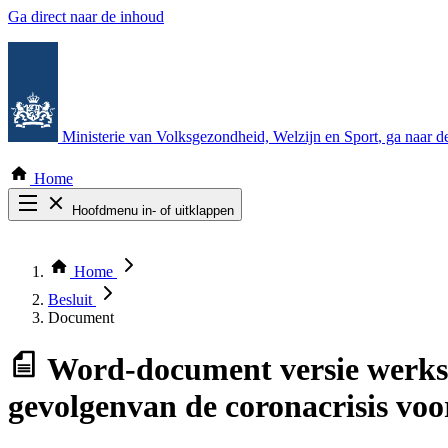
Ga direct naar de inhoud
Ministerie van Volksgezondheid, Welzijn en Sport
, ga naar 
Home
Hoofdmenu in- of uitklappen
Zoek door alle publicaties
Thema COVID-19
Home
Bekijk per bestuursorgaan
Besluit
Document
Word-document
versie werk
gevolgenvan de coronacrisis voo