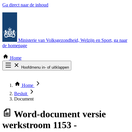
Ga direct naar de inhoud
Ministerie van Volksgezondheid, Welzijn en Sport
, ga naar
de homepage
Home
Hoofdmenu in- of uitklappen
Zoek door alle publicaties
Thema COVID-19
Home
Bekijk per bestuursorgaan
Besluit
Document
Word-document
versie
werkstroom 1153 -