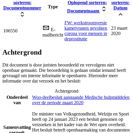
sorteren:
Oplopend sorteren:
sorteren:
Type
Documentnummer
Datum
Documentnaam
FW: werkstroomversie
kamervragen gevolgen
23 maart
E-
106550
corona voor mensen in
2020
mailbericht
deprostitutie
Achtergrond
Dit document is door juristen beoordeeld en vervolgens niet
openbaar gemaakt. Die beoordeling is gedaan omdat iemand heeft
gevraagd om interne informatie te openbaren. Hieronder meer
informatie over dat verzoek en het besluit:
Achtergrond
Onderdeel
Woo-deelbesluit aangaande Medische hulpmiddelen
van
over de periode maart 2020
De minister van Volksgezondheid, Welzijn en Sport
heeft op 24 januari 2023 een besluit genomen op
verzoeken in het kader van de Wet open overheid.
Samenvatting
Het besluit betreft openbaarmaking van documenten
verzoek