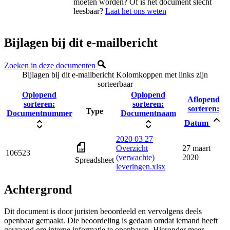
moeten worden? Of is het document slecht
leesbaar?
Laat het ons weten
Bijlagen bij dit e-mailbericht
Zoeken in deze documenten
Bijlagen bij dit e-mailbericht
Kolomkoppen met links zijn
sorteerbaar
Oplopend
Oplopend
Aflopend
sorteren:
sorteren:
sorteren:
Type
Documentnummer
Documentnaam
Datum
2020 03 27
Overzicht
27 maart
106523
(verwachte)
2020
Spreadsheet
leveringen.xlsx
Achtergrond
Dit document is door juristen beoordeeld en vervolgens deels
openbaar gemaakt. Die beoordeling is gedaan omdat iemand heeft
gevraagd om interne informatie te openbaren. Hieronder meer