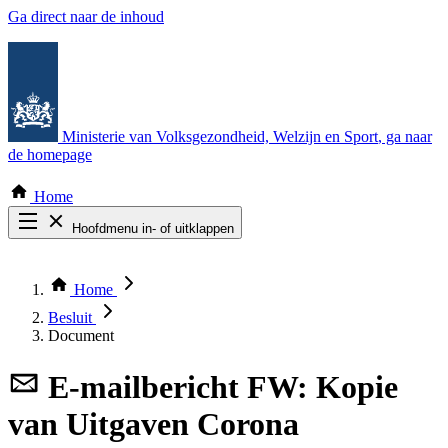
Ga direct naar de inhoud
Ministerie van Volksgezondheid, Welzijn en Sport
, ga naar
de homepage
Home
Hoofdmenu in- of uitklappen
Zoek door alle publicaties
Thema COVID-19
Home
Bekijk per bestuursorgaan
Besluit
Document
E-mailbericht
FW: Kopie
van Uitgaven Corona