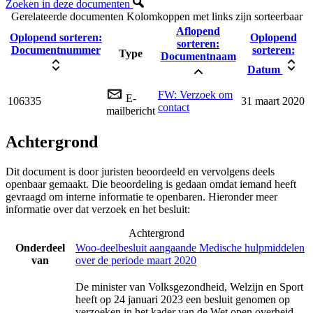
Zoeken in deze documenten
Gerelateerde documenten
Kolomkoppen met links zijn sorteerbaar
Aflopend
Oplopend sorteren:
Oplopend
sorteren:
Documentnummer
sorteren:
Type
Documentnaam
Datum
FW: Verzoek om
E-
106335
31 maart 2020
contact
mailbericht
Achtergrond
Dit document is door juristen beoordeeld en vervolgens deels
openbaar gemaakt. Die beoordeling is gedaan omdat iemand heeft
gevraagd om interne informatie te openbaren. Hieronder meer
informatie over dat verzoek en het besluit:
Achtergrond
Onderdeel
Woo-deelbesluit aangaande Medische hulpmiddelen
van
over de periode maart 2020
De minister van Volksgezondheid, Welzijn en Sport
heeft op 24 januari 2023 een besluit genomen op
verzoeken in het kader van de Wet open overheid.