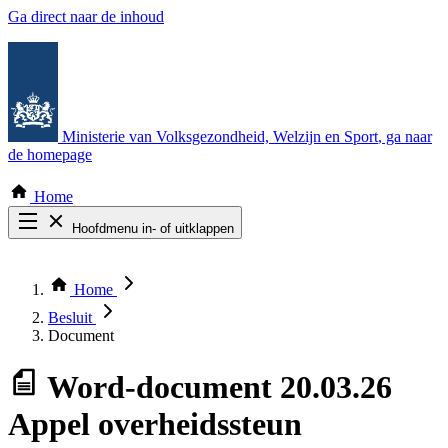
Ga direct naar de inhoud
Ministerie van Volksgezondheid, Welzijn en Sport
, ga naar
de homepage
Home
Hoofdmenu in- of uitklappen
Zoek door alle publicaties
Thema COVID-19
Home
Bekijk per bestuursorgaan
Besluit
Document
Word-document
20.03.26
Appel overheidssteun