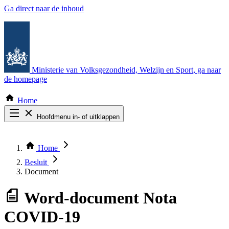
Ga direct naar de inhoud
Ministerie van Volksgezondheid, Welzijn en Sport
, ga naar
de homepage
Home
Hoofdmenu in- of uitklappen
Zoek door alle publicaties
Thema COVID-19
Home
Bekijk per bestuursorgaan
Besluit
Document
Word-document
Nota
COVID-19