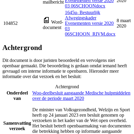
Evenementen versie 2020
2020
mailbericht
03 06SCHOONdocx
1645u- Bestuurlijk
Afwegingskader
8 maart
Word-
104852
Evenementen versie 2020
2020
document
03
06SCHOON_RIVM.docx
Achtergrond
Dit document is door juristen beoordeeld en vervolgens niet
openbaar gemaakt. Die beoordeling is gedaan omdat iemand heeft
gevraagd om interne informatie te openbaren. Hieronder meer
informatie over dat verzoek en het besluit:
Achtergrond
Onderdeel
Woo-deelbesluit aangaande Medische hulpmiddelen
van
over de periode maart 2020
De minister van Volksgezondheid, Welzijn en Sport
heeft op 24 januari 2023 een besluit genomen op
verzoeken in het kader van de Wet open overheid.
Samenvatting
Het besluit betreft openbaarmaking van documenten
verzoek
die betrekking hebben op informatie aangaande