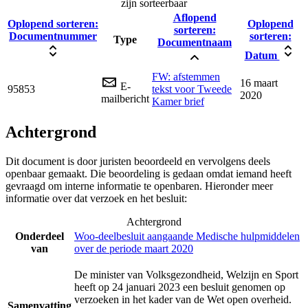
zijn sorteerbaar
Aflopend
Oplopend sorteren:
Oplopend
sorteren:
Documentnummer
sorteren:
Type
Documentnaam
Datum
FW: afstemmen
16 maart
E-
95853
tekst voor Tweede
2020
mailbericht
Kamer brief
Achtergrond
Dit document is door juristen beoordeeld en vervolgens deels
openbaar gemaakt. Die beoordeling is gedaan omdat iemand heeft
gevraagd om interne informatie te openbaren. Hieronder meer
informatie over dat verzoek en het besluit:
Achtergrond
Onderdeel
Woo-deelbesluit aangaande Medische hulpmiddelen
van
over de periode maart 2020
De minister van Volksgezondheid, Welzijn en Sport
heeft op 24 januari 2023 een besluit genomen op
verzoeken in het kader van de Wet open overheid.
Samenvatting