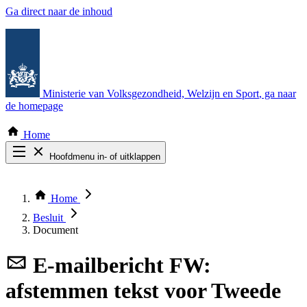
Ga direct naar de inhoud
Ministerie van Volksgezondheid, Welzijn en Sport
, ga naar
de homepage
Home
Hoofdmenu in- of uitklappen
Zoek door alle publicaties
Thema COVID-19
Home
Bekijk per bestuursorgaan
Besluit
Document
E-mailbericht
FW:
afstemmen tekst voor Tweede