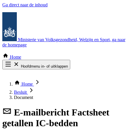
Ga direct naar de inhoud
Ministerie van Volksgezondheid, Welzijn en Sport
, ga naar
de homepage
Home
Hoofdmenu in- of uitklappen
Zoek door alle publicaties
Thema COVID-19
Home
Bekijk per bestuursorgaan
Besluit
Document
E-mailbericht
Factsheet
getallen IC-bedden